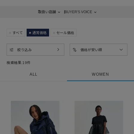
リーブのブラウス、スクールガール風のジャケットなどがセシリー・バン
センの代表的なアイテムで柔らかくガーリーなムードでありながらも、ス
取扱い店舗
BUYER'S VOICE
ーツのように体に心地良くフィットする仕立てと大胆なカットアウトによ
って、開放感や力強さも感じさせる仕上がりが多くの女性たちの共感を呼
んでいる。
すべて
通常価格
セール価格
絞り込み
価格が安い順
検索結果:
19
件
ALL
WOMEN