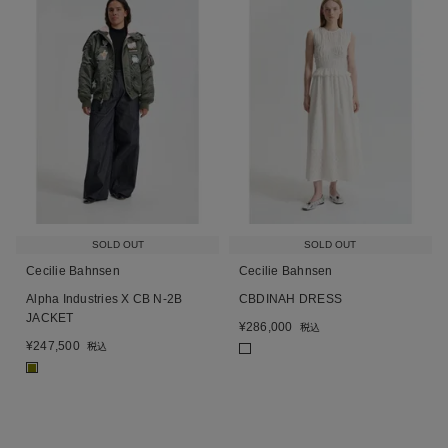
SOLD OUT
SOLD OUT
Cecilie Bahnsen
Cecilie Bahnsen
Alpha Industries X CB N-2B
CBDINAH DRESS
JACKET
¥
286,000
税込
¥
247,500
税込
■