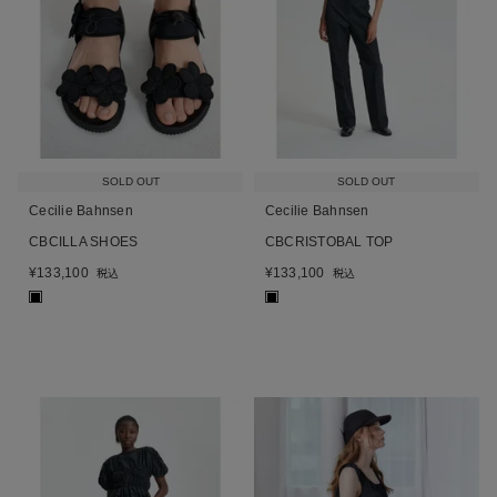
SOLD OUT
SOLD OUT
Cecilie Bahnsen
Cecilie Bahnsen
CBCILLA SHOES
CBCRISTOBAL TOP
¥
133,100
¥
133,100
税込
税込
■
■