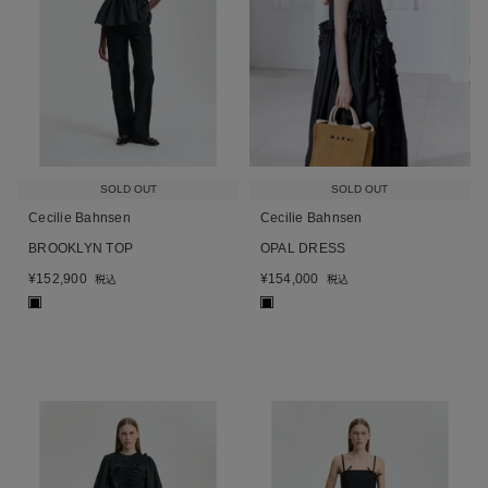
SOLD OUT
SOLD OUT
Cecilie Bahnsen
Cecilie Bahnsen
BROOKLYN TOP
OPAL DRESS
¥
152,900
¥
154,000
税込
税込
■
■