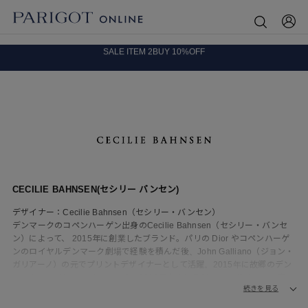
8.5 wedに会員プログラムが生まれ変わります！
SALE ITEM 2BUY 10%OFF
全国送料無料｜全品正規取扱
8.5 wedに会員プログラムが生まれ変わります！
CECILIE BAHNSEN(セシリー バンセン)
デザイナー：Cecilie Bahnsen（セシリー・バンセン）
デンマークのコペンハーゲン出身のCecilie Bahnsen（セシリー・バンセ
ン）によって、 2015年に創業したブランド。パリの Dior やコペンハーゲ
ンのロイヤルデンマーク劇場で経験を積んだ後、John Galliano（ジョン・
ガリアーノ）の元でプリントデザイナーとして活躍。2015年に故郷のデン
マーク・コペンハーゲンに戻り、2016年春夏にデビュー。ボリューム感の
続きを見る
ある彫刻的なシルエットと繊細なディテールに焦点を当て、ロマンティッ
クでフェミニンなアイデンティティを確立。エアリーなドレスや、パフス