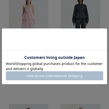
SOLD OUT
SOLD OUT
Cecilie Bahnsen
Cecilie Bahnsen
CBSELENA TOP
CBCANDIDA DENIM JACKET
¥
209,000
¥
238,700
税込
税込
■
■