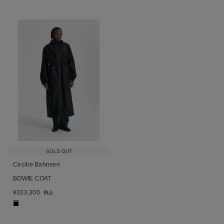
SOLD OUT
Cecilie Bahnsen
BOWIE COAT
¥
333,300
税込
■