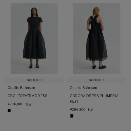
SOLD OUT
SOLD OUT
Cecilie Bahnsen
Cecilie Bahnsen
CBCLEOPATRA DRESS
CBDORA DRESS PLUMERIA
PETIT
¥
286,000
税込
¥
294,800
税込
■
■