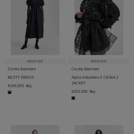
SOLD OUT
SOLD OUT
Cecilie Bahnsen
Cecilie Bahnsen
BESTY DRESS
Alpha Industries X CB MA-1
JACKET
¥
198,000
税込
¥
203,500
税込
■
■