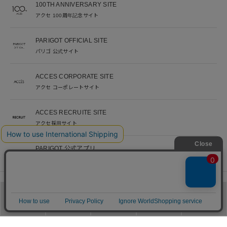
100TH ANNIVERSARY SITE
アクセ 100周年記念サイト
PARIGOT OFFICIAL SITE
パリゴ 公式サイト
ACCES CORPORATE SITE
アクセ コーポレートサイト
ACCES RECRUITE SITE
アクセ採用サイト
PARIGOT 公式アプリ
新着情報を、プッシュ通知でいち早くお届け。
※当サイト掲載写真のオークションなどへの二次転用を固く禁じます。
メニュー
カテゴリ
ブランド
閲覧履歴
カート
©︎ACCES co. ltd. all rights reserved