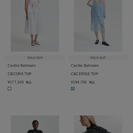
SOLD OUT
SOLD OUT
Cecilie Bahnsen
Cecilie Bahnsen
CBCORA TOP
CBCERISE TOP
¥
177,100
¥
194,700
税込
税込
■