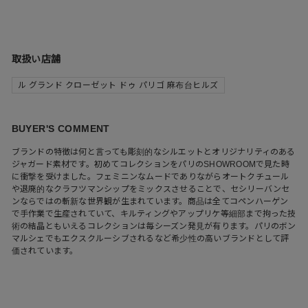
取扱い店舗
ル グランド クローゼット ドゥ パリゴ 麻布台ヒルズ
BUYER'S COMMENT
ブランドの特徴は何と言っても彫刻的なシルエットとオリジナリティのある
ジャガード素材です。初めてコレクションをパリのSHOWROOMで見た時
に衝撃を受けました。フェミニンなムードでありながらオートクチュール
や退廃的なクラフツマンシップをミックスさせることで、セシリーバンセ
ンならではの斬新な世界観が生まれています。商品は全てコペンハーゲン
で手作業で生産されていて、キルティングやアップリケ等細部まで拘った技
術の結晶ともいえるコレクションは毎シーズン発見が有ります。パリのボン
マルシェでもエクスクルーシブされるなど希少性の高いブランドとして評
価されています。