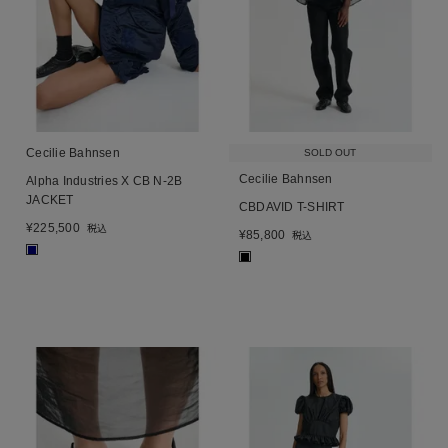
Cecilie Bahnsen
SOLD OUT
Cecilie Bahnsen
Alpha Industries X CB N-2B
JACKET
CBDAVID T-SHIRT
¥
225,500
税込
¥
85,800
税込
■
■