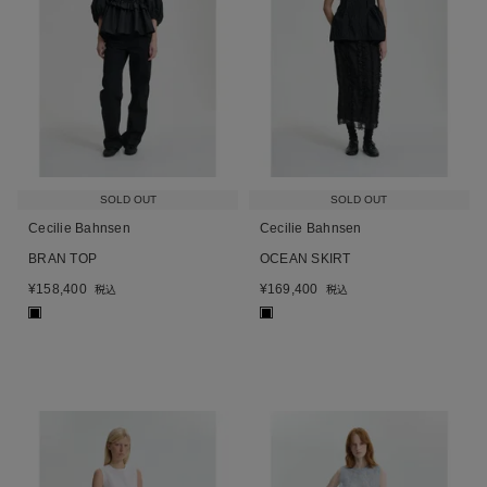
SOLD OUT
SOLD OUT
Cecilie Bahnsen
Cecilie Bahnsen
BRAN TOP
OCEAN SKIRT
¥
158,400
¥
169,400
税込
税込
■
■