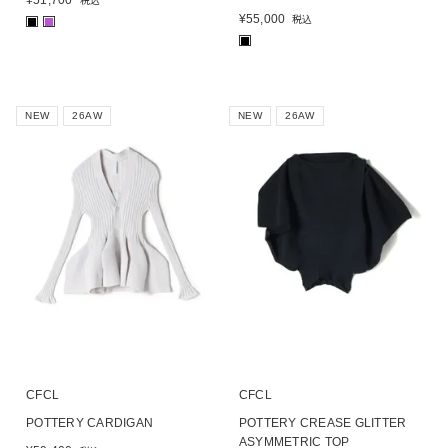
税込
¥
55,000
税込
■
■
■
NEW
26AW
NEW
26AW
CFCL
CFCL
POTTERY CARDIGAN
POTTERY CREASE GLITTER
ASYMMETRIC TOP