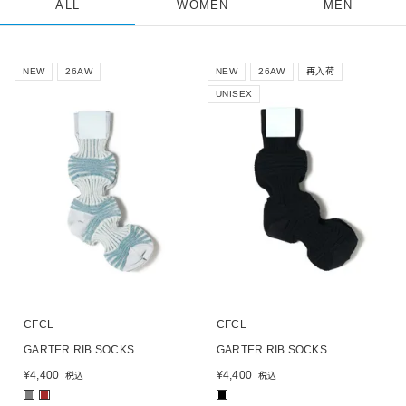
ALL
WOMEN
MEN
NEW
26AW
NEW
26AW
再入荷
UNISEX
CFCL
CFCL
GARTER RIB SOCKS
GARTER RIB SOCKS
¥
4,400
¥
4,400
税込
税込
■
■
■