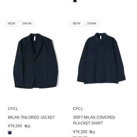
■
NEW
26AW
NEW
26AW
CFCL
CFCL
MILAN TAILORED JACKET
SOFT MILAN COVERED
PLACKET SHIRT
¥
79,200
税込
¥
79,200
税込
■