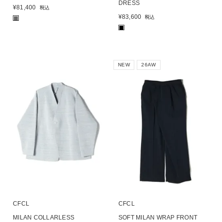
DRESS
¥
81,400
税込
¥
83,600
税込
■
■
NEW
26AW
CFCL
CFCL
MILAN COLLARLESS
SOFT MILAN WRAP FRONT