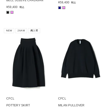
BELL SLEEVE CARDIGAN
¥
59,400
税込
¥
59,400
税込
■
■
■
■
NEW
26AW
再入荷
CFCL
CFCL
POTTERY SKIRT
MILAN PULLOVER