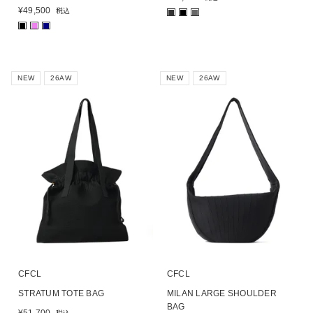
¥
49,500
税込
■
■
■
■
■
■
NEW
26AW
NEW
26AW
CFCL
CFCL
STRATUM TOTE BAG
MILAN LARGE SHOULDER
BAG
¥
51,700