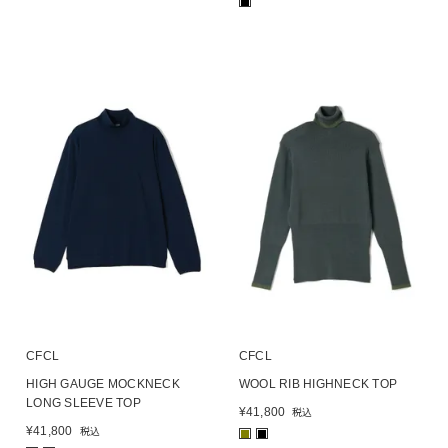
■
CFCL
CFCL
HIGH GAUGE MOCKNECK
WOOL RIB HIGHNECK TOP
LONG SLEEVE TOP
¥
41,800
税込
¥
41,800
税込
■
■