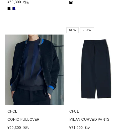
¥
69,300
税込
■
■
■
NEW
26AW
CFCL
CFCL
CONIC PULLOVER
MILAN CURVED PANTS
¥
69,300
¥
71,500
税込
税込