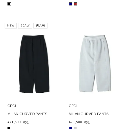
■
■
■
NEW
26AW
再入荷
CFCL
CFCL
MILAN CURVED PANTS
MILAN CURVED PANTS
¥
71,500
¥
71,500
税込
税込
■
■
■