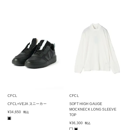
CFCL
CFCL
CFCL×VEJA スニーカー
SOFT HIGH GAUGE
MOCKNECK LONG SLEEVE
¥
34,650
税込
TOP
■
¥
36,300
税込
■