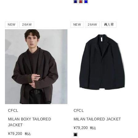
■
■
■
NEW
26AW
NEW
26AW
再入荷
CFCL
CFCL
MILAN BOXY TAILORED
MILAN TAILORED JACKET
JACKET
¥
79,200
税込
¥
79,200
税込
■