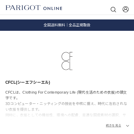
8.5 wedに会員プログラムが生まれ変わります！
SALE ITEM 2BUY 10%OFF
全国送料無料｜全品正規取扱
8.5 wedに会員プログラムが生まれ変わります！
CFCL(シーエフシーエル)
CFCLは、Clothing For Contemporary Life (現代生活のための衣服)の頭文
字です。
3Dコンピューター・ニッティングの技術を中核に据え、時代に左右されな
い衣服を提供します。
同時に、衣服としての機能性、環境への配慮、最適な国産素材の選択、サ
プライチェーンの透明性を追求します。
続きを見る
れが今私たちの考える現代生活に求められる衣服の定義です。
実験的で先進的な姿勢を携えながら、今の時代を生きる人々のための製品