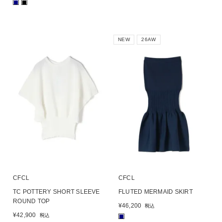
■
■
NEW
26AW
CFCL
CFCL
TC POTTERY SHORT SLEEVE
FLUTED MERMAID SKIRT
ROUND TOP
¥
46,200
税込
¥
42,900
税込
■