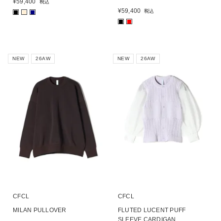
¥
59,400
税込
¥
59,400
税込
■
■
■
■
■
NEW
26AW
NEW
26AW
CFCL
CFCL
MILAN PULLOVER
FLUTED LUCENT PUFF
SLEEVE CARDIGAN