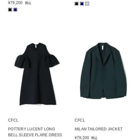
¥
79,200
税込
■
■
■
■
■
CFCL
CFCL
POTTERY LUCENT LONG
MILAN TAILORED JACKET
BELL SLEEVE FLARE DRESS
¥
79,200
税込