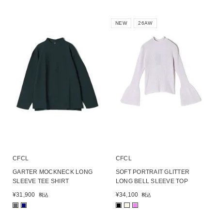
NEW
26AW
CFCL
CFCL
GARTER MOCKNECK LONG
SOFT PORTRAIT GLITTER
SLEEVE TEE SHIRT
LONG BELL SLEEVE TOP
¥
31,900
¥
34,100
税込
税込
■
■
■
■
■