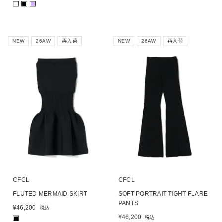
■
■
NEW
26AW
再入荷
NEW
26AW
再入荷
CFCL
CFCL
FLUTED MERMAID SKIRT
SOFT PORTRAIT TIGHT FLARE
PANTS
¥
46,200
税込
¥
46,200
税込
■