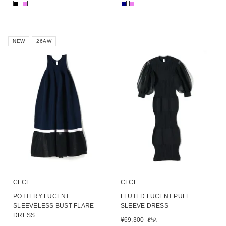
■
■
■
■
NEW
26AW
CFCL
CFCL
POTTERY LUCENT
FLUTED LUCENT PUFF
SLEEVELESS BUST FLARE
SLEEVE DRESS
DRESS
¥
69,300
税込