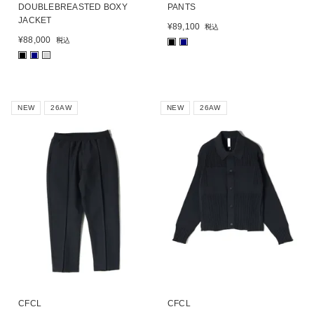
DOUBLEBREASTED BOXY
PANTS
JACKET
¥
89,100
税込
¥
88,000
税込
■
■
■
■
■
NEW
26AW
NEW
26AW
CFCL
CFCL