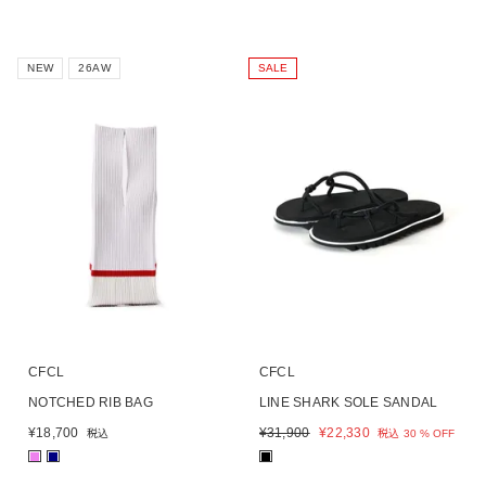
NEW
26AW
SALE
CFCL
CFCL
NOTCHED RIB BAG
LINE SHARK SOLE SANDAL
¥
18,700
¥
31,900
¥
22,330
税込
税込
30 % OFF
■
■
■