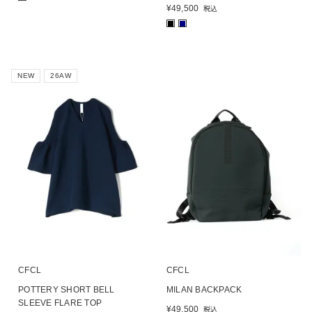
¥
49,500
税込
■
■
NEW
26AW
CFCL
CFCL
POTTERY SHORT BELL
MILAN BACKPACK
SLEEVE FLARE TOP
¥
49,500
税込