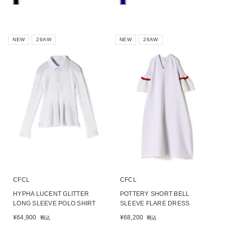
■
■
NEW
26AW
NEW
26AW
CFCL
CFCL
HYPHA LUCENT GLITTER
POTTERY SHORT BELL
LONG SLEEVE POLO SHIRT
SLEEVE FLARE DRESS
¥
64,900
¥
68,200
税込
税込