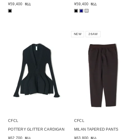
¥
59,400
¥
59,400
税込
税込
■
■
■
■
NEW
26AW
CFCL
CFCL
POTTERY GLITTER CARDIGAN
MILAN TAPERED PANTS
¥
62,700
¥
63,800
税込
税込