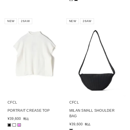
NEW
26AW
NEW
26AW
CFCL
CFCL
PORTRAIT CREASE TOP
MILAN SMALL SHOULDER
BAG
¥
39,600
税込
¥
39,600
税込
■
■