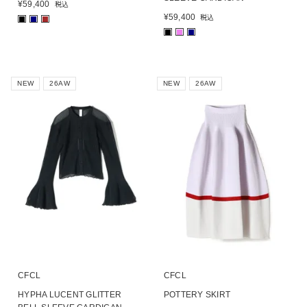
¥
59,400
税込
¥
59,400
税込
■
■
■
■
■
■
NEW
26AW
NEW
26AW
CFCL
CFCL
HYPHA LUCENT GLITTER
POTTERY SKIRT