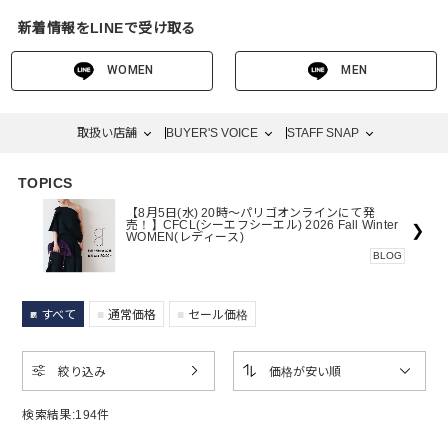
を提案します。
新着情報をLINEで受け取る
WOMEN
MEN
取扱い店舗
BUYER'S VOICE
STAFF SNAP
TOPICS
【8月5日(水) 20時～パリゴオンラインにて発
売！】CFCL(シーエフシーエル) 2026 Fall Winter
❯
WOMEN(レディース)
BLOG
すべて
通常価格
セール価格
絞り込み
価格が安い順
検索結果:
194
件