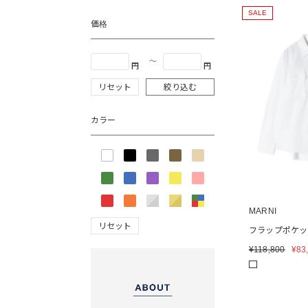
SALE
価格
〜
円
円
リセット
絞り込む
カラー
MARNI
リセット
フラップポケッ
¥
118,800
¥
83