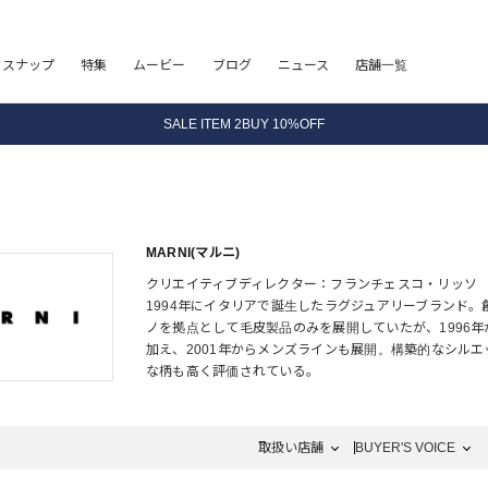
8.5 wedに会員プログラムが生まれ変わります！
フスナップ
特集
ムービー
ブログ
ニュース
店舗一覧
SALE ITEM 2BUY 10%OFF
全国送料無料｜全品正規取扱
8.5 wedに会員プログラムが生まれ変わります！
MARNI(マルニ)
クリエイティブディレクター：フランチェスコ・リッソ
1994年にイタリアで誕生したラグジュアリーブランド
ノを拠点として毛皮製品のみを展開していたが、1996
加え、2001年からメンズラインも展開。構築的なシル
な柄も高く評価されている。
1994年に日本に進出。創業者のコンスエロは2016年
くイタリア出身のフランチェスコ・リッソが務めている
取扱い店舗
BUYER'S VOICE