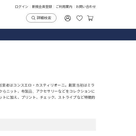
ログイン
新規会員登録
ご利用案内
お問い合わせ
詳細検索
。創業者はコンスエロ・カスティリオーニ。創業当初はミラ
年からニット、布製品、アクセサリーなどをコレクションに
エットに加え、プリント、チェック、ストライプなど特徴的
にクリエイティブディレクターを退任し、現在は彼女と同じ
。