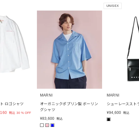
UNISEX
MARNI
MARNI
ト ロゴシャツ
オーガニックポプリン製 ボーリン
シューレーススト
グシャツ
,160
¥
94,600
税込
30 % OFF
税込
¥
83,600
税込
■
■
■