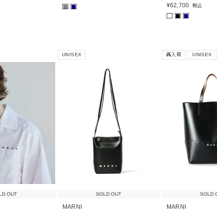
¥
62,700
税込
■
■
■
■
UNISEX
再入荷
UNISEX
LD OUT
SOLD OUT
SOLD 
MARNI
MARNI