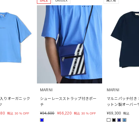
SALE
UNISEX
再入荷
MARNI
MARNI
ロゴ入りオーガニック
シューレースストラップ付きポー
マルニパッチ付き
ツ
チ
ットン製オーバー
580
¥
94,600
¥
66,220
¥
69,300
税込
30 % OFF
税込
30 % OFF
税込
■
■
■
■