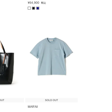
¥
64,900
税込
■
■
OUT
SOLD OUT
MARNI