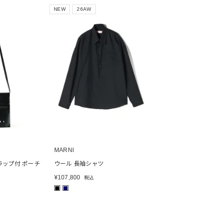
NEW
26AW
MARNI
ラップ付 ポーチ
ウール 長袖シャツ
¥
107,800
税込
■
■