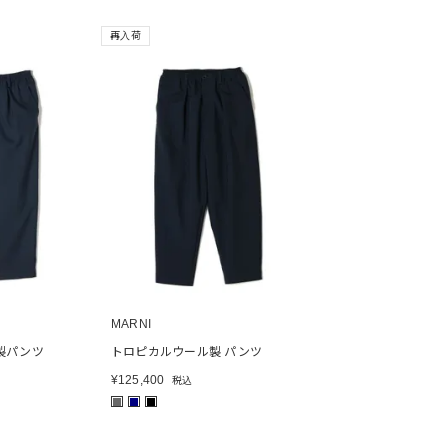
再入荷
MARNI
製パンツ
トロピカルウール製 パンツ
¥
125,400
税込
■
■
■