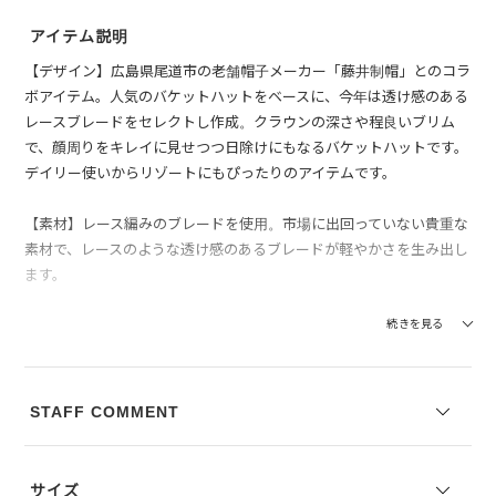
アイテム説明
【デザイン】広島県尾道市の老舗帽子メーカー「藤井制帽」とのコラ
ボアイテム。人気のバケットハットをベースに、今年は透け感のある
レースブレードをセレクトし作成。クラウンの深さや程良いブリム
で、顔周りをキレイに見せつつ日除けにもなるバケットハットです。
デイリー使いからリゾートにもぴったりのアイテムです。
【素材】レース編みのブレードを使用。市場に出回っていない貴重な
素材で、レースのような透け感のあるブレードが軽やかさを生み出し
ます。
【せとうちものづくりプロジェクト】「地域共生」をテーマに、パリ
続きを見る
ゴのフィルターを通した商品開発を通じて、豊かな瀬戸内の魅力を発
信。
STAFF COMMENT
※写真は実際のカラーと若干相違する場合がございます。あらかじめ
ご了承ください。
※サイズ表記は弊社規定によるものを表示しております。
サイズ