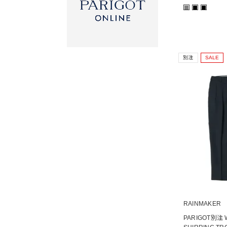
■
■
■
別注
SALE
RAINMAKER
PARIGOT別注 