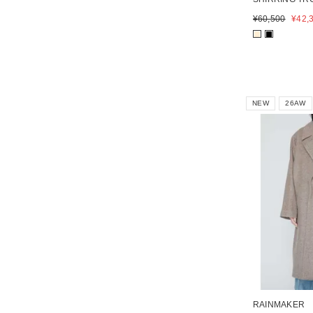
¥
60,500
¥
42,
■
■
NEW
26AW
RAINMAKER