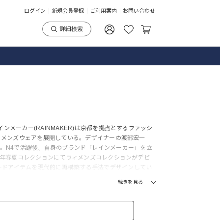
ログイン
新規会員登録
ご利用案内
お問い合わせ
詳細検索
ンメーカー(RAINMAKER)は京都を拠点とするファッシ
主にメンズウェアを展開している。デザイナーの渡部宏一
げメンバー。N4で活躍後、自身のブランド「レインメーカー」を立
8年年春夏コレクションにてウィメンズコレクションがデビ
ードアイテムを現代的に再構築する手法でデザインしてい
続きを見る