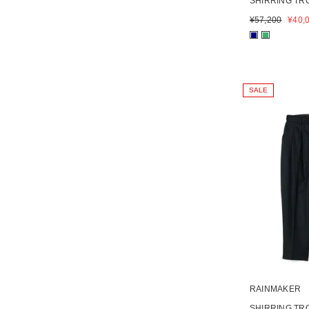
SHIRRING T
¥
57,200
¥
40,
■
■
SALE
RAINMAKER
SHIRRING T