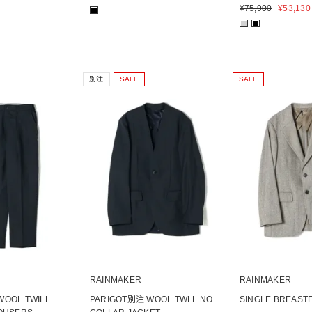
¥
75,900
¥
53,130
■
■
■
別注
SALE
SALE
RAINMAKER
RAINMAKER
WOOL TWILL
PARIGOT別注 WOOL TWLL NO
SINGLE BREAST