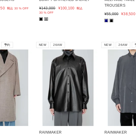
TROUSERS
350
¥
143,000
¥
100,100
税込
30 % OFF
税込
30 % OFF
¥
55,000
¥
38,500
■
■
■
■
予約
NEW
26AW
NEW
26AW
RAINMAKER
RAINMAKER