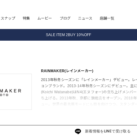
8.5 wedに会員プログラムが生まれ変わります！
フスナップ
特集
ムービー
ブログ
ニュース
店舗一覧
SALE ITEM 2BUY 10%OFF
全国送料無料｜全品正規取扱
8.5 wedに会員プログラムが生まれ変わります！
RAINMAKER(レインメーカー)
2013年秋冬シーズンに「レインメーカー」デビュー。レイ
ョンブランド。2013-14年秋冬シーズンにデビュー。
(Koichi Watanabe)はN4(エヌフォー)の立ち上
ち上げる。2013年秋、京都に旗艦店をオープン。201
ュー。世界の最先端モードにも目を向けつつ、スタンダ
る。
新着情報をLINEで受け取る