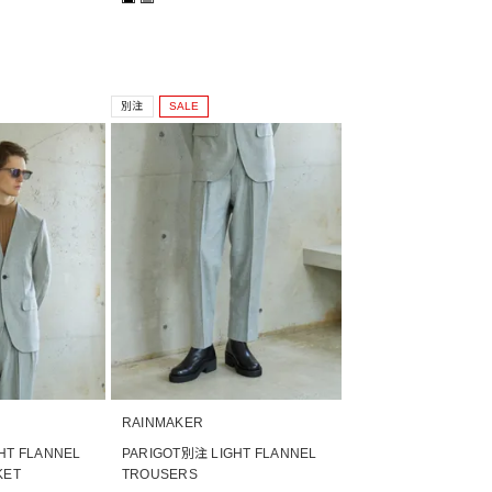
別注
SALE
RAINMAKER
HT FLANNEL
PARIGOT別注 LIGHT FLANNEL
KET
TROUSERS