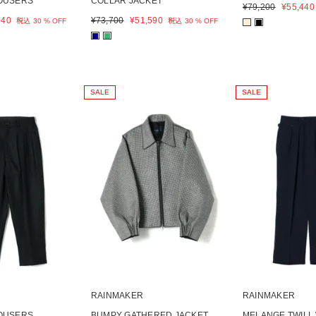
ROUSERS
COLLAR JACKET
¥
79,200
¥
55,440
040
¥
73,700
¥
51,590
税込
30 % OFF
税込
30 % OFF
■
■
■
■
SALE
SALE
RAINMAKER
RAINMAKER
ROUSERS
BUMPY GATHERED JACKET
MELANGE TWILL