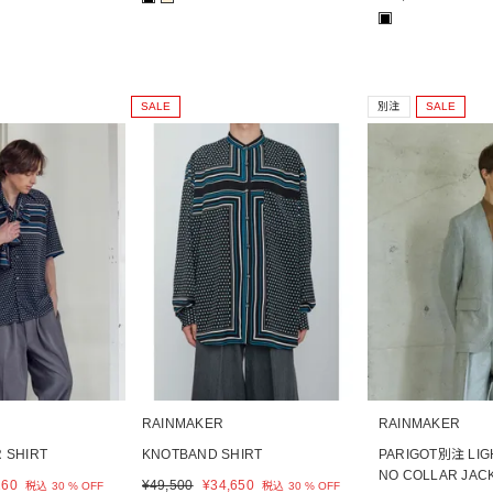
■
SALE
別注
SALE
RAINMAKER
RAINMAKER
 SHIRT
KNOTBAND SHIRT
PARIGOT別注 LIG
NO COLLAR JAC
260
¥
49,500
¥
34,650
税込
30 % OFF
税込
30 % OFF