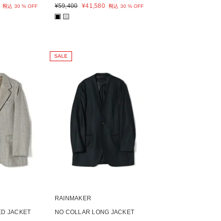
¥
59,400
¥
41,580
税込
30 % OFF
税込
30 % OFF
■
■
SALE
RAINMAKER
ED JACKET
NO COLLAR LONG JACKET