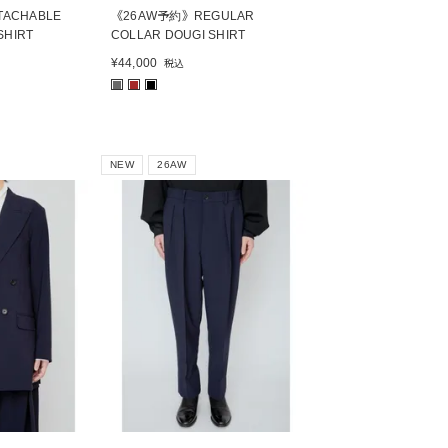
ACHABLE
《26AW予約》REGULAR
SHIRT
COLLAR DOUGI SHIRT
¥
44,000
税込
■
■
■
NEW
26AW