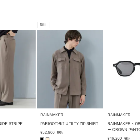
別注
RAINMAKER
RAINMAKER
IDE STRIPE
PARIGOT別注 UTILTY ZIP SHIRT
RAINMAKER × 
ー CROWN PANT
¥
52,800
税込
¥
46,200
税込
■
■