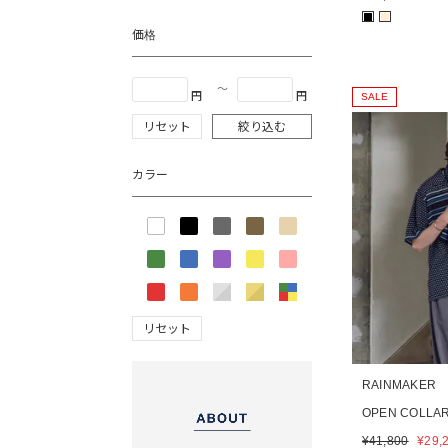
■
■
価格
〜
円
円
SALE
リセット
絞り込む
カラー
リセット
RAINMAKER
OPEN COLLAR
¥
41,800
¥
29,