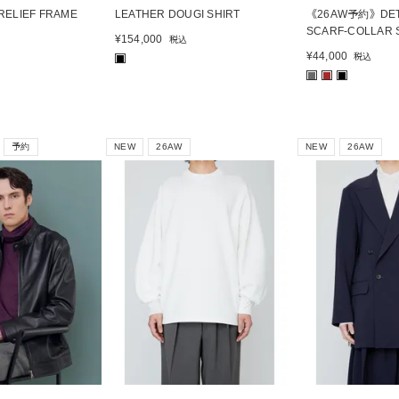
ELIEF FRAME
LEATHER DOUGI SHIRT
《26AW予約》DET
SCARF-COLLAR 
¥
154,000
税込
¥
44,000
税込
■
■
■
■
予約
NEW
26AW
NEW
26AW