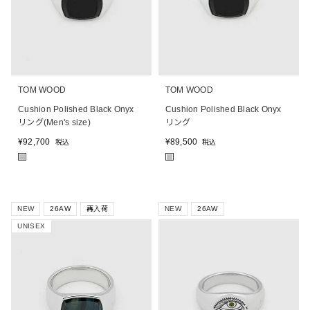
TOM WOOD
TOM WOOD
Cushion Polished Black Onyx
Cushion Polished Black Onyx
リング(Men's size)
リング
¥
92,700
¥
89,500
税込
税込
■
■
NEW
26AW
再入荷
NEW
26AW
UNISEX