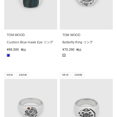
TOM WOOD
TOM WOOD
Cushion Blue Hawk Eye リング
Butterfly Ring リング
¥
89,500
¥
70,290
税込
税込
■
■
NEW
26AW
NEW
26AW