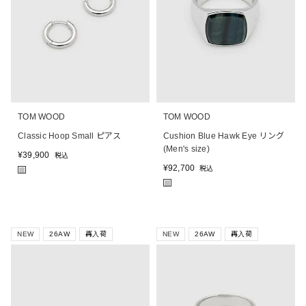
TOM WOOD
TOM WOOD
Classic Hoop Small ピアス
Cushion Blue Hawk Eye リング
(Men's size)
¥
39,900
税込
¥
92,700
税込
■
■
NEW
26AW
再入荷
NEW
26AW
再入荷