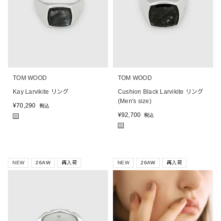
TOM WOOD
TOM WOOD
Kay Larvikite リング
Cushion Black Larvikite リング
(Men's size)
¥
70,290
税込
¥
92,700
税込
■
■
NEW
26AW
再入荷
NEW
26AW
再入荷