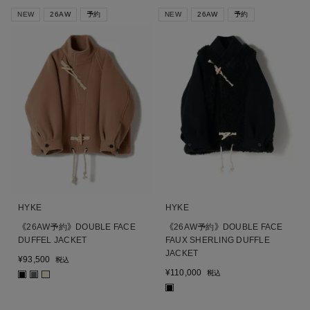
NEW
26AW
予約
NEW
26AW
予約
HYKE
HYKE
《26AW予約》DOUBLE FACE
《26AW予約》DOUBLE FACE
DUFFEL JACKET
FAUX SHERLING DUFFLE
JACKET
¥
93,500
税込
¥
110,000
税込
■
■
■
■