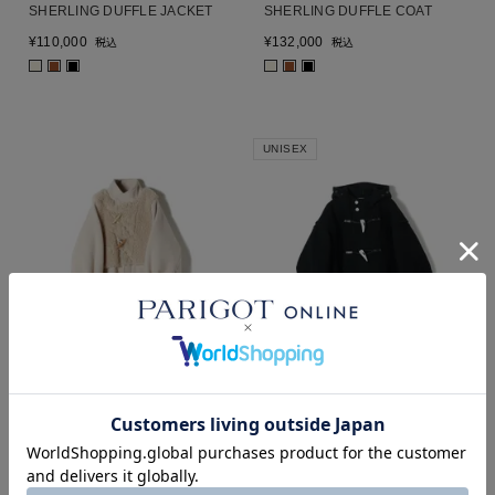
SHERLING DUFFLE JACKET
SHERLING DUFFLE COAT
¥
110,000
¥
132,000
税込
税込
■
■
■
■
■
■
UNISEX
SOLD OUT
SOLD OUT
HYKE
HYKE