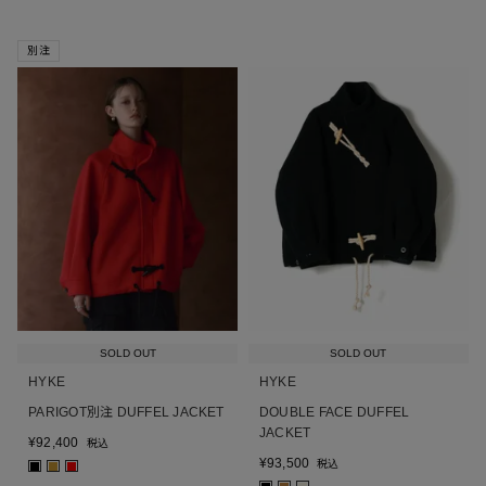
別注
SOLD OUT
SOLD OUT
HYKE
HYKE
PARIGOT別注 DUFFEL JACKET
DOUBLE FACE DUFFEL
JACKET
¥
92,400
税込
¥
93,500
税込
■
■
■