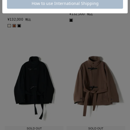
DOUBLE FACE FAUX
DOUBLE FACE DUFFLE COAT
SHERLING DUFFLE COAT
¥
132,000
税込
¥
132,000
税込
■
■
■
■
SOLD OUT
SOLD OUT