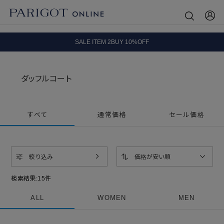
8.5 wedに会員プログラムが生まれ変わります！
SALE ITEM 2BUY 10%OFF
全国送料無料｜全品正規取扱
ダッフルコート
8.5 wedに会員プログラムが生まれ変わります！
すべて
通常価格
セール価格
絞り込み
価格が安い順
検索結果:
15
件
ALL
WOMEN
MEN