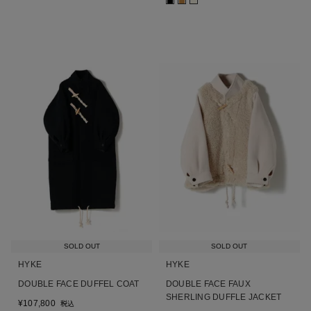
■
■
■
SOLD OUT
SOLD OUT
HYKE
HYKE
DOUBLE FACE DUFFEL COAT
DOUBLE FACE FAUX
SHERLING DUFFLE JACKET
¥
107,800
税込