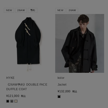
NEW
26AW
予約
NEW
26AW
HYKE
kolor
《26AW予約》DOUBLE FACE
Jacket
DUFFLE COAT
¥
132,000
税込
¥
121,000
税込
■
■
■
■