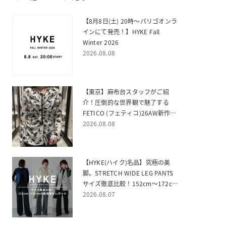
【8月8日(土) 20時～パリゴオンラ
インにて発売！】HYKE Fall
Winter 2026
2026.08.08
【東京】麻布台スタッフがご紹
介！圧倒的な世界観で魅了する
FETICO (フェティコ)26AW新作ご
紹介
2026.08.08
【HYKE(ハイク)名品】究極の美
脚。STRETCH WIDE LEG PANTS
サイズ徹底比較！152cm〜172cm
の着用感をレポート
2026.08.07