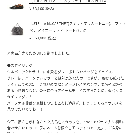
【TOGA PULLA(トーガプルラ)】 TOGA PULLA
¥ 83,600(税込)
【STELLA McCARTNEY(ステラ・マッカートニー)】 ファラ
ベラ タイニー テディ トートバッグ
¥ 163,900(税込)
※商品完売のためURLを削除しました。
●スタイリング
シルバーアクセサリーに馴染むグレーボトムやバッグをチョイス。
グレーは、パーソナルカラーとは対比的なカラーですが、 顔から離れた
アイテムでの選定、きれいめなセンタープレスのパンツ、表情や装飾の
ある小物選びなど、骨格に合うアイテムチョイスすることに、似合うス
タイリングに！
パーソナル診断を意識しつつも囚われ過ぎず、しっくりくるバランスを
見つけたいですね！！
今回、紹介しきれなかった広島店スタッフも、SNAPでパーソナル診断に
合わせたACCのコーディネートを紹介していますので、是非、ご自身の