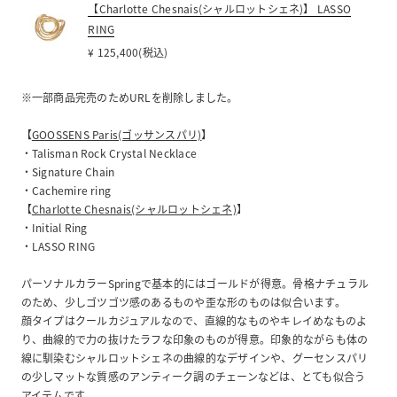
【Charlotte Chesnais(シャルロットシェネ)】 LASSO
RING
¥ 125,400(税込)
※一部商品完売のためURLを削除しました。
【
GOOSSENS Paris(ゴッサンスパリ)
】
・Talisman Rock Crystal Necklace
・Signature Chain
・Cachemire ring
【
Charlotte Chesnais(シャルロットシェネ)
】
・Initial Ring
・LASSO RING
パーソナルカラーSpringで基本的にはゴールドが得意。骨格ナチュラル
のため、少しゴツゴツ感のあるものや歪な形のものは似合います。
顔タイプはクールカジュアルなので、直線的なものやキレイめなものよ
り、曲線的で力の抜けたラフな印象のものが得意。印象的ながらも体の
線に馴染むシャルロットシェネの曲線的なデザインや、グーセンスパリ
の少しマットな質感のアンティーク調のチェーンなどは、とても似合う
アイテムです。