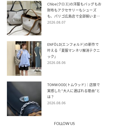
Chloe(クロエ)の洋服もバッグもお
財布もアクセサリーもシューズ
も、パリゴ広島店で全部揃いま
す！
2026.08.07
ENFÖLD(エンフォルド)の新作で
叶える「夏服マンネリ解消テクニ
ック」
2026.08.06
TOMWOOD(トムウッド)｜店頭で
実感した“大人に選ばれる理由”と
は？
2026.08.06
FOLLOW US