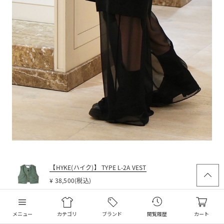
【HYKE(ハイク)】 TYPE L-2A VEST
¥ 38,500(税込)
【PARIGOT(パリゴ)】 ケープデザインシャツ
メニュー
カテゴリ
ブランド
閲覧履歴
カート
¥ 19,800(税込)