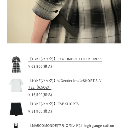
【HYKE(ハイク)】 T/W OMBRE CHECK DRESS
¥ 63,800(税込)
【HYKE(ハイク)】≪Genderless≫SHORT-SLV
TEE（6.5OZ）
¥ 16,500(税込)
【HYKE(ハイク)】 TAP SHORTS
¥ 31,900(税込)
【MARCOMONDE(マルコモンド)】high gauge cotton