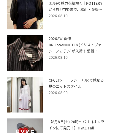
エル)の魅力を紐解く｜POTTERY
からFLUTEDまで、松山・愛媛で
楽しむニットウェア
2026.08.10
2026AW 新作
DRIESVANNOTEN(ドリス・ヴァ
ン・ノッテン)が入荷！ 愛媛・松
山でお探しならPARIGOT松山店へ
2026.08.10
CFCL(シーエフシーエル)で魅せる
夏のニットスタイル
2026.08.09
【8月8日(土) 20時～パリゴオンラ
インにて発売！】HYKE Fall