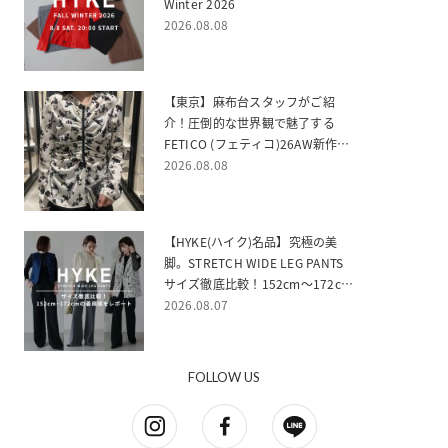
Winter 2026
2026.08.08
【東京】麻布台スタッフがご紹
介！圧倒的な世界観で魅了する
FETICO (フェティコ)26AW新作ご
紹介
2026.08.08
【HYKE(ハイク)名品】究極の美
脚。STRETCH WIDE LEG PANTS
サイズ徹底比較！152cm〜172cm
の着用感をレポート
2026.08.07
FOLLOW US