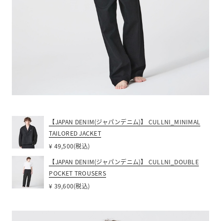
【JAPAN DENIM(ジャパンデニム)】 CULLNI_MINIMAL
TAILORED JACKET
¥ 49,500(税込)
【JAPAN DENIM(ジャパンデニム)】 CULLNI_DOUBLE
POCKET TROUSERS
¥ 39,600(税込)