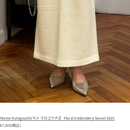
Mame Kurogouchi(マメ クロゴウチ)】 Floral Embroidery Sweat Skirt
 47,300(税込)