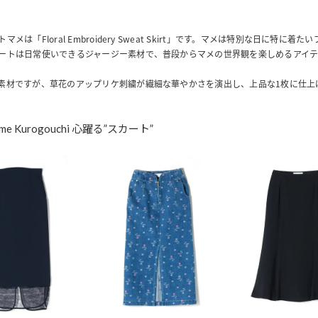
メは「Floral Embroidery Sweat Skirt」です。マメは特別な日に特に着
ートは日常使いできるジャージー素材で、普段からマメの世界観を楽しめるアイ
素材ですが、草花のアップリケ刺繍が繊細な華やかさを演出し、上品な1枚に仕上
me Kurogouchi 心躍る”スカート”