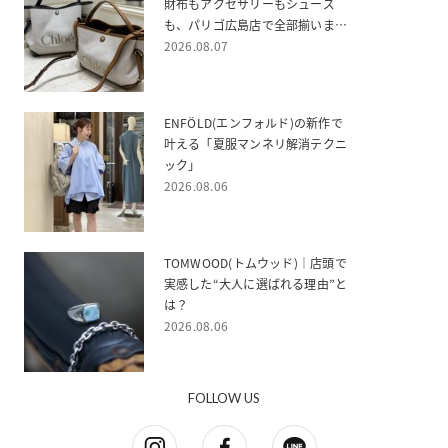
財布もアクセサリーもシューズ
も、パリゴ広島店で全部揃いま
す！
2026.08.07
ENFÖLD(エンフォルド)の新作で
叶える「夏服マンネリ解消テクニ
ック」
2026.08.06
TOMWOOD(トムウッド)｜店頭で
実感した“大人に選ばれる理由”と
は？
2026.08.06
FOLLOW US