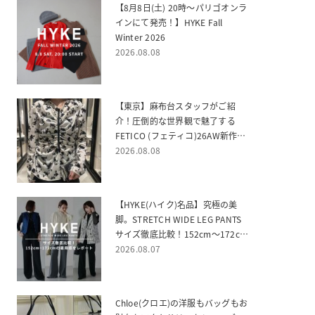
【8月8日(土) 20時～パリゴオンラ
インにて発売！】HYKE Fall
Winter 2026
2026.08.08
【東京】麻布台スタッフがご紹
介！圧倒的な世界観で魅了する
FETICO (フェティコ)26AW新作ご
紹介
2026.08.08
【HYKE(ハイク)名品】究極の美
脚。STRETCH WIDE LEG PANTS
サイズ徹底比較！152cm〜172cm
の着用感をレポート
2026.08.07
Chloe(クロエ)の洋服もバッグもお