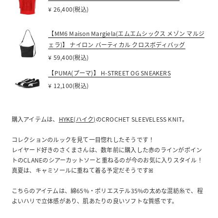
¥ 26,400(税込)
【MM6 Maison Margiela(エムエムシックス メゾン マルジ
ェラ)】 ナイロン バーティカル クロスボディバッグ
¥ 59,400(税込)
【PUMA(プーマ)】 H-STREET OG SNEAKERS
¥ 12,100(税込)
購入アイテムは、
HYKE(ハイク)
のCROCHET SLEEVELESS KNIT。
コレクションのルックを見て一目惚れしたそうです！
レイヤード好きのさくまさんは、数年前に購入した赤のラインがポイン
トのCLANEのシアーカットソーと重ねるのが今のお気に入りスタイル！
真夏は、キャミソールに重ねて着る予定だそうですꕤ
こちらのアイテムは、綿65%・ポリエステル35%の太めな混紡糸で、程
よいハリで立体感があり、肌あたりの良いソフトな質感です。