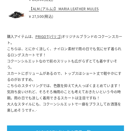
【ALM.(アルム)】 MARIA LEATHER MULES
¥ 27,500(税込)
購入アイテムは、
PRIGOT(パリゴ)
オリジナルブランドのコクーンスカー
ト。
こちらは、とにかく涼しく、ナイロン素材で雨の日でも気にせず着られ
るロングスカートです！
コクーンシルエットなので前のスリットも広がらずとても着やすいそ
う。
スカートにボリュームがあるので、トップスはショート丈で軽やかにす
るのがおすすめ。
こちらのスタイリングでは、色数を抑えて大人っぽくまとめています！
気持ち良いけれど、そろそろ梅雨のことも考えておきたいという今の時
期。雨の日でも涼しく着用できるスカートは注目ですね！
大人なスタイルにも、コクーンシルエットで一癖をプラスしてお洒落を
楽しめそうです⟡.·