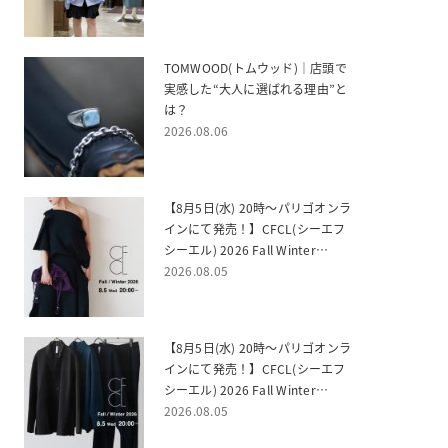
TOMWOOD(トムウッド)｜店頭で
実感した“大人に選ばれる理由”と
は？
2026.08.06
【8月5日(水) 20時～パリゴオンラ
インにて発売！】CFCL(シーエフ
シーエル) 2026 Fall Winter
WOMEN(レディース)
2026.08.05
【8月5日(水) 20時～パリゴオンラ
インにて発売！】CFCL(シーエフ
シーエル) 2026 Fall Winter
MEN(メンズ)
2026.08.05