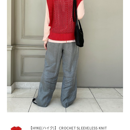
【HYKE(ハイク)】 CROCHET SLEEVELESS KNIT