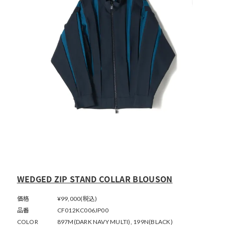
WEDGED ZIP STAND COLLAR BLOUSON
価格
¥99,000(税込)
品番
CF012KC006JP00
COLOR
897M(DARK NAVY MULTI), 199N(BLACK)