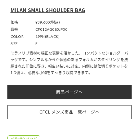
MILAN SMALL SHOULDER BAG
価格
¥39,600(税込)
品番
CF012AG085JP00
COLOR
199N(BLACK)
SIZE
F
ミラノリブ素材の端正な表情を活かした、コンパクトなショルダーバ
ッグです。シンプルながら立体感のあるフォルムがスタイリングを洗
練された印象に導き、幅広い装いに対応。内側には仕切りポケットを
1つ備え、必要な小物をすっきり収納できます。
商品ページへ
CFCL メンズ商品一覧ページへ