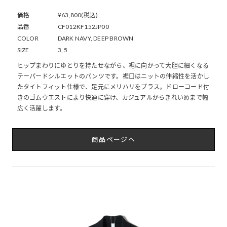
価格
¥63,800(税込)
品番
CF012KF152JP00
COLOR
DARK NAVY, DEEP BROWN
SIZE
3, 5
ヒップまわりにゆとりを持たせながら、裾に向かって大胆に細くなる
テーパードシルエットのパンツです。裾口はニットの伸縮性を活かし
たタイトフィット仕様で、足元にメリハリをプラス。ドローコード付
きのゴムウエストにより快適に穿け、カジュアルからきれいめまで幅
広く活躍します。
商品ページへ