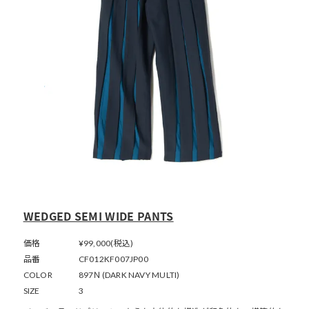
WEDGED SEMI WIDE PANTS
価格
¥99,000(税込)
品番
CF012KF007JP00
COLOR
897Ｎ(DARK NAVY MULTI)
SIZE
3