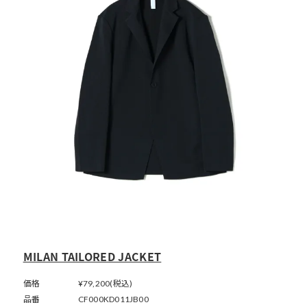
MILAN TAILORED JACKET
価格
¥79,200(税込)
品番
CF000KD011JB00