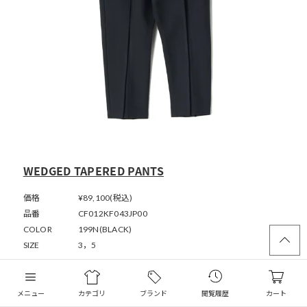
WEDGED TAPERED PANTS
価格
¥89,100(税込)
品番
CF012KF043JP00
COLOR
199N(BLACK)
SIZE
3，5
インバーテッドプリーツを思わせる立体的な構造が印象的な、構築的
なフォルムが魅力のテーパードパンツです。腰まわりから太ももにか
けて程よくゆとりを持たせながら、裾に向かってすっきりと細くなる
メニュー
カテゴリ
ブランド
閲覧履歴
カート