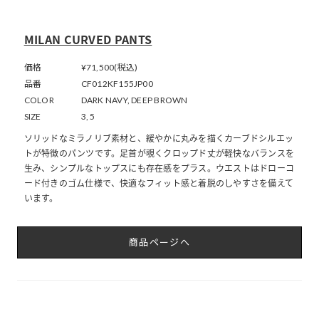
MILAN CURVED PANTS
価格
¥71,500(税込)
品番
CF012KF155JP00
COLOR
DARK NAVY, DEEP BROWN
SIZE
3, 5
ソリッドなミラノリブ素材と、緩やかに丸みを描くカーブドシルエッ
トが特徴のパンツです。足首が覗くクロップド丈が軽快なバランスを
生み、シンプルなトップスにも存在感をプラス。ウエストはドローコ
ード付きのゴム仕様で、快適なフィット感と着脱のしやすさを備えて
います。
商品ページへ