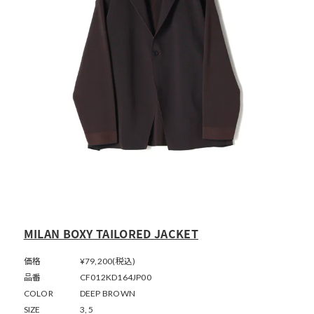
MILAN BOXY TAILORED JACKET
価格
¥79,200(税込)
品番
CF012KD164JP00
COLOR
DEEP BROWN
SIZE
3, 5