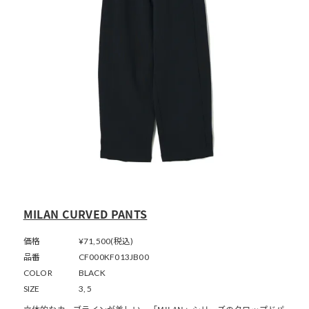
MILAN CURVED PANTS
価格
¥71,500(税込)
品番
CF000KF013JB00
COLOR
BLACK
SIZE
3, 5