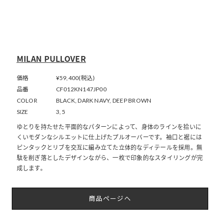
MILAN PULLOVER
価格
¥59,400(税込)
品番
CF012KN147JP00
COLOR
BLACK, DARK NAVY, DEEP BROWN
SIZE
3, 5
ゆとりを持たせた平面的なパターンによって、身体のラインを拾いに
くいモダンなシルエットに仕上げたプルオーバーです。袖口と裾には
ピンタックとリブを交互に編み立てた立体的なディテールを採用。無
駄を削ぎ落としたデザインながら、一枚で印象的なスタイリングが完
成します。
商品ページへ