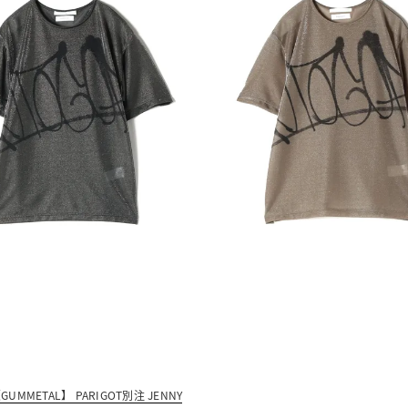
GUMMETAL】 PARIGOT別注 JENNY