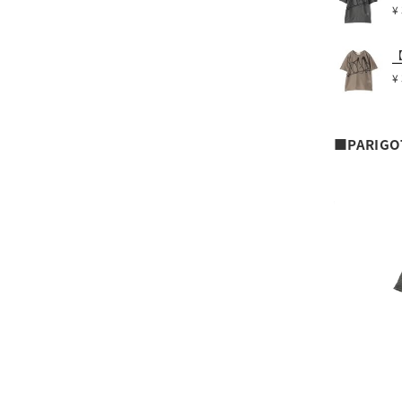
¥
【
¥
■PARIG