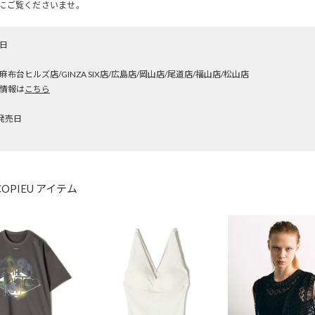
にご覧くださいませ。
日
布台ヒルズ店/GINZA SIX店/広島店/岡山店/尾道店/福山店/松山店
情報は
こちら
E発売日
COPIEU アイテム