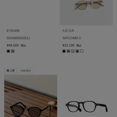
EYEVAN
A.D.S.R.
OAKWOOD(51)
SATCHMOⅡ
¥
49,500
¥
23,100
税込
税込
■
■
■
■
■
■
再入荷
UNISEX