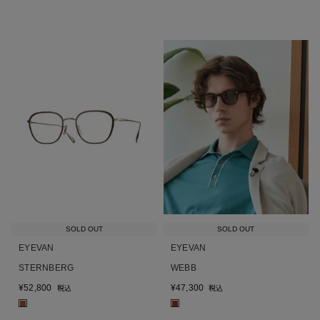
SOLD OUT
SOLD OUT
EYEVAN
EYEVAN
STERNBERG
WEBB
¥
52,800
¥
47,300
税込
税込
■
■