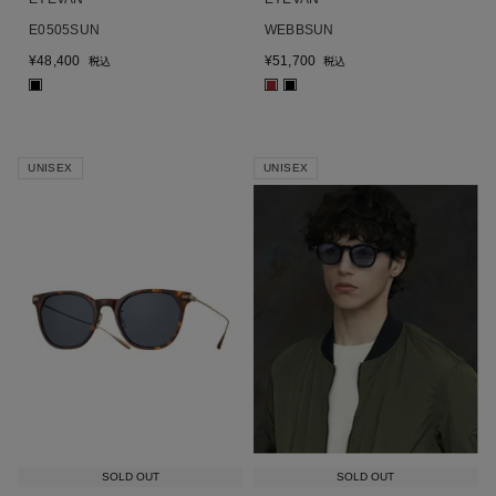
E0505SUN
WEBBSUN
¥
48,400
¥
51,700
税込
税込
■
■
■
UNISEX
UNISEX
SOLD OUT
SOLD OUT