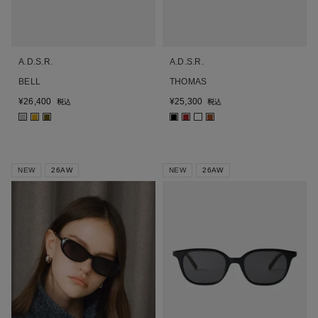
A.D.S.R.
A.D.S.R.
BELL
THOMAS
¥
26,400
¥
25,300
税込
税込
■
■
■
■
■
■
NEW
26AW
NEW
26AW