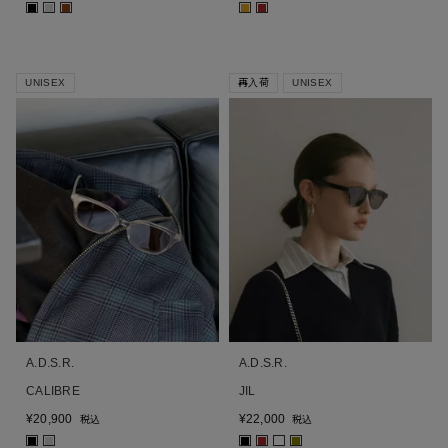
■
■
■
■
■
UNISEX
再入荷
UNISEX
A.D.S.R.
A.D.S.R.
CALIBRE
JIL
¥
20,900
¥
22,000
税込
税込
■
■
■
■
■