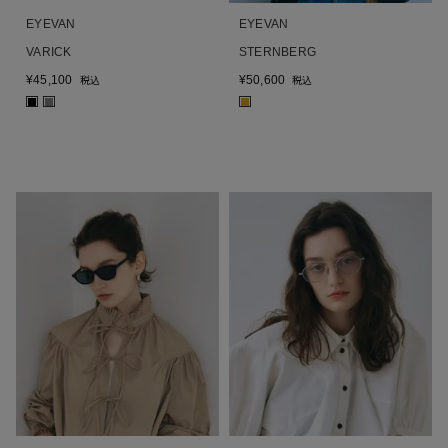
EYEVAN
EYEVAN
VARICK
STERNBERG
¥
45,100
¥
50,600
税込
税込
■
■
■