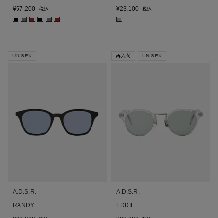
¥
57,200
¥
23,100
税込
税込
■
■
■
■
■
■
■
UNISEX
再入荷
UNISEX
A.D.S.R.
A.D.S.R.
RANDY
EDDIE