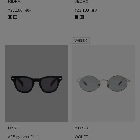
RIDHA
PEDRO
¥
23,100
¥
23,100
税込
税込
■
■
■
■
UNISEX
HYKE
A.D.S.R.
×E5 eyevan EH-1
WOLFF