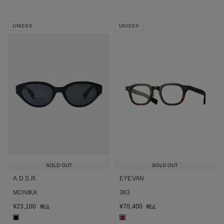
UNISEX
UNISEX
SOLD OUT
SOLD OUT
A.D.S.R.
EYEVAN
MONIKA
363
¥
23,100
¥
70,400
税込
税込
■
■