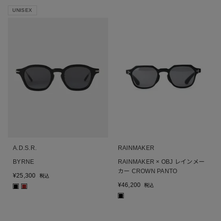
UNISEX
A.D.S.R.
RAINMAKER
BYRNE
RAINMAKER × OBJ レインメー
カー CROWN PANTO
¥
25,300
税込
¥
46,200
税込
■
■
■