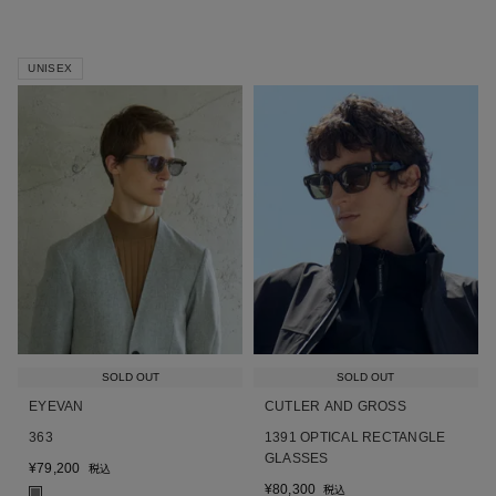
UNISEX
SOLD OUT
SOLD OUT
EYEVAN
CUTLER AND GROSS
363
1391 OPTICAL RECTANGLE
GLASSES
¥
79,200
税込
¥
80,300
税込
■