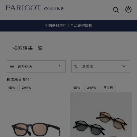
SALE ITEM 2BUY 10%OFF
全国送料無料｜全品正規取扱
8.5 wedに会員プログラムが生まれ変わります！
検索結果一覧
絞り込み
新着順
検索結果:
59
件
NEW
26AW
NEW
26AW
再入荷