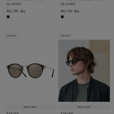
GLASSES
GLASSES
¥
62,700
¥
62,700
税込
税込
■
■
UNISEX
UNISEX
SOLD OUT
SOLD OUT
EYEVAN
EYEVAN