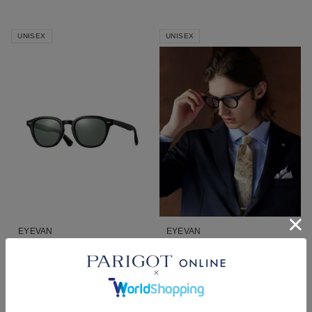
UNISEX
UNISEX
EYEVAN
EYEVAN
SHELTON(49)
FUSS
¥
48,400
¥
44,000
税込
税込
■
■
■
■