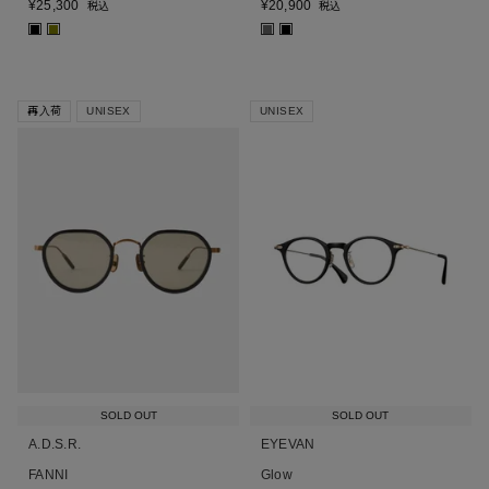
¥
25,300
¥
20,900
税込
税込
■
■
■
■
再入荷
UNISEX
UNISEX
SOLD OUT
SOLD OUT
A.D.S.R.
EYEVAN
FANNI
Glow