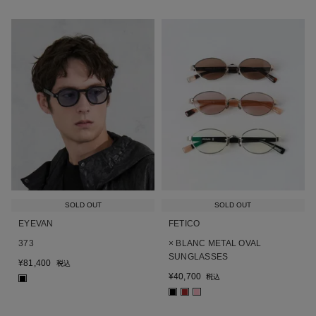
SOLD OUT
SOLD OUT
EYEVAN
FETICO
373
× BLANC METAL OVAL
SUNGLASSES
¥
81,400
税込
¥
40,700
税込
■
■
■
■