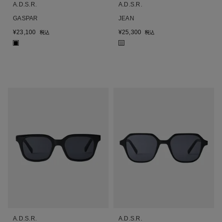
A.D.S.R.
A.D.S.R.
GASPAR
JEAN
¥
23,100
¥
25,300
税込
税込
■
■
A.D.S.R.
A.D.S.R.