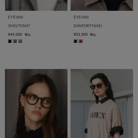
EYEVAN
EYEVAN
SHELTON47
DANFORTH(49)
¥
44,000
¥
53,900
税込
税込
■
■
■
■
■