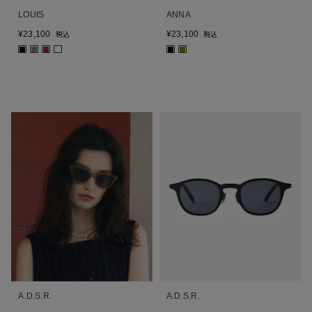
LOUIS
ANNA
¥
23,100
¥
23,100
税込
税込
■
■
■
■
■
A.D.S.R.
A.D.S.R.