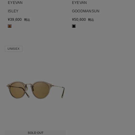
EYEVAN
EYEVAN
ISLEY
GOODMANSUN
¥
39,600
¥
50,600
税込
税込
■
■
UNISEX
SOLD OUT