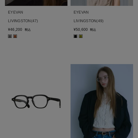
EYEVAN
EYEVAN
LIVINGSTON(47)
LIVINGSTON(49)
¥
46,200
¥
50,600
税込
税込
■
■
■
■