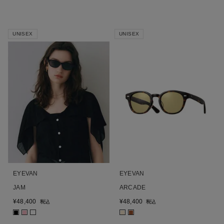
UNISEX
UNISEX
EYEVAN
EYEVAN
JAM
ARCADE
¥
48,400
¥
48,400
税込
税込
■
■
■
■