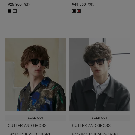
¥
25,300
¥
49,500
税込
税込
■
■
■
SOLD OUT
SOLD OUT
CUTLER AND GROSS
CUTLER AND GROSS
1357 OPTICAL D-FRAME
0772V2 OPTICAL SQUARE