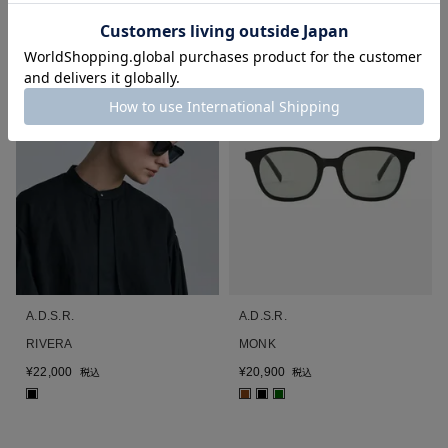
UNISEX
再入荷
UNISEX
A.D.S.R.
A.D.S.R.
RIVERA
MONK
¥
22,000
¥
20,900
税込
税込
■
■
■
■