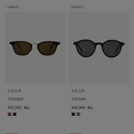
UNISEX
UNISEX
A.D.S.R.
A.D.S.R.
TURNER
STEFAN
¥
22,000
¥
20,900
税込
税込
■
■
■
■