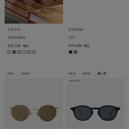
A.D.S.R.
EYEVAN
SATCHMO
373
¥
23,100
¥
70,400
税込
税込
■
■
■
■
■
■
■
NEW
26AW
NEW
26AW
再入荷
UNISEX