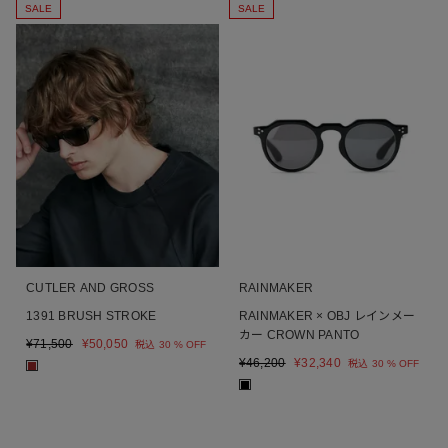
SALE
SALE
CUTLER AND GROSS
RAINMAKER
1391 BRUSH STROKE
RAINMAKER × OBJ レインメー
カー CROWN PANTO
¥
71,500
¥
50,050
税込
30 % OFF
¥
46,200
¥
32,340
税込
30 % OFF
■
■