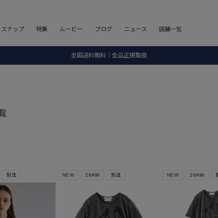
8.5 wedに会員プログラムが生まれ変わります！
フスナップ
特集
ムービー
ブログ
ニュース
店舗一覧
SALE ITEM 2BUY 10%OFF
全国送料無料｜全品正規取扱
8.5 wedに会員プログラムが生まれ変わります！
覧
別注
NEW
26AW
別注
NEW
26AW