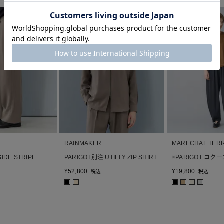
RAINMAKER
MARECHAL TER
IDE STRIPE
PARIGOT別注 UTILTY ZIP SHIRT
×PARIGOT コク
¥
52,800
¥
19,800
税込
税込
■
■
■
■
■
■