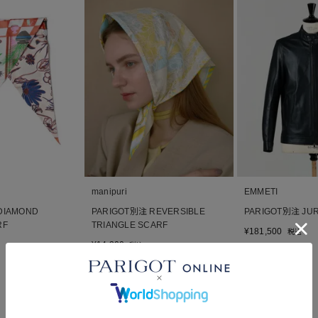
manipuri
EMMETI
DIAMOND
PARIGOT別注 REVERSIBLE
PARIGOT別注 JURI
RF
TRIANGLE SCARF
¥
181,500
税込
¥
14,300
税込
■
■
別注
別注
再入荷