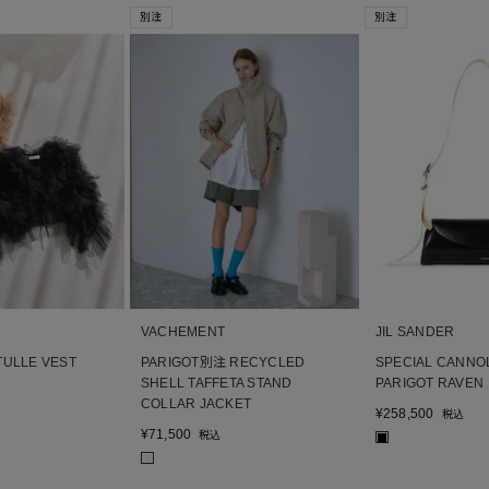
別注
別注
VACHEMENT
JIL SANDER
ULLE VEST
PARIGOT別注 RECYCLED
SPECIAL CANNO
SHELL TAFFETA STAND
PARIGOT RAVEN
COLLAR JACKET
¥
258,500
税込
¥
71,500
税込
■
■