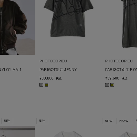
PHOTOCOPIEU
PHOTOCOPIEU
NYLOY MA-1
PARIGOT別注 JENNY
PARIGOT別注 RO
¥
30,800
¥
39,600
税込
税込
■
■
■
■
別注
別注
NEW
26AW