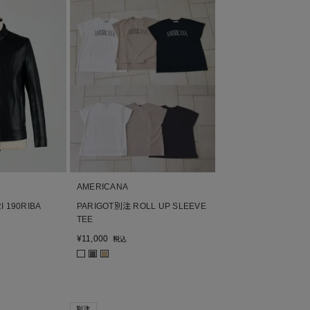
AMERICANA
 190RIBA
PARIGOT別注 ROLL UP SLEEVE
TEE
¥
11,000
税込
■
■
別注