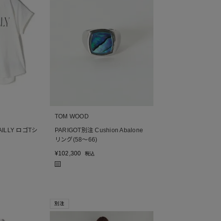
TOM WOOD
AILLY ロゴTシ
PARIGOT別注 Cushion Abalone
リング(58～66)
¥
102,300
税込
■
別注