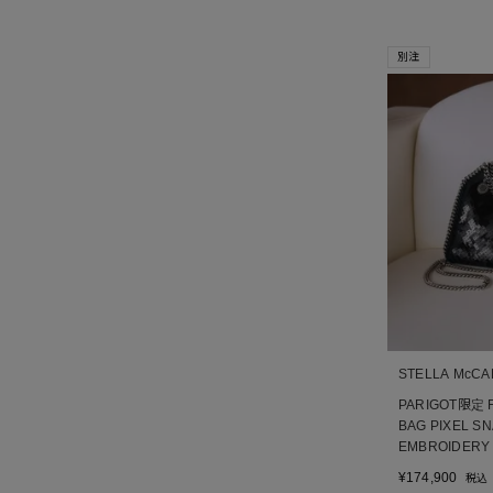
別注
STELLA McC
PARIGOT限定 F
BAG PIXEL S
EMBROIDERY
¥
174,900
税込