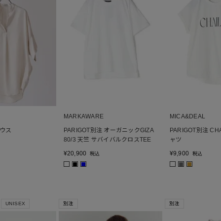
MARKAWARE
MICA&DEAL
ウス
PARIGOT別注 オーガニックGIZA
PARIGOT別注 CH
80/3 天竺 サバイバルクロスTEE
ャツ
¥
20,900
¥
9,900
税込
税込
■
■
■
■
UNISEX
別注
別注