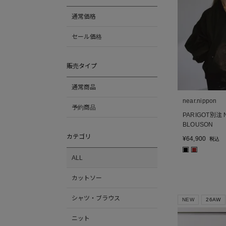
通常価格
セール価格
販売タイプ
通常商品
near.nippon
予約商品
PARIGOT別注 
BLOUSON
カテゴリ
¥
64,900
税込
■
■
ALL
カットソー
シャツ・ブラウス
NEW
26AW
ニット