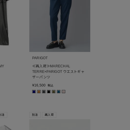
PARIGOT
MY
≪再入荷≫MARECHAL
TERRE×PARIGOT ウエストギャ
ザーパンツ
¥
16,500
税込
■
■
■
■
■
■
■
別注
別注
再入荷