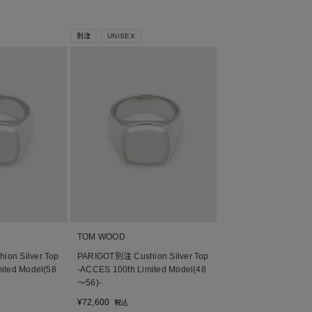
別注
UNISEX
TOM WOOD
on Silver Top
PARIGOT別注 Cushion Silver Top
ited Model(58
-ACCES 100th Limited Model(48
～56)-
¥
72,600
税込