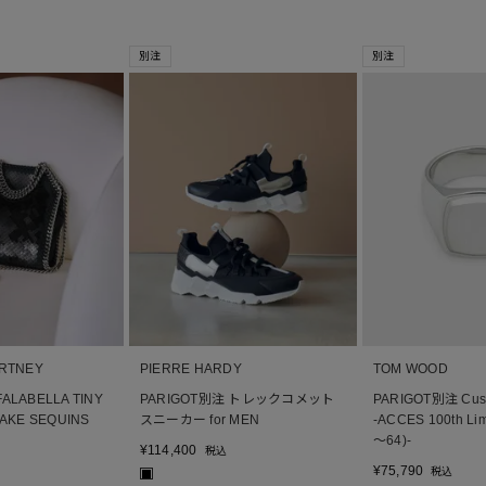
別注
別注
ARTNEY
PIERRE HARDY
TOM WOOD
ALABELLA TINY
PARIGOT別注 トレックコメット
PARIGOT別注 Cushi
NAKE SEQUINS
スニーカー for MEN
-ACCES 100th Lim
～64)-
¥
114,400
税込
¥
75,790
税込
■