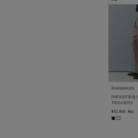
RAINMAKER
PARIGOT別注 S
TROUSERS
¥
52,800
税込
■
■