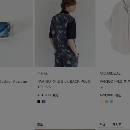
marka
MICA&DEAL
shion Abalone
PARIGOT別注 SILK BACK POLO
PARIGOT別注 
)
TEE S/S
ス
¥
31,900
¥
20,900
税込
税込
■
■
■
■
■
別注
別注
再入荷