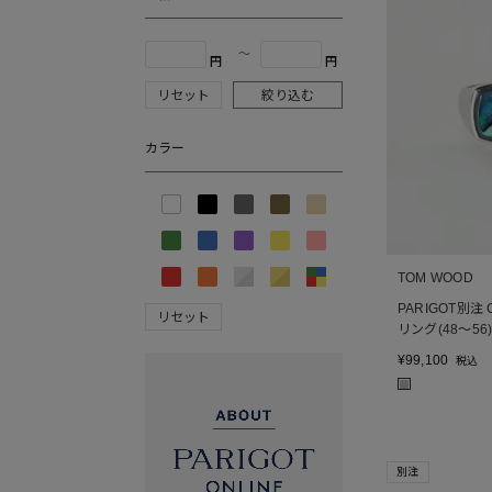
〜
円
円
リセット
絞り込む
カラー
TOM WOOD
PARIGOT別注 Cu
リセット
リング(48～56
¥
99,100
税込
■
別注