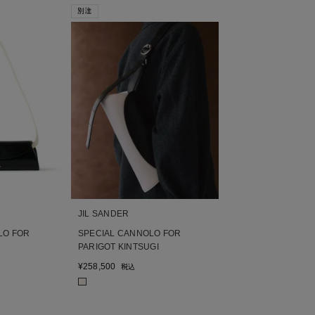
別注
JIL SANDER
LO FOR
SPECIAL CANNOLO FOR
PARIGOT KINTSUGI
¥
258,500
税込
■