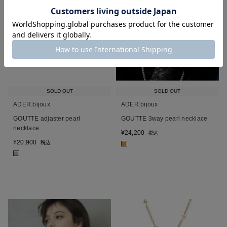
SOLD OUT
SOLD OUT
ADER.bijoux
ADER.bijoux
GOUTTE adjaster pearl
GOUTTE 3way pearl necklace
necklace
¥
24,200
税込
¥
20,900
税込
■
■