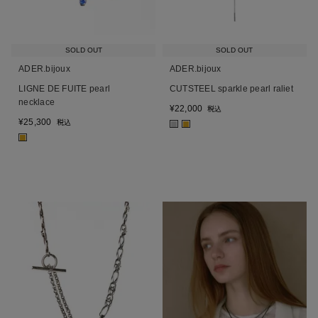
SOLD OUT
SOLD OUT
ADER.bijoux
ADER.bijoux
LIGNE DE FUITE pearl
CUTSTEEL sparkle pearl raliet
necklace
¥
22,000
税込
¥
25,300
税込
■
■
■