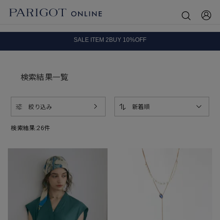
8.5 wedに会員プログラムが生まれ変わります！
SALE ITEM 2BUY 10%OFF
全国送料無料｜全品正規取扱
8.5 wedに会員プログラムが生まれ変わります！
検索結果一覧
絞り込み
新着順
検索結果:
26
件