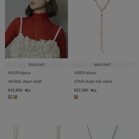
SOLD OUT
SOLD OUT
ADER.bijoux
ADER.bijoux
VAGUE chain raliet
STAR chain mix raliet
¥
19,800
¥
22,000
税込
税込
■
■
■