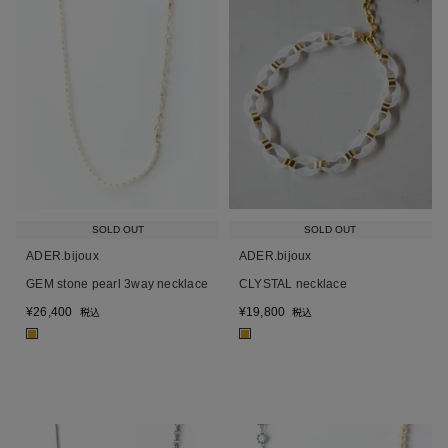
SOLD OUT
SOLD OUT
ADER.bijoux
ADER.bijoux
GEM stone pearl 3way necklace
CLYSTAL necklace
¥
26,400
¥
19,800
税込
税込
■
■