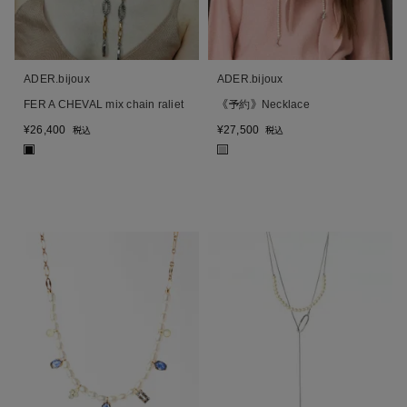
ADER.bijoux
ADER.bijoux
FER A CHEVAL mix chain raliet
《予約》Necklace
¥
26,400
¥
27,500
税込
税込
■
■