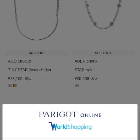
SOLD OUT
SOLD OUT
ADER.bijoux
ADER.bijoux
TINY STAR 3way choker
STAR raliet
¥
23,100
¥
20,900
税込
税込
■
■
■