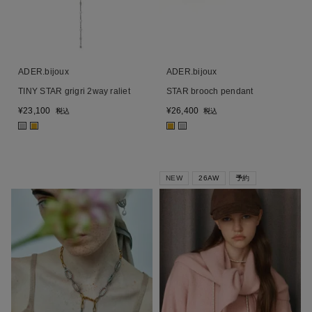
ADER.bijoux
ADER.bijoux
TINY STAR grigri 2way raliet
STAR brooch pendant
¥
23,100
¥
26,400
税込
税込
■
■
■
■
NEW
26AW
予約