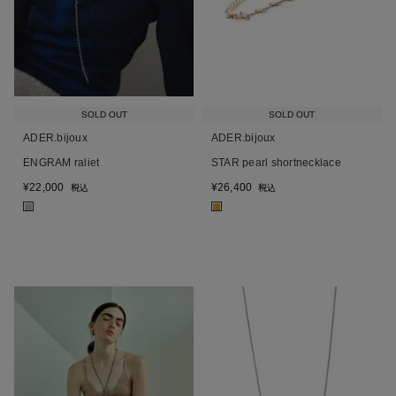
SOLD OUT
SOLD OUT
ADER.bijoux
ADER.bijoux
ENGRAM raliet
STAR pearl shortnecklace
¥
22,000
¥
26,400
税込
税込
■
■