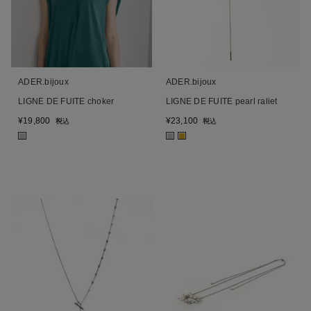
ADER.bijoux
ADER.bijoux
LIGNE DE FUITE choker
LIGNE DE FUITE pearl raliet
¥
19,800
¥
23,100
税込
税込
■
■
■