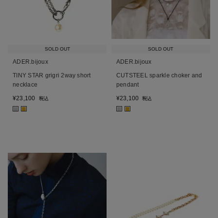
SOLD OUT
SOLD OUT
ADER.bijoux
ADER.bijoux
TINY STAR grigri 2way short
CUTSTEEL sparkle choker and
necklace
pendant
¥
23,100
¥
23,100
税込
税込
■
■
■
■