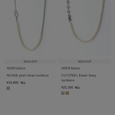
SOLD OUT
SOLD OUT
ADER.bijoux
ADER.bijoux
NUAGE pearl 2way necklace
CUTSTEEL flower 3way
necklace
¥
19,800
税込
¥
25,300
税込
■
■
■