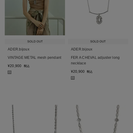
SOLD OUT
SOLD OUT
ADER.bijoux
ADER.bijoux
VINTAGE METAL mesh pendant
FER A CHEVAL adjuster long
necklace
¥
20,900
税込
¥
20,900
税込
■
■