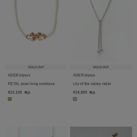
SOLD OUT
SOLD OUT
ADER.bijoux
ADER.bijoux
PETAL pearl long necklace
Lily of the valley raliet
¥
23,100
¥
19,800
税込
税込
■
■