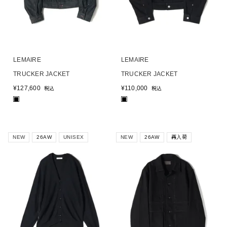
LEMAIRE
LEMAIRE
TRUCKER JACKET
TRUCKER JACKET
¥
127,600
¥
110,000
税込
税込
■
■
NEW
26AW
UNISEX
NEW
26AW
再入荷