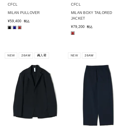
CFCL
CFCL
MILAN PULLOVER
MILAN BOXY TAILORED
JACKET
¥
59,400
税込
¥
79,200
税込
■
■
■
■
NEW
26AW
再入荷
NEW
26AW