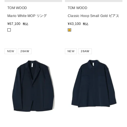
TOM WOOD
TOM WOOD
Mario White MOP リング
Classic Hoop Small Gold ピアス
¥
67,100
¥
43,100
税込
税込
■
NEW
26AW
NEW
26AW