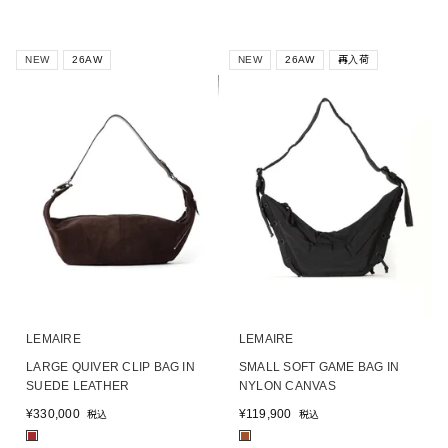
NEW
26AW
NEW
26AW
再入荷
LEMAIRE
LEMAIRE
LARGE QUIVER CLIP BAG IN
SMALL SOFT GAME BAG IN
SUEDE LEATHER
NYLON CANVAS
¥
330,000
¥
119,900
税込
税込
■
■