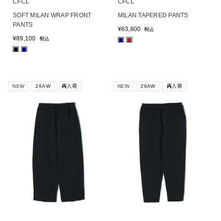
CFCL
CFCL
SOFT MILAN WRAP FRONT
MILAN TAPERED PANTS
PANTS
¥
63,800
税込
¥
89,100
税込
■
■
■
■
NEW
26AW
再入荷
NEW
26AW
再入荷