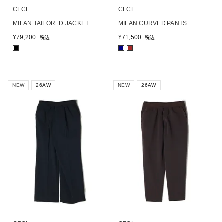
CFCL
CFCL
MILAN TAILORED JACKET
MILAN CURVED PANTS
¥
79,200
¥
71,500
税込
税込
■
■
■
NEW
26AW
NEW
26AW