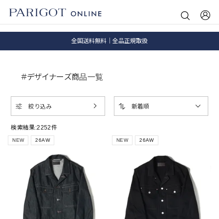
8.5 wedに会員プログラムが生まれ変わります！
SALE ITEM 2BUY 10%OFF
全国送料無料｜全品正規取扱
8.5 wedに会員プログラムが生まれ変わります！
＃デザイナーズ商品一覧
絞り込み
新着順
検索結果:
2252
件
NEW
26AW
NEW
26AW