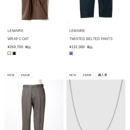
LEMAIRE
LEMAIRE
WRAP COAT
TWISTED BELTED PANTS
¥
260,700
¥
132,000
税込
税込
■
■
■
NEW
26AW
NEW
26AW
再入荷