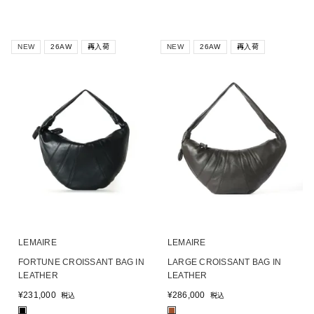
NEW
26AW
再入荷
NEW
26AW
再入荷
LEMAIRE
LEMAIRE
FORTUNE CROISSANT BAG IN
LARGE CROISSANT BAG IN
LEATHER
LEATHER
¥
231,000
¥
286,000
税込
税込
■
■