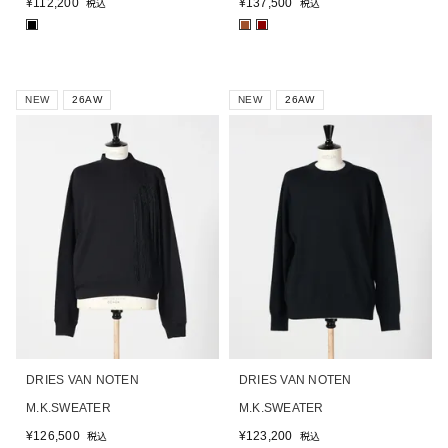
¥
112,200
¥
137,500
税込
税込
■
■
■
NEW
26AW
NEW
26AW
DRIES VAN NOTEN
DRIES VAN NOTEN
M.K.SWEATER
M.K.SWEATER
¥
126,500
¥
123,200
税込
税込