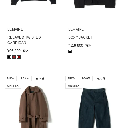
LEMAIRE
LEMAIRE
RELAXED TWISTED
BOXY JACKET
CARDIGAN
¥
118,800
税込
¥
96,800
税込
■
■
■
■
NEW
26AW
再入荷
NEW
26AW
再入荷
UNISEX
UNISEX