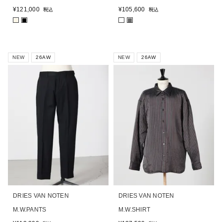
¥
121,000
¥
105,600
税込
税込
■
■
■
NEW
26AW
NEW
26AW
DRIES VAN NOTEN
DRIES VAN NOTEN
M.W.PANTS
M.W.SHIRT