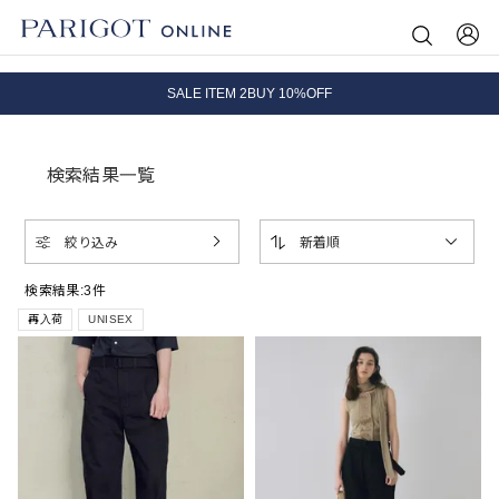
8.5 wedに会員プログラムが生まれ変わります！
SALE ITEM 2BUY 10%OFF
全国送料無料｜全品正規取扱
検索結果一覧
8.5 wedに会員プログラムが生まれ変わります！
絞り込み
新着順
検索結果:
3
件
再入荷
UNISEX