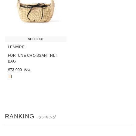
SOLD OUT
LEMAIRE
FORTUNE CROISSANT FILT
BAG
¥
73,000
税込
■
RANKING
ランキング