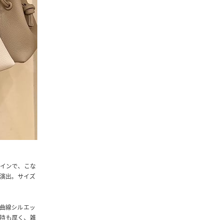
ザインで、こな
も演出。サイズ
の曲線シルエッ
持も厚く、雑