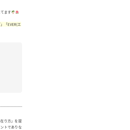
してます
」「EVER(エ
の在り方」を提
ガントでありな