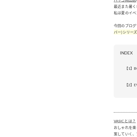
最近また暑く
私は夏のイベ
今回のブログ
バー)シリー
INDEX
【1】
【2】E
VASIC とは？
おしゃれを楽
案していく、