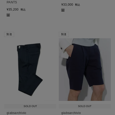
PANTS
¥
33,000
税込
¥
35,200
税込
■
■
別注
別注
SOLD OUT
SOLD OUT
giabsarchivio
giabsarchivio