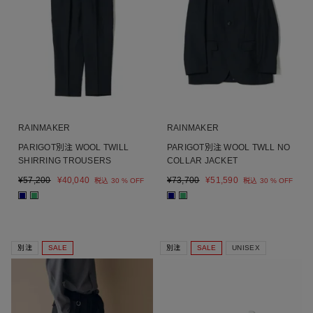
RAINMAKER
RAINMAKER
PARIGOT別注 WOOL TWILL
PARIGOT別注 WOOL TWLL NO
SHIRRING TROUSERS
COLLAR JACKET
¥
57,200
¥
40,040
¥
73,700
¥
51,590
税込
30 % OFF
税込
30 % OFF
■
■
■
■
別注
SALE
別注
SALE
UNISEX