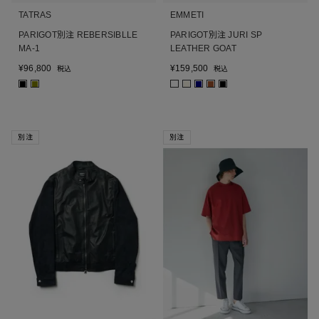
TATRAS
EMMETI
PARIGOT別注 REBERSIBLLE
PARIGOT別注 JURI SP
MA-1
LEATHER GOAT
¥
96,800
¥
159,500
税込
税込
■
■
■
■
■
■
別注
別注