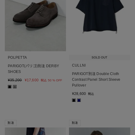
POLPETTA
SOLD OUT
CULLNI
PARIGOT(パリゴ)別注 DERBY
SHOES
PARIGOT別注 Double Cloth
Contrast Panel Short Sleeve
¥
35,200
¥
17,600
税込
50 % OFF
Pullover
■
■
¥
28,600
税込
■
■
別注
別注