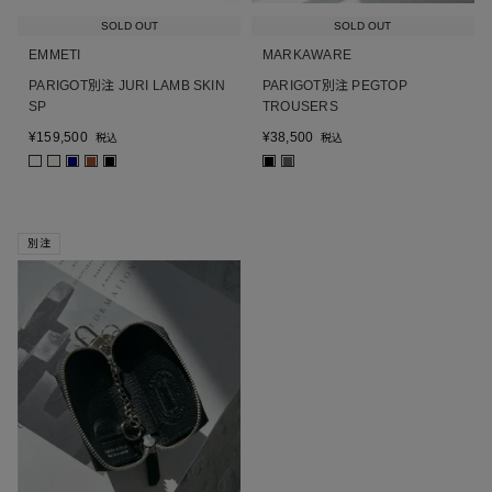
SOLD OUT
SOLD OUT
EMMETI
MARKAWARE
PARIGOT別注 JURI LAMB SKIN
PARIGOT別注 PEGTOP
SP
TROUSERS
¥
159,500
¥
38,500
税込
税込
■
■
■
■
■
■
別注