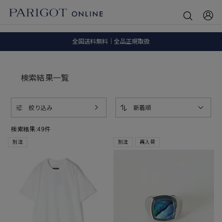
8.5 wedに会員プログラムが生まれ変わります！
SALE ITEM 2BUY 10%OFF
全国送料無料｜全品正規取扱
8.5 wedに会員プログラムが生まれ変わります！
検索結果一覧
絞り込み
新着順
検索結果:
49
件
別注
別注
再入荷