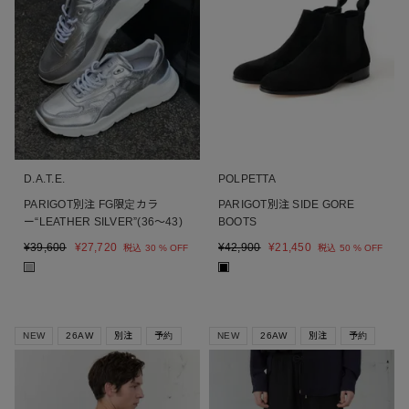
D.A.T.E.
POLPETTA
PARIGOT別注 FG限定カラ
PARIGOT別注 SIDE GORE
ー“LEATHER SILVER”(36～43)
BOOTS
¥
39,600
¥
27,720
¥
42,900
¥
21,450
税込
30 % OFF
税込
50 % OFF
■
■
NEW
26AW
別注
予約
NEW
26AW
別注
予約