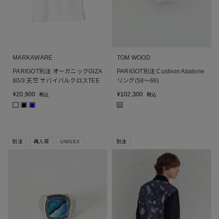
MARKAWARE
TOM WOOD
PARIGOT別注 オーガニックGIZA
PARIGOT別注 Cushion Abalone
80/3 天竺 サバイバルクロスTEE
リング(58～66)
¥
20,900
¥
102,300
税込
税込
■
■
■
別注
再入荷
UNISEX
別注