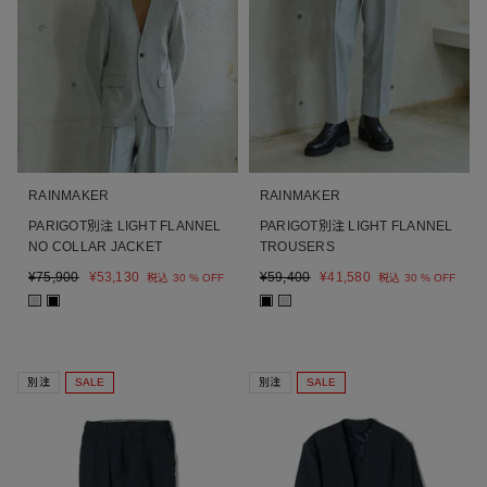
RAINMAKER
RAINMAKER
PARIGOT別注 LIGHT FLANNEL
PARIGOT別注 LIGHT FLANNEL
NO COLLAR JACKET
TROUSERS
¥
75,900
¥
53,130
¥
59,400
¥
41,580
税込
30 % OFF
税込
30 % OFF
■
■
■
■
別注
SALE
別注
SALE