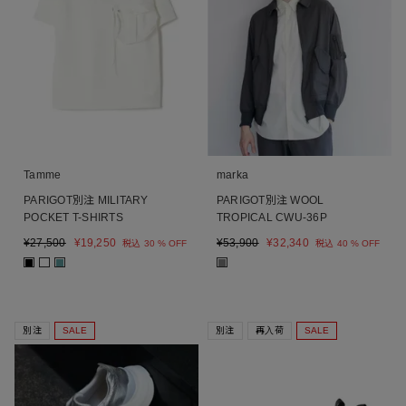
Tamme
marka
PARIGOT別注 MILITARY
PARIGOT別注 WOOL
POCKET T-SHIRTS
TROPICAL CWU-36P
¥
27,500
¥
19,250
¥
53,900
¥
32,340
税込
30 % OFF
税込
40 % OFF
■
■
■
別注
SALE
別注
再入荷
SALE