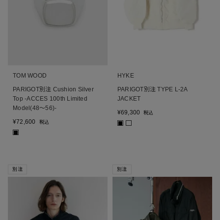
TOM WOOD
HYKE
PARIGOT別注 Cushion Silver
PARIGOT別注 TYPE L-2A
Top -ACCES 100th Limited
JACKET
Model(48～56)-
¥
69,300
税込
¥
72,600
税込
■
■
別注
別注