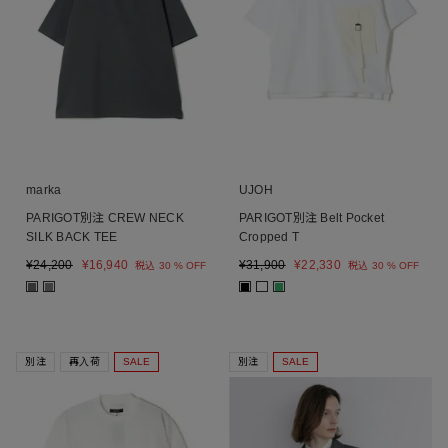
marka
UJOH
PARIGOT別注 CREW NECK
PARIGOT別注 Belt Pocket
SILK BACK TEE
Cropped T
¥
24,200
¥
16,940
¥
31,900
¥
22,330
税込
30 % OFF
税込
30 % OFF
■
■
■
■
別注
再入荷
SALE
別注
SALE