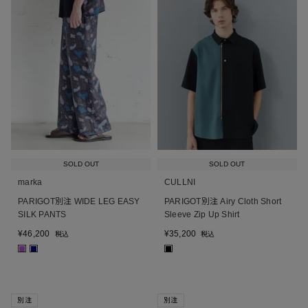
SOLD OUT
SOLD OUT
marka
CULLNI
PARIGOT別注 WIDE LEG EASY
PARIGOT別注 Airy Cloth Short
SILK PANTS
Sleeve Zip Up Shirt
¥
46,200
¥
35,200
税込
税込
■
■
■
別注
別注