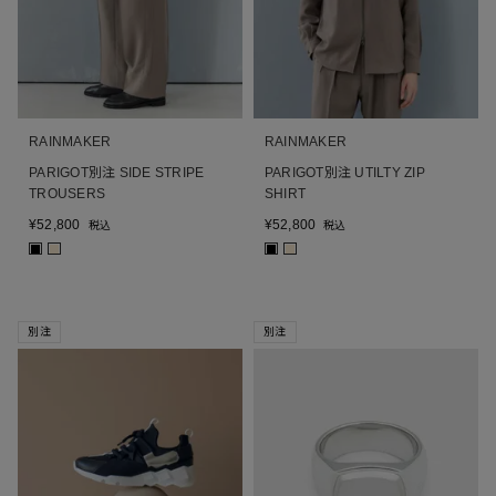
RAINMAKER
RAINMAKER
PARIGOT別注 SIDE STRIPE
PARIGOT別注 UTILTY ZIP
TROUSERS
SHIRT
¥
52,800
¥
52,800
税込
税込
■
■
■
■
別注
別注