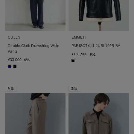
CULLNI
EMMETI
Double Cloth Drawstring Wide
PARIGOT別注 JURI 190RIBA
Pants
¥
181,500
税込
¥
33,000
税込
■
■
■
別注
別注