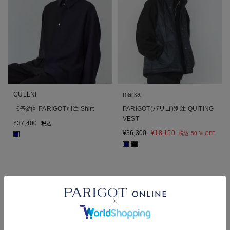
CULLNI
marka
《予約》PARIGOT別注 Shirt
PARIGOT(パリゴ)別注 QUITING
VEST
¥
37,400
税込
¥
36,300
¥
18,150
税込
50 % OFF
■
■
■
別注
SALE
別注
再入荷
SALE