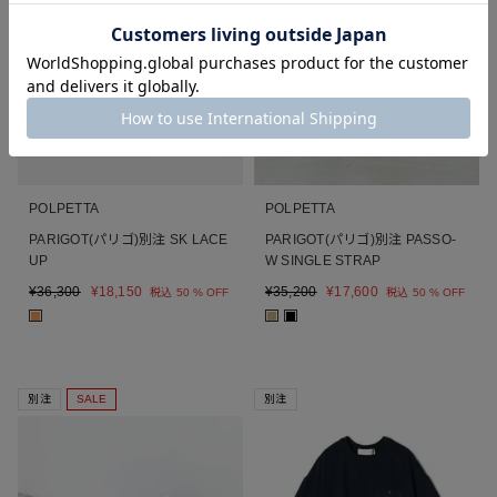
POLPETTA
POLPETTA
PARIGOT(パリゴ)別注 SK LACE
PARIGOT(パリゴ)別注 PASSO-
UP
W SINGLE STRAP
¥
36,300
¥
18,150
¥
35,200
¥
17,600
税込
50 % OFF
税込
50 % OFF
■
■
■
別注
SALE
別注