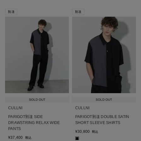
別注
別注
SOLD OUT
SOLD OUT
CULLNI
CULLNI
PARIGOT別注 SIDE
PARIGOT別注 DOUBLE SATIN
DRAWSTRING RELAX WIDE
SHORT SLEEVE SHIRTS
PANTS
¥
30,800
税込
¥
37,400
税込
■