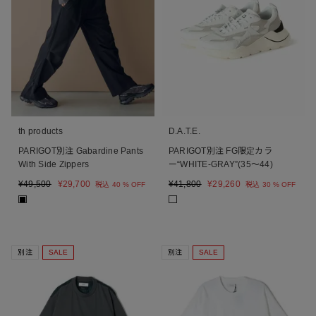
th products
D.A.T.E.
PARIGOT別注 Gabardine Pants
PARIGOT別注 FG限定カラ
With Side Zippers
ー“WHITE-GRAY”(35～44)
¥
49,500
¥
29,700
¥
41,800
¥
29,260
税込
40 % OFF
税込
30 % OFF
■
別注
SALE
別注
SALE