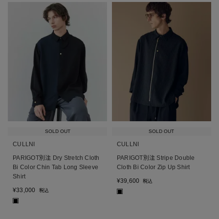
SOLD OUT
SOLD OUT
CULLNI
CULLNI
PARIGOT別注 Dry Stretch Cloth
PARIGOT別注 Stripe Double
Bi Color Chin Tab Long Sleeve
Cloth Bi Color Zip Up Shirt
Shirt
¥
39,600
税込
¥
33,000
税込
■
■