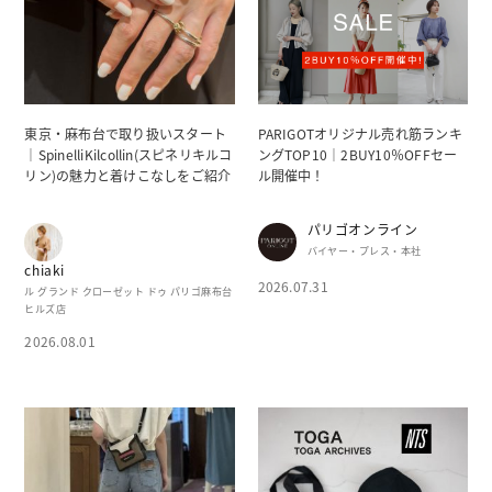
東京・麻布台で取り扱いスタート
PARIGOTオリジナル売れ筋ランキ
｜SpinelliKilcollin(スピネリキルコ
ングTOP10｜2BUY10％OFFセー
リン)の魅力と着けこなしをご紹介
ル開催中！
パリゴオンライン
バイヤー・プレス・本社
chiaki
2026.07.31
ル グランド クローゼット ドゥ パリゴ麻布台
ヒルズ店
2026.08.01