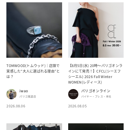
TOMWOOD(トムウッド)｜店頭で
【8月5日(水) 20時～パリゴオンラ
実感した“大人に選ばれる理由”と
インにて発売！】CFCL(シーエフ
は？
シーエル) 2026 Fall Winter
WOMEN(レディース)
iwao
パリゴオンライン
パリゴ尾道店
バイヤー・プレス・本社
2026.08.06
2026.08.05