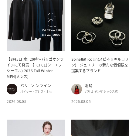
【8月5日(水) 20時～パリゴオンラ
SpinelliKilcollin(スピネリキルコリ
インにて発売！】CFCL(シーエフ
ン)｜ジュエリーの新たな価値観を
シーエル) 2026 Fall Winter
提案するブランド
MEN(メンズ)
パリゴオンライン
羽鳥
バイヤー・プレス・本社
パリゴ ギンザ シックス店
2026.08.05
2026.08.05