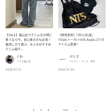
【SALE】福山店でデニムをお得に
《発売告知》7月31日(金)
買うなら今。初心者の方も必見！
TOGA(トーガ)×NTS Radioコラボ
着回し力で選ぶ、大人のおすすめ
アイテム登場！
デニム紹介。
くわ
パリゴ
パリゴ福山店
バイヤー・プレス・本社
2026.07.31
2026.07.30
1
2
3
…
117
>