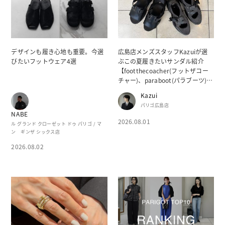
デザインも履き心地も重要。今選
広島店メンズスタッフKazuiが選
びたいフットウェア4選
ぶこの夏履きたいサンダル紹介
【footthecoacher(フットザコー
チャー)、paraboot(パラブーツ)、
OAO(オーエーオー)】
Kazui
パリゴ広島店
NABE
2026.08.01
ル グランド クローゼット ドゥ パリゴ / マ
ン ギンザ シックス店
2026.08.02