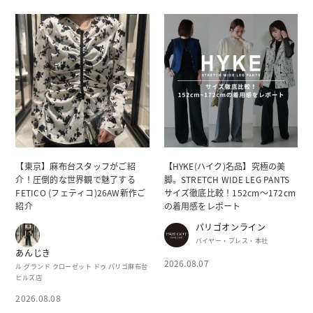
【東京】麻布台スタッフがご紹
【HYKE(ハイク)名品】究極の美
介！圧倒的な世界観で魅了する
脚。STRETCH WIDE LEG PANTS
FETICO (フェティコ)26AW新作ご
サイズ徹底比較！152cm〜172cm
紹介
の着用感をレポート
パリゴオンライン
バイヤー・プレス・本社
あんじき
2026.08.07
ル グランド クローゼット ドゥ パリゴ麻布台
ヒルズ店
2026.08.08