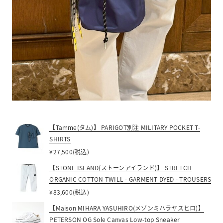
【Tamme(タム)】 PARIGOT別注 MILITARY POCKET T-
SHIRTS
¥27,500(税込)
【STONE ISLAND(ストーンアイランド)】 STRETCH
ORGANIC COTTON TWILL - GARMENT DYED - TROUSERS
¥83,600(税込)
【Maison MIHARA YASUHIRO(メゾンミハラヤスヒロ)】
PETERSON OG Sole Canvas Low-top Sneaker