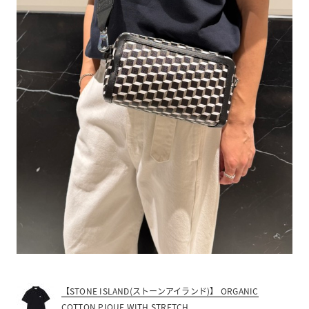
【STONE ISLAND(ストーンアイランド)】 ORGANIC
COTTON PIQUE WITH STRETCH