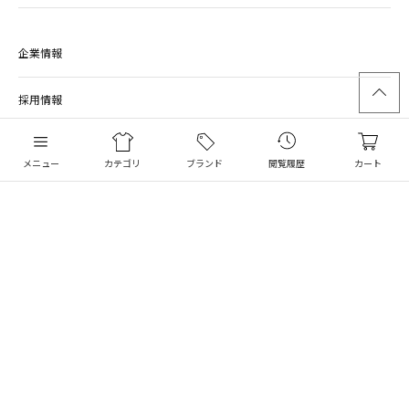
企業情報
採用情報
プレス情報
メニュー
カテゴリ
ブランド
閲覧履歴
カート
PARIGOT OFFICIAL SITE
パリゴ 公式サイト
ACCES CORPORATE SITE
アクセ コーポレートサイト
ACCES RECRUITE SITE
パリゴ 採用サイト