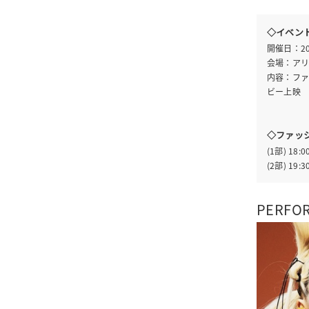
◇イベン
開催日：202
会場：ア
内容：ファ
ビー上映
◇ファッ
(1部) 18:
(2部) 19:
PERFO