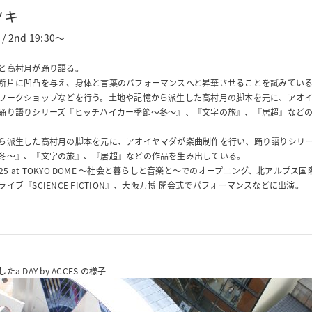
ツキ
 / 2nd 19:30～
と高村月が踊り語る。
断片に凹凸を与え、身体と言葉のパフォーマンスへと昇華させることを試みてい
ワークショップなどを行う。土地や記憶から派生した高村月の脚本を元に、アオ
踊り語りシリーズ『ヒッチハイカー季節～冬～』、『文字の旅』、『居超』など
ら派生した高村月の脚本を元に、アオイヤマダが楽曲制作を行い、踊り語りシリ
冬～』、『文字の旅』、『居超』などの作品を生み出している。
fes ’25 at TOKYO DOME ～社会と暮らしと音楽と～でのオープニング、北アルプ
イブ『SCIENCE FICTION』、大阪万博 閉会式でパフォーマンスなどに出演。
a DAY by ACCES の様子