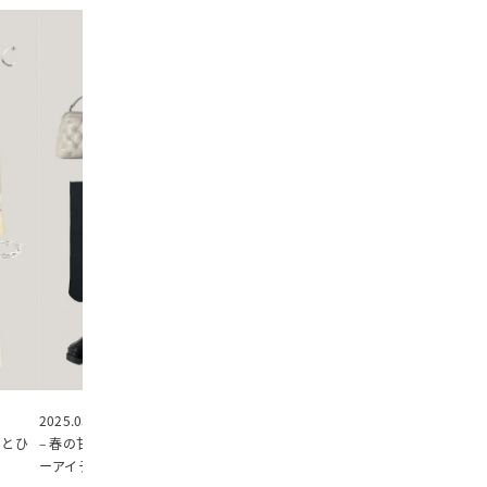
2025.03.14
2025.03.07
白とひ
– 春の甘めワンピはブラックで、春色の小物やシア
– デザインデニムで洗
ーアイテムを合わせて軽やかさを。 –
–