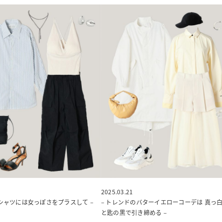
2025.03.21
プシャツには女っぽさをプラスして –
– トレンドのバターイエローコーデは 真っ
と匙の黒で引き締める –