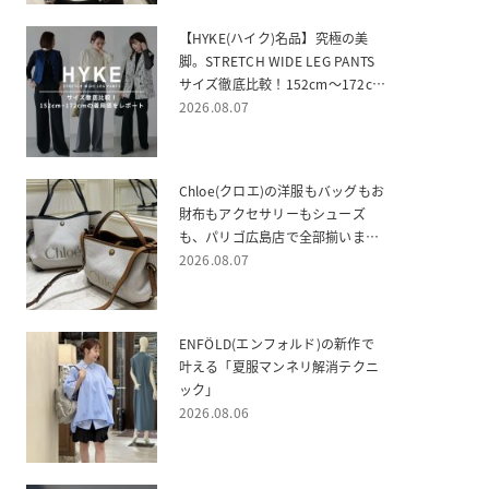
【HYKE(ハイク)名品】究極の美
脚。STRETCH WIDE LEG PANTS
サイズ徹底比較！152cm〜172cm
の着用感をレポート
2026.08.07
Chloe(クロエ)の洋服もバッグもお
財布もアクセサリーもシューズ
も、パリゴ広島店で全部揃いま
す！
2026.08.07
ENFÖLD(エンフォルド)の新作で
叶える「夏服マンネリ解消テクニ
ック」
2026.08.06