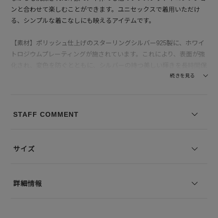
ンと合わせて楽しむことができます。ユニセックスで着用いただけ
る、シンプルな着こなしにも映えるアイテムです。
【素材】ポリッシュ仕上げのスターリングシルバー925製に、ホワイ
トロジウムプレーティングが施されています。これにより、表面が強
化され、変色を防ぐとともに、シルバーの持つ美しい輝きを長時間保
ちます。触れたときの滑らかな質感と、落ち着いた輝きが特徴で、日
続きを見る
常使いにも特別なシーンにも活躍するアイテムです。ユニセックスで
着用いただける、シンプルな着こなしにも映えるアイテムです。
STAFF COMMENT
【付属】TOMWOOD専用の保存BOXが付属します。
※仕様変更の移行期間中のため新旧いずれかの保存BOXでのお届け
となりますので、あらかじめご了承ください。
サイズ
※コーディネートアイテムは別売りとなります。 ※写真は実際のカ
ラーと若干相違する場合がございます。あらかじめご了承ください。
詳細情報
※サイズ表記は弊社規定によるものを表示しております。