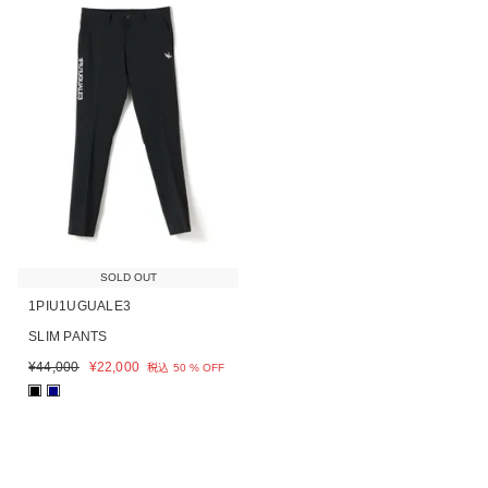
SOLD OUT
1PIU1UGUALE3
SLIM PANTS
¥
44,000
¥
22,000
税込
50 % OFF
■
■