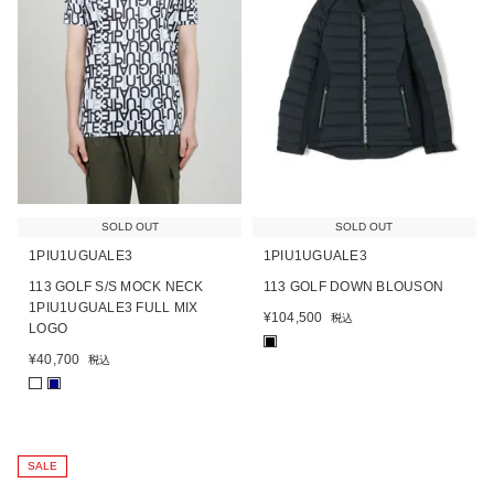
SOLD OUT
SOLD OUT
1PIU1UGUALE3
1PIU1UGUALE3
113 GOLF S/S MOCK NECK
113 GOLF DOWN BLOUSON
1PIU1UGUALE3 FULL MIX
¥
104,500
税込
LOGO
■
¥
40,700
税込
■
SALE