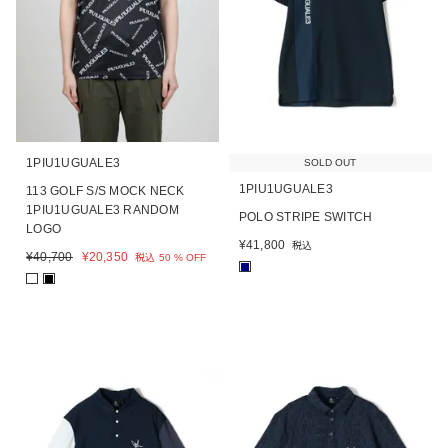
1PIU1UGUALE3
SOLD OUT
1PIU1UGUALE3
113 GOLF S/S MOCK NECK
1PIU1UGUALE3 RANDOM
POLO STRIPE SWITCH
LOGO
¥
41,800
税込
¥
40,700
¥
20,350
税込
50 % OFF
■
■