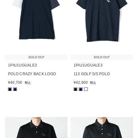
SOLD OUT
SOLD OUT
1PIU1UGUALE3
1PIU1UGUALE3
POLO CRAZY BACK LOGO
113 GOLF S/S POLO
¥
40,700
¥
42,900
税込
税込
■
■
■
■