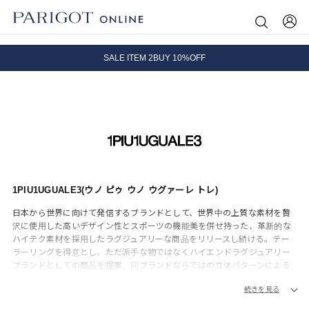
8.5 wedに会員プログラムが生まれ変わります！
SALE ITEM 2BUY 10%OFF
全国送料無料｜全品正規取扱
8.5 wedに会員プログラムが生まれ変わります！
1PIU1UGUALE3(ウノ ピゥ ウノ ウグァーレ トレ)
日本から世界に向けて発信するブランドとして、世界中の上質な素材を贅
沢に使用した高いデザイン性とスポーツの機能美を併せ持った、革新的な
ハイテク素材を採用したラグジュアリーな商品をリリースし続ける。テー
ラーリングを得意とし、ただ派手な物ではなくハイエンドラグジュアリー
ブランドとしての商品を提案。同ブランドならではの立体パターンによる
洗練された高いデザイン性と最高のフィッティングを兼ね備え、上質を知
続きを見る
る全てのプレイヤーに高揚感と優越感をもたらす。