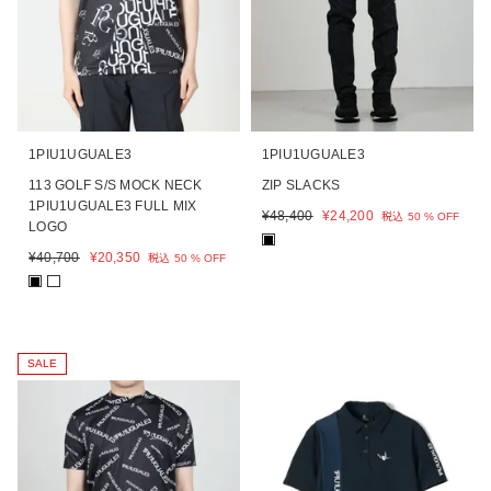
1PIU1UGUALE3
1PIU1UGUALE3
113 GOLF S/S MOCK NECK
ZIP SLACKS
1PIU1UGUALE3 FULL MIX
¥
48,400
¥
24,200
税込
50 % OFF
LOGO
■
¥
40,700
¥
20,350
税込
50 % OFF
■
SALE