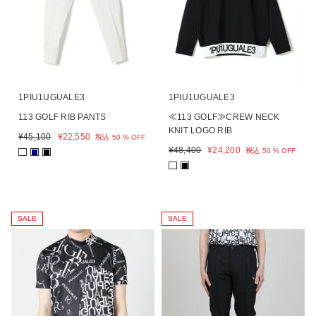
1PIU1UGUALE3
1PIU1UGUALE3
113 GOLF RIB PANTS
≪113 GOLF≫CREW NECK
KNIT LOGO RIB
¥
45,100
¥
22,550
税込
50 % OFF
¥
48,400
¥
24,200
税込
50 % OFF
■
■
■
SALE
SALE