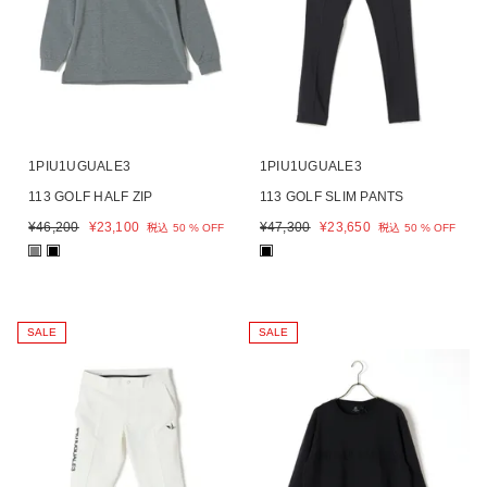
1PIU1UGUALE3
1PIU1UGUALE3
113 GOLF HALF ZIP
113 GOLF SLIM PANTS
¥
46,200
¥
23,100
¥
47,300
¥
23,650
税込
50 % OFF
税込
50 % OFF
■
■
■
SALE
SALE