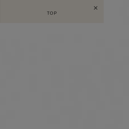
×
TOP
EVENT ARCHIVE
100TH MOVIE
HISTORY
SHOP CONCEPT
JAPAN DENIM
EXCLUSIVE ITEM
ANNIVERSARY BOOK