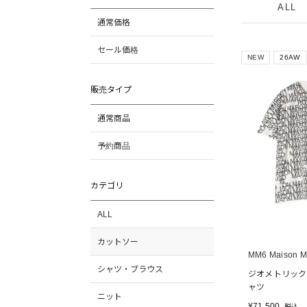
ALL
通常価格
セール価格
NEW
26AW
販売タイプ
通常商品
予約商品
カテゴリ
ALL
カットソー
MM6 Maison Ma
シャツ・ブラウス
ジオメトリック
ャツ
ニット
¥
71,500
税込