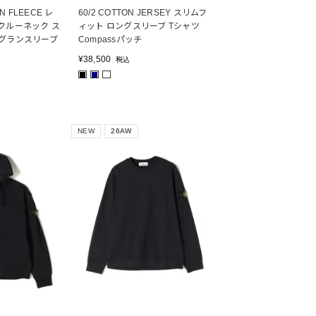
N FLEECE レ
60/2 COTTON JERSEY スリムフ
クルーネック ス
ィット ロングスリーブ Tシャツ
ラグランスリーブ
Compassパッチ
¥
38,500
税込
■
■
NEW
26AW