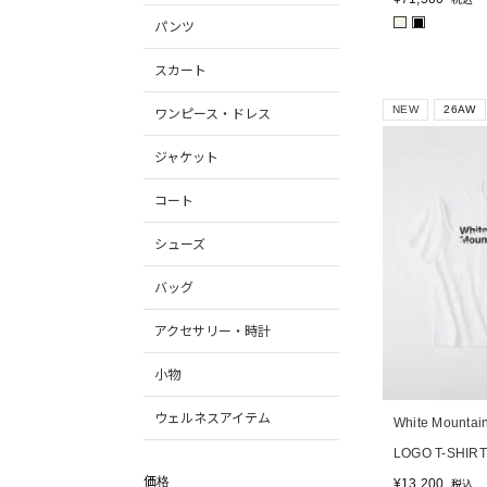
■
■
パンツ
スカート
NEW
26AW
ワンピース・ドレス
ジャケット
コート
シューズ
バッグ
アクセサリー・時計
小物
ウェルネスアイテム
White Mountai
LOGO T-SHIRT
価格
¥
13,200
税込