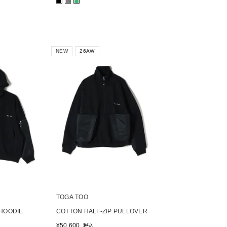
■
■
■
NEW
26AW
TOGA TOO
HOODIE
COTTON HALF-ZIP PULLOVER
¥
50,600
税込