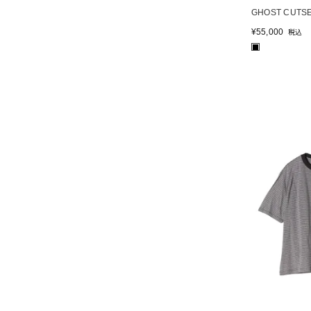
GHOST CUTS
¥
55,000
税込
■