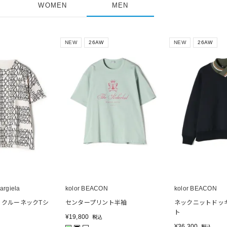
WOMEN
MEN
NEW
26AW
NEW
26AW
rgiela
kolor BEACON
kolor BEACON
 クルーネックTシ
センタープリント半袖
ネックニットドッ
ト
¥
19,800
税込
¥
36,300
税込