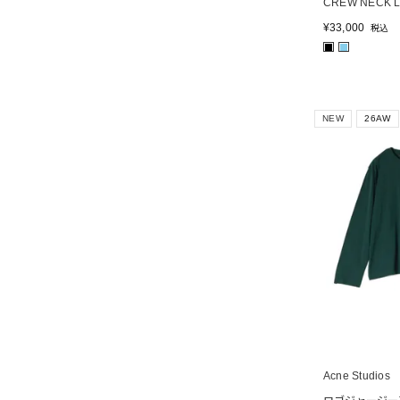
CREW NECK 
¥
33,000
税込
■
■
NEW
26AW
Acne Studios