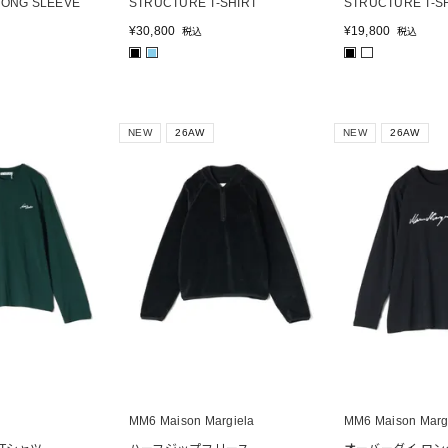
LONG SLEEVE
STRUCTURE T-SHIRT
STRUCTURE T-S
¥
30,800
¥
19,800
税込
税込
■
■
■
NEW
26AW
NEW
26AW
MM6 Maison Margiela
MM6 Maison Marg