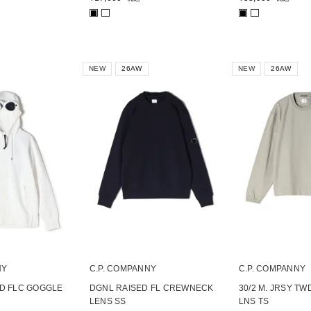
■
■
NEW
26AW
NEW
26AW
NY
C.P. COMPANNY
C.P. COMPANNY
D FLC GOGGLE
DGNL RAISED FL CREWNECK
30/2 M. JRSY TW
LENS SS
LNS TS