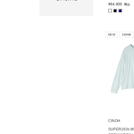
¥
64,900
税込
■
■
NEW
26AW
CINOH
SUPER160s W