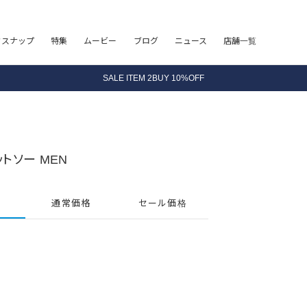
8.5 wedに会員プログラムが生まれ変わります！
フスナップ
特集
ムービー
ブログ
ニュース
店舗一覧
SALE ITEM 2BUY 10%OFF
全国送料無料｜全品正規取扱
8.5 wedに会員プログラムが生まれ変わります！
トソー MEN
通常価格
セール価格