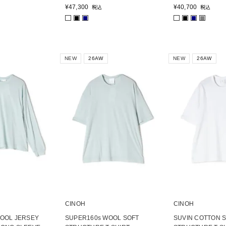
¥
47,300
¥
40,700
税込
税込
■
■
■
■
■
NEW
26AW
NEW
26AW
CINOH
CINOH
OOL JERSEY
SUPER160s WOOL SOFT
SUVIN COTTON 