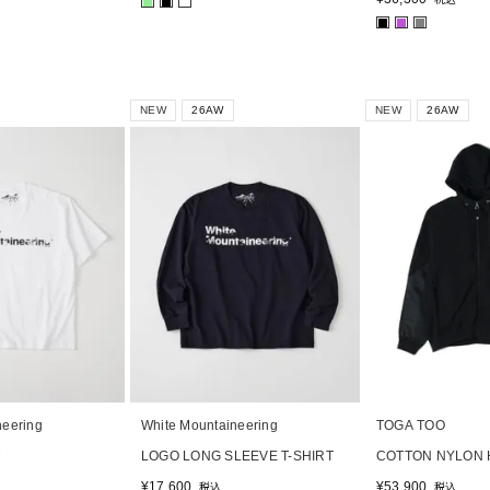
■
■
■
■
■
NEW
26AW
NEW
26AW
neering
White Mountaineering
TOGA TOO
LOGO LONG SLEEVE T-SHIRT
COTTON NYLON 
¥
17,600
¥
53,900
税込
税込