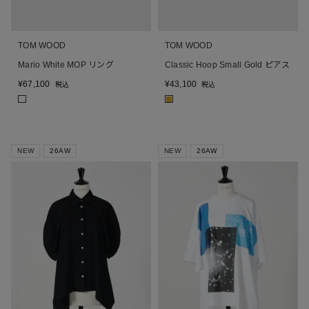
TOM WOOD
TOM WOOD
Mario White MOP リング
Classic Hoop Small Gold ピアス
¥
67,100
¥
43,100
税込
税込
■
NEW
26AW
NEW
26AW