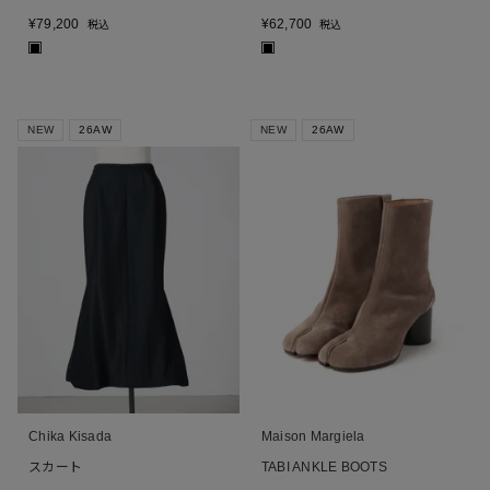
¥
79,200
¥
62,700
税込
税込
■
■
NEW
26AW
NEW
26AW
Chika Kisada
Maison Margiela
スカート
TABI ANKLE BOOTS