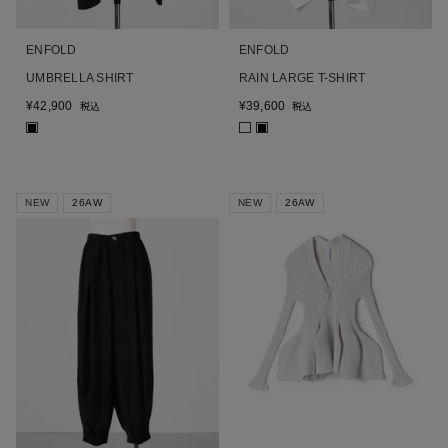
ENFOLD
ENFOLD
UMBRELLA SHIRT
RAIN LARGE T-SHIRT
¥
42,900
¥
39,600
税込
税込
■
■
NEW
26AW
NEW
26AW