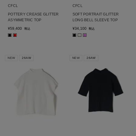
CFCL
CFCL
POTTERY CREASE GLITTER
SOFT PORTRAIT GLITTER
ASYMMETRIC TOP
LONG BELL SLEEVE TOP
¥
59,400
¥
34,100
税込
税込
■
■
■
■
■
NEW
26AW
NEW
26AW