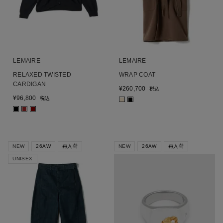
LEMAIRE
LEMAIRE
RELAXED TWISTED
WRAP COAT
CARDIGAN
¥
260,700
税込
¥
96,800
税込
■
■
■
■
■
NEW
26AW
再入荷
NEW
26AW
再入荷
UNISEX