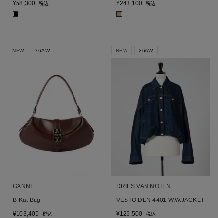
¥
58,300
¥
243,100
税込
税込
■
■
NEW
26AW
NEW
26AW
GANNI
DRIES VAN NOTEN
B-Kat Bag
VESTO DEN 4401 W.W.JACKET
¥
103,400
¥
126,500
税込
税込