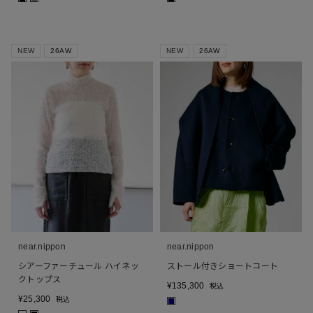
NEW
26AW
NEW
26AW
near.nippon
near.nippon
シアーファーチュール ハイネッ
ストール付きショートコート
クトップス
¥
135,300
税込
¥
25,300
税込
■