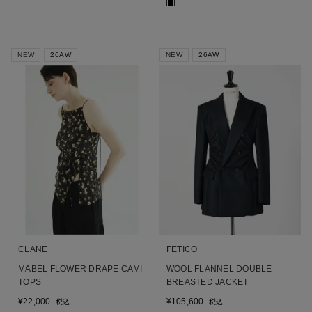
■
NEW
26AW
NEW
26AW
CLANE
FETICO
MABEL FLOWER DRAPE CAMI
WOOL FLANNEL DOUBLE
TOPS
BREASTED JACKET
¥
22,000
¥
105,600
税込
税込