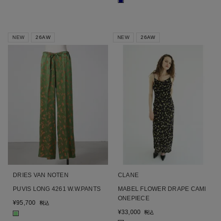
■
NEW
26AW
NEW
26AW
DRIES VAN NOTEN
CLANE
PUVIS LONG 4261 W.W.PANTS
MABEL FLOWER DRAPE CAMI
ONEPIECE
¥
95,700
税込
¥
33,000
税込
■