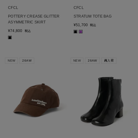
CFCL
CFCL
POTTERY CREASE GLITTER
STRATUM TOTE BAG
ASYMMETRIC SKIRT
¥
51,700
税込
¥
74,800
税込
■
■
■
NEW
26AW
NEW
26AW
再入荷