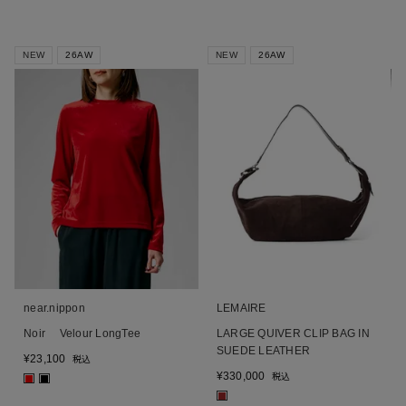
NEW
26AW
NEW
26AW
near.nippon
LEMAIRE
Noir Velour LongTee
LARGE QUIVER CLIP BAG IN
SUEDE LEATHER
¥
23,100
税込
¥
330,000
税込
■
■
■