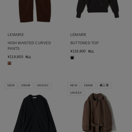
LEMAIRE
LEMAIRE
HIGH WAISTED CURVED
BUTTONED TOP
PANTS
¥
118,800
税込
¥
118,800
税込
■
■
NEW
26AW
UNISEX
NEW
26AW
再入荷
UNISEX