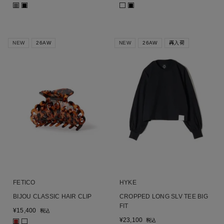
■
■
■
NEW
26AW
NEW
26AW
再入荷
FETICO
HYKE
BIJOU CLASSIC HAIR CLIP
CROPPED LONG SLV TEE BIG
FIT
¥
15,400
税込
¥
23,100
税込
■