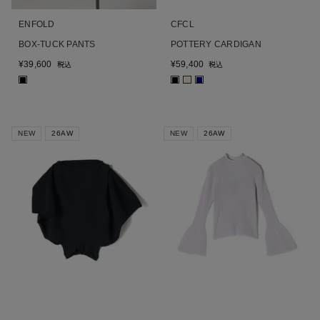
ENFOLD
CFCL
BOX-TUCK PANTS
POTTERY CARDIGAN
¥
39,600
¥
59,400
税込
税込
■
■
■
■
NEW
26AW
NEW
26AW