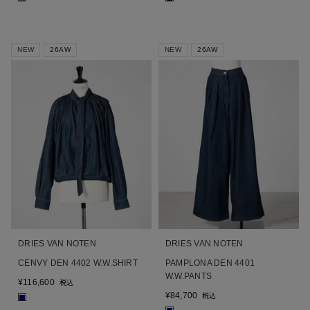
NEW
26AW
NEW
26AW
DRIES VAN NOTEN
DRIES VAN NOTEN
CENVY DEN 4402 W.W.SHIRT
PAMPLONA DEN 4401
W.W.PANTS
¥
116,600
税込
¥
84,700
税込
■