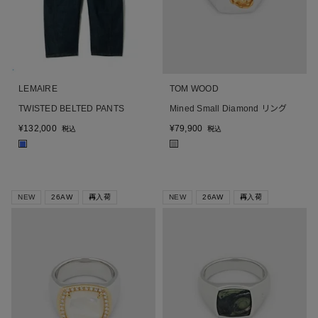
LEMAIRE
TOM WOOD
TWISTED BELTED PANTS
Mined Small Diamond リング
¥
132,000
¥
79,900
税込
税込
■
■
NEW
26AW
再入荷
NEW
26AW
再入荷