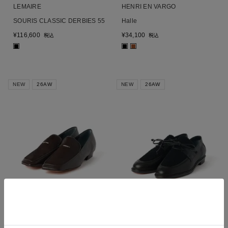
LEMAIRE
HENRI EN VARGO
SOURIS CLASSIC DERBIES 55
Halle
¥
116,600
¥
34,100
税込
税込
■
■
■
NEW
26AW
NEW
26AW
HENRI EN VARGO
HENRI EN VARGO