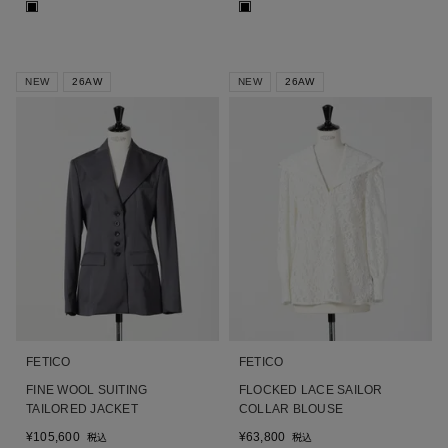
■
■
NEW
26AW
NEW
26AW
FETICO
FETICO
FINE WOOL SUITING
FLOCKED LACE SAILOR
TAILORED JACKET
COLLAR BLOUSE
¥
105,600
¥
63,800
税込
税込