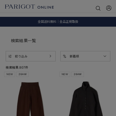
SALE ITEM 2BUY 10%OFF
全国送料無料｜全品正規取扱
8.5 wedに会員プログラムが生まれ変わります！
検索結果一覧
絞り込み
新着順
検索結果:
807
件
NEW
26AW
NEW
26AW