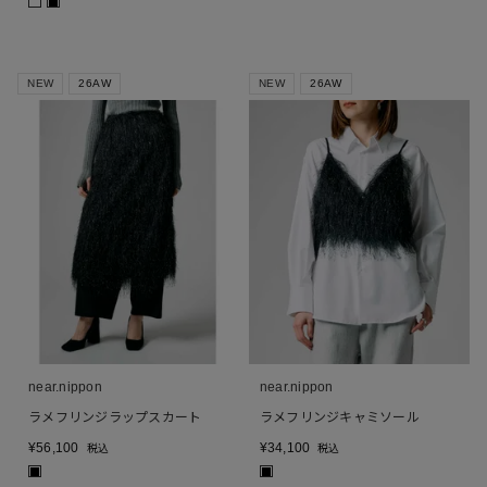
■
NEW
26AW
NEW
26AW
near.nippon
near.nippon
ラメフリンジラップスカート
ラメフリンジキャミソール
¥
56,100
¥
34,100
税込
税込
■
■