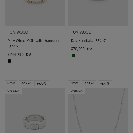
TOM WOOD
TOM WOOD
May White MOP with Diamonds
Kay Kambaba リング
リング
¥
70,290
税込
¥
246,290
税込
■
■
NEW
26AW
再入荷
NEW
26AW
再入荷
UNISEX
UNISEX