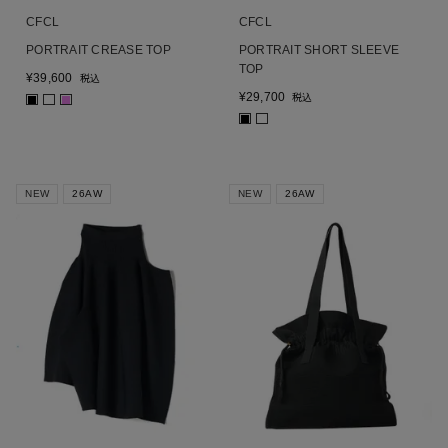
CFCL
CFCL
PORTRAIT CREASE TOP
PORTRAIT SHORT SLEEVE
TOP
¥
39,600
税込
¥
29,700
税込
■
■
■
NEW
26AW
NEW
26AW