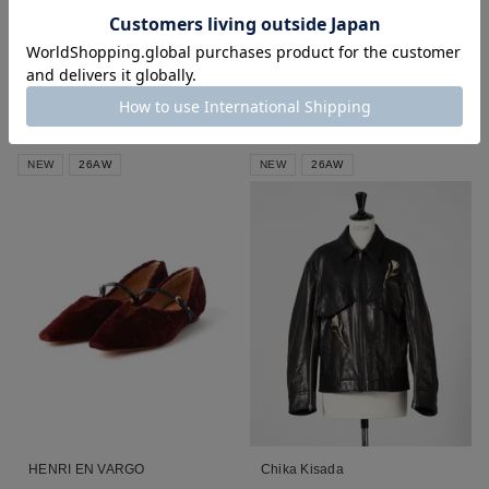
Liv
Alison
¥
35,200
¥
39,600
税込
税込
■
■
■
NEW
26AW
NEW
26AW
HENRI EN VARGO
Chika Kisada