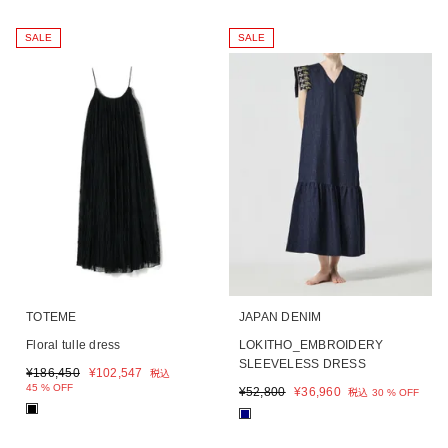
SALE
SALE
TOTEME
JAPAN DENIM
Floral tulle dress
LOKITHO_EMBROIDERY
SLEEVELESS DRESS
¥
186,450
¥
102,547
税込
45 % OFF
¥
52,800
¥
36,960
税込
30 % OFF
■
■