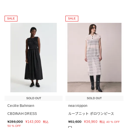
SALE
SALE
SOLD OUT
SOLD OUT
Cecilie Bahnsen
near.nippon
CBDINAH DRESS
ループニット ポロワンピース
¥
286,000
¥
143,000
¥
61,600
¥
36,960
税込
税込
40 % OFF
50 % OFF