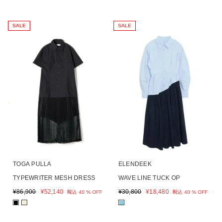
SALE
SALE
TOGA PULLA
ELENDEEK
TYPEWRITER MESH DRESS
WAVE LINE TUCK OP
¥
86,900
¥
52,140
¥
30,800
¥
18,480
税込
40 % OFF
税込
40 % OFF
■
■
■