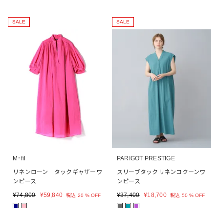
SALE
SALE
M･fil
PARIGOT PRESTIGE
リネンローン タックギャザーワ
スリーブタックリネンコクーンワ
ンピース
ンピース
¥
74,800
¥
59,840
¥
37,400
¥
18,700
税込
20 % OFF
税込
50 % OFF
■
■
■
■
■