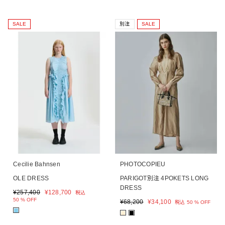
SALE
別注
SALE
Cecilie Bahnsen
PHOTOCOPIEU
OLE DRESS
PARIGOT別注 4POKETS LONG
DRESS
¥
257,400
¥
128,700
税込
50 % OFF
¥
68,200
¥
34,100
税込
50 % OFF
■
■
■