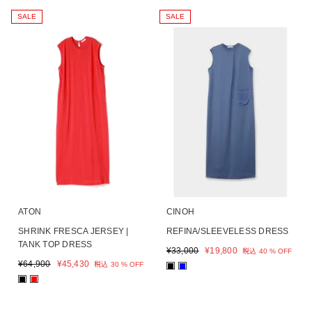
SALE
SALE
ATON
CINOH
SHRINK FRESCA JERSEY |
REFINA/SLEEVELESS DRESS
TANK TOP DRESS
¥
33,000
¥
19,800
税込
40 % OFF
¥
64,900
¥
45,430
税込
30 % OFF
■
■
■
■