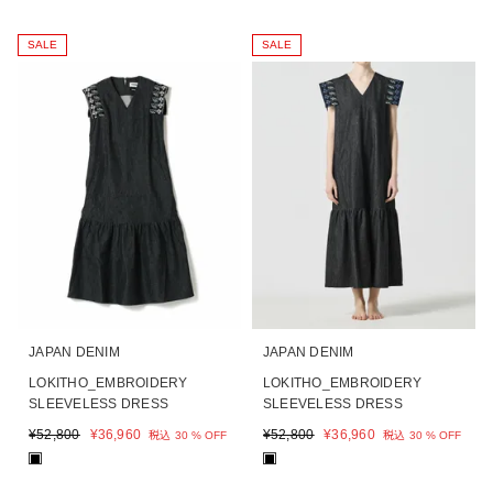
SALE
SALE
JAPAN DENIM
JAPAN DENIM
LOKITHO_EMBROIDERY
LOKITHO_EMBROIDERY
SLEEVELESS DRESS
SLEEVELESS DRESS
¥
52,800
¥
36,960
¥
52,800
¥
36,960
税込
30 % OFF
税込
30 % OFF
■
■