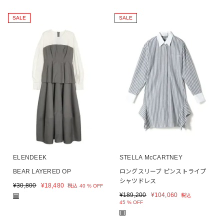
SALE
SALE
ELENDEEK
STELLA McCARTNEY
BEAR LAYERED OP
ロングスリーブ ピンストライプ
シャツドレス
¥
30,800
¥
18,480
税込
40 % OFF
¥
189,200
¥
104,060
税込
■
45 % OFF
■