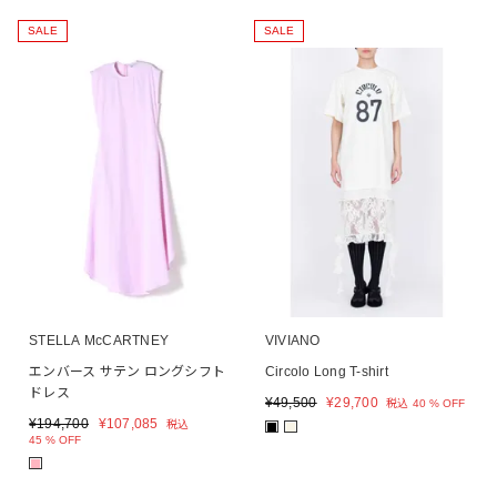
SALE
SALE
STELLA McCARTNEY
VIVIANO
エンバース サテン ロングシフト
Circolo Long T-shirt
ドレス
¥
49,500
¥
29,700
税込
40 % OFF
¥
194,700
¥
107,085
税込
■
■
45 % OFF
■