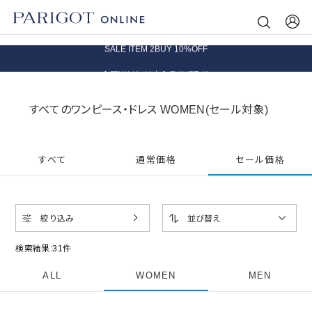
8.5 wedに会員プログラムが生まれ変わります！
SALE ITEM 2BUY 10%OFF
全国送料無料｜全品正規取扱
8.5 wedに会員プログラムが生まれ変わります！
すべてのワンピース・ドレス WOMEN(セール対象)
すべて
通常価格
セール価格
絞り込み
並び替え
検索結果:
31
件
ALL
WOMEN
MEN