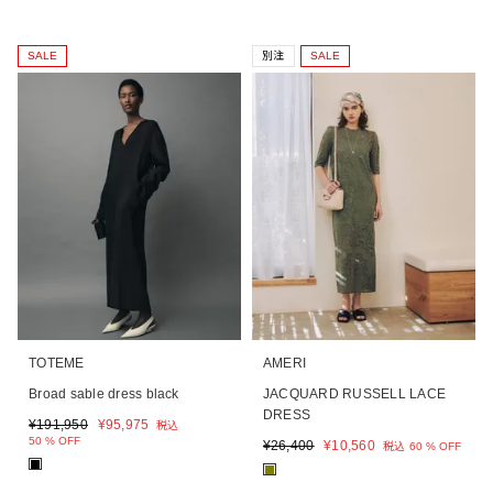
SALE
別注
SALE
TOTEME
AMERI
Broad sable dress black
JACQUARD RUSSELL LACE
DRESS
¥
191,950
¥
95,975
税込
50 % OFF
¥
26,400
¥
10,560
税込
60 % OFF
■
■