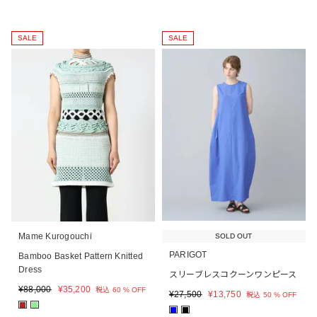
SALE
SALE
Mame Kurogouchi
SOLD OUT
PARIGOT
Bamboo Basket Pattern Knitted
Dress
スリーブレスコクーンワンピース
¥
88,000
¥
35,200
税込
60 % OFF
¥
27,500
¥
13,750
税込
50 % OFF
■
■
■
■