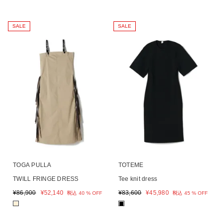
SALE
SALE
TOGA PULLA
TOTEME
TWILL FRINGE DRESS
Tee knit dress
¥
86,900
¥
52,140
¥
83,600
¥
45,980
税込
40 % OFF
税込
45 % OFF
■
■