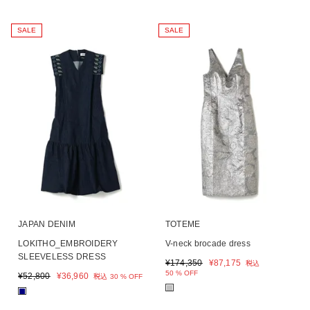
SALE
SALE
JAPAN DENIM
TOTEME
LOKITHO_EMBROIDERY
V-neck brocade dress
SLEEVELESS DRESS
¥
174,350
¥
87,175
税込
50 % OFF
¥
52,800
¥
36,960
税込
30 % OFF
■
■