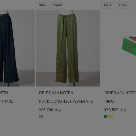
NEW
26AW
NEW
26AW
OTEN
DRIES VAN NOTEN
DRIES VAN NOT
N 4401
PUVIS LONG 4261 W.W.PANTS
RING
¥
95,700
¥
60,500
税込
税込
■
■
■