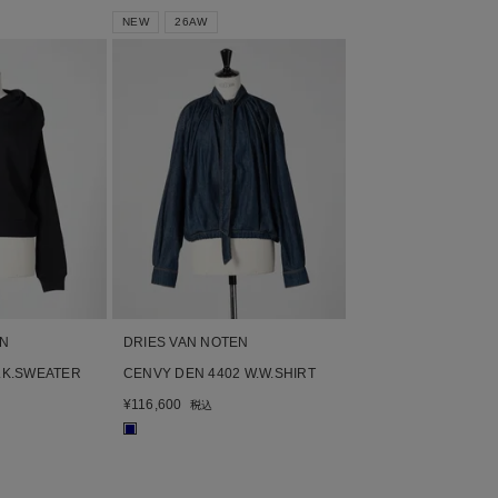
NEW
26AW
EN
DRIES VAN NOTEN
.K.SWEATER
CENVY DEN 4402 W.W.SHIRT
¥
116,600
税込
■