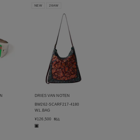
NEW
26AW
EN
DRIES VAN NOTEN
BW262-SCARF217-4180
W.L.BAG
¥
126,500
税込
■