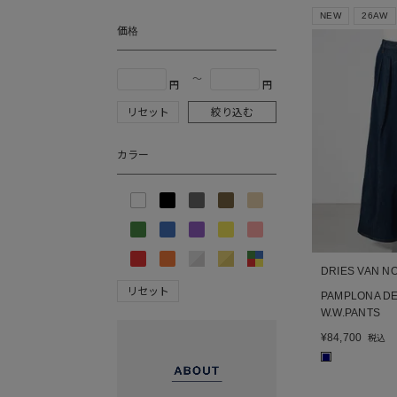
NEW
26AW
価格
〜
円
円
リセット
絞り込む
カラー
DRIES VAN N
リセット
PAMPLONA DE
W.W.PANTS
¥
84,700
税込
■