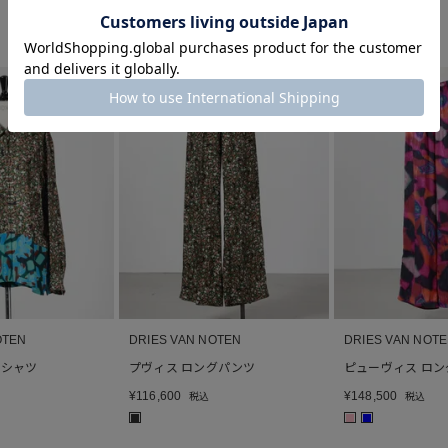
NEW
26AW
NEW
26AW
OTEN
DRIES VAN NOTEN
DRIES VAN NOT
 シャツ
プヴィス ロングパンツ
ピューヴィス ロ
¥
116,600
¥
148,500
税込
税込
■
■
■