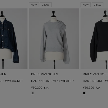
NEW
26AW
NEW
26AW
OTEN
DRIES VAN NOTEN
DRIES VAN NOT
401 W.W.JACKET
HADRINE 4610 W.K.SWEATER
HADRINE 4610 W
¥
80,300
¥
80,300
税込
税込
■
■