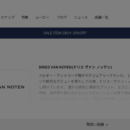
8.5 wedに会員プログラムが生まれ変わります！
フスナップ
特集
ムービー
ブログ
ニュース
店舗一覧
SALE ITEM 2BUY 10%OFF
全国送料無料｜全品正規取扱
8.5 wedに会員プログラムが生まれ変わります！
DRIES VAN NOTEN(ドリス ヴァン ノッテン)
ベルギー・アントワープ発のラグジュアリーブランド。 1
ンで鮮烈なデビューを果たして以降、ドリス・ヴァン・
し続けています。 豊かな色彩と緻密なプリント、エスニ
特徴。自然界や異文化からインスピレーションを得た柄
な佇まいを感じさせます。 また、手織りや刺繍といった
いもブランドの大きな魅力。過剰な装飾ではなく、静か
2025年からは新ディレクター、ジュリアン・クロスナ
遂げています。
取扱い店舗