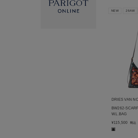
NEW
26AW
DRIES VAN N
BW262-SCARF
W.L.BAG
¥
115,500
税込
■