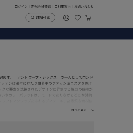
ログイン
新規会員登録
ご利用案内
お問い合わせ
詳細検索
986年、「アントワープ・シックス」の一人としてロンド
ノッテンは長年にわたり世界中のファッショニスタを魅了
ックな要素を洗練されたデザインに昇華する独自の感性が
使いやカラーパレットは、モードでありながらどこか詩的
クラフトマンシップあふれるディテール、高品質な素材使
に語りかけるような美しさが、長く愛される理由です。
続きを見る
ーが就任。ドリスの美学を受け継ぎながら、さらなる進化を