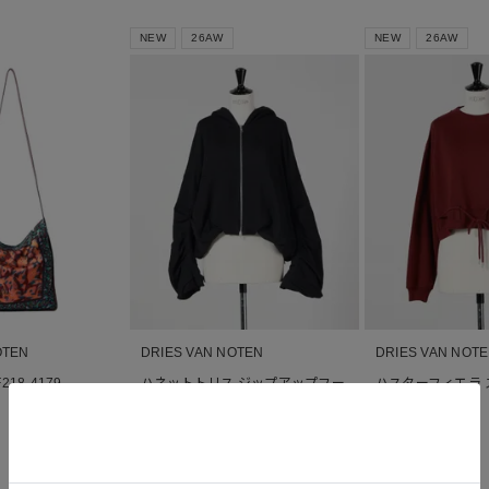
NEW
26AW
NEW
26AW
OTEN
DRIES VAN NOTEN
DRIES VAN NOT
218-4179
ハネットトリス ジップアップフー
ハスターフィエラ 
ディー
¥
78,100
税込
¥
134,200
税込
■
■