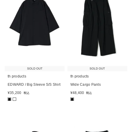
SOLD OUT
SOLD OUT
th products
th products
EDWARD / Big Sleeve S/S Shirt
Wide Cargo Pants
¥
35,200
¥
48,400
税込
税込
■
■