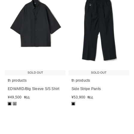
SOLD OUT
SOLD OUT
th products
th products
EDWARD/Big Sleeve S/S Shirt
Side Stripe Pants
¥
49,500
¥
53,900
税込
税込
■
■
■