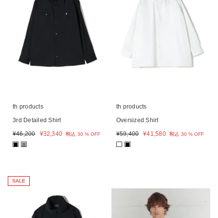
th products
th products
3rd Detailed Shirt
Oversized Shirt
¥
46,200
¥
32,340
¥
59,400
¥
41,580
税込
30 % OFF
税込
30 % OFF
■
■
■
SALE