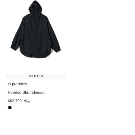
SOLD OUT
th products
Hooded Shirt Blouson
¥
62,700
税込
■