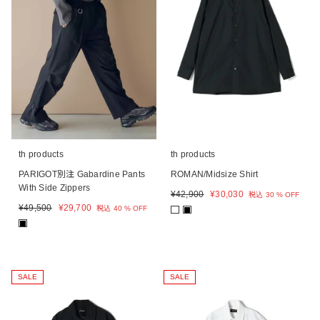
th products
th products
PARIGOT別注 Gabardine Pants
ROMAN/Midsize Shirt
With Side Zippers
¥
42,900
¥
30,030
税込
30 % OFF
¥
49,500
¥
29,700
税込
40 % OFF
■
■
SALE
SALE