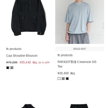
th products
SOLD OUT
th products
Cap Shoulder Blouson
PARIGOT別注 Crewneck S/S
¥
79,200
¥
55,440
税込
30 % OFF
Tee
■
■
¥
26,400
税込
■
■