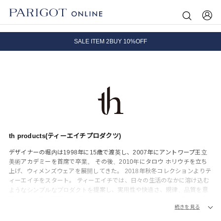
8.5 wedに会員プログラムが生まれ変わります！
SALE ITEM 2BUY 10%OFF
全国送料無料｜全品正規取扱
8.5 wedに会員プログラムが生まれ変わります！
th products(ティーエイチプロダクツ)
デザイナーの堀内は1998年に15歳で渡英し、2007年にアントワープ王立
美術アカデミーを首席で卒業。 その後、2010年にタロウ ホリウチを立ち
上げ、ウィメンズウェアを展開してきた。 2018年秋冬コレクションよりテ
ィーエイチをスタート。 ティーエイチでは、日々の生活のなかに溶け込む
ようなシンプルなプロダクトを提案し、実用性や快適さ、規律、品質を意
識したウェアを展開。 2021年春夏シーズンからはウィメンズブランド「タ
続きを見る
ロウ ホリウチ」を休止し、「ティーエイチ（th）」からメンズ ウィメン
ズアイテムを発表する。