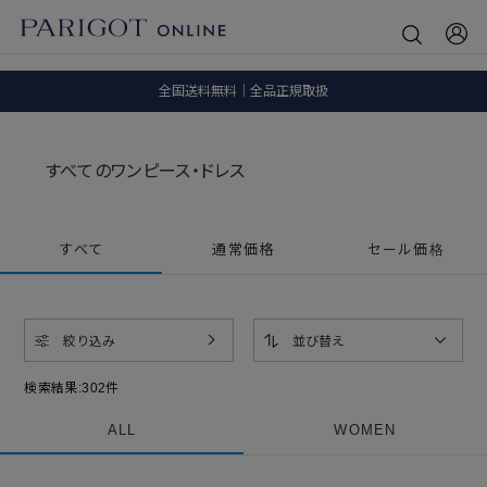
8.5 wedに会員プログラムが生まれ変わります！
SALE ITEM 2BUY 10%OFF
全国送料無料｜全品正規取扱
8.5 wedに会員プログラムが生まれ変わります！
すべてのワンピース・ドレス
すべて
通常価格
セール価格
絞り込み
並び替え
検索結果:
302
件
ALL
WOMEN