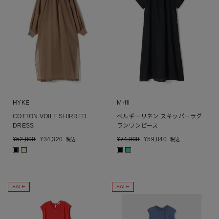
HYKE
M･fil
COTTON VOILE SHIRRED
ベルギーリネン スキッパーラグ
DRESS
ランワンピース
¥
52,800
¥
34,320
¥
74,800
¥
59,840
税込
税込
■
■
■
■
SALE
SALE