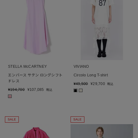
STELLA McCARTNEY
VIVIANO
エンバース サテン ロングシフト
Circolo Long T-shirt
ドレス
¥
49,500
¥
29,700
税込
¥
194,700
¥
107,085
税込
■
■
■
SALE
SALE