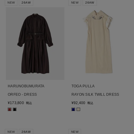
NEW
26AW
NEW
26AW
HARUNOBUMURATA
TOGA PULLA
ORFEO - DRESS
RAYON SILK TWILL DRESS
¥
173,800
¥
92,400
税込
税込
■
■
■
■
NEW
26AW
NEW