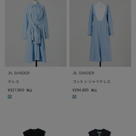
JIL SANDER
JIL SANDER
ドレス
コットン シャツドレス
¥
327,800
¥
294,800
税込
税込
■
■