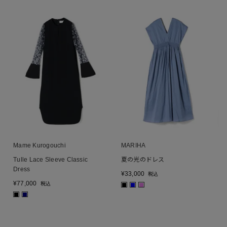
Mame Kurogouchi
MARIHA
Tulle Lace Sleeve Classic
夏の光のドレス
Dress
¥
33,000
税込
¥
77,000
税込
■
■
■
■
■