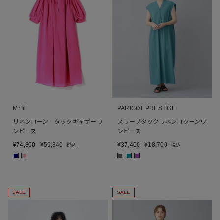
M･fil
PARIGOT PRESTIGE
リネンローン タックギャザーワ
スリーブタックリネンコクーンワ
ンピース
ンピース
¥
74,800
¥
59,840
¥
37,400
¥
18,700
税込
税込
■
■
■
■
■
SALE
SALE