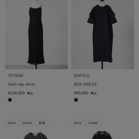
TOTEME
ENFOLD
Satin slip dress
BOX DRESS
¥
156,200
¥
50,600
税込
税込
■
■
NEW
26AW
別注
NEW
26AW