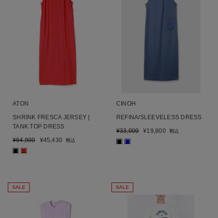
ATON
CINOH
SHRINK FRESCA JERSEY |
REFINA/SLEEVELESS DRESS
TANK TOP DRESS
¥
33,000
¥
19,800
税込
¥
64,900
¥
45,430
税込
■
■
■
■
SALE
SALE