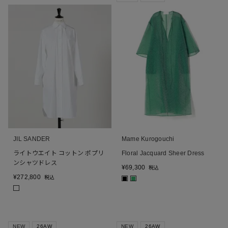
JIL SANDER
Mame Kurogouchi
ライトウエイト コットン ポプリ
Floral Jacquard Sheer Dress
ンシャツドレス
¥
69,300
税込
¥
272,800
税込
■
■
NEW
26AW
NEW
26AW