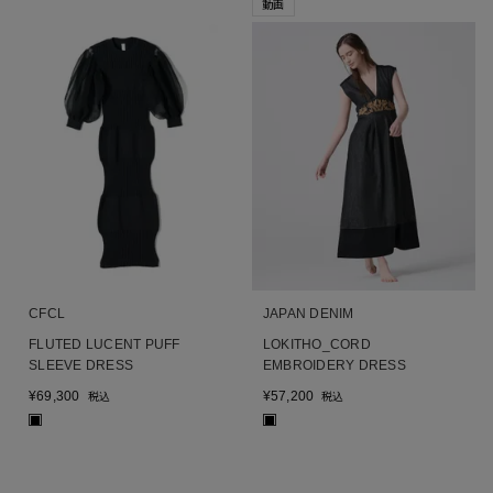
動画
CFCL
JAPAN DENIM
FLUTED LUCENT PUFF
LOKITHO_CORD
SLEEVE DRESS
EMBROIDERY DRESS
¥
69,300
¥
57,200
税込
税込
■
■