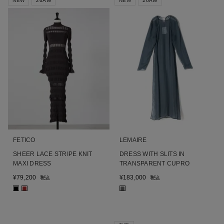
NEW
26AW
NEW
26AW
FETICO
LEMAIRE
SHEER LACE STRIPE KNIT
DRESS WITH SLITS IN
MAXI DRESS
TRANSPARENT CUPRO
¥
79,200
¥
183,000
税込
税込
■
■
■