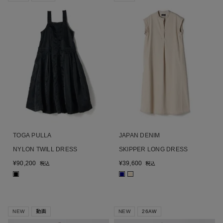
TOGA PULLA
JAPAN DENIM
NYLON TWILL DRESS
SKIPPER LONG DRESS
¥
90,200
¥
39,600
税込
税込
■
■
■
NEW
動画
NEW
26AW