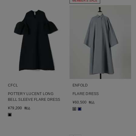
MEMBER'S SALE
CFCL
ENFOLD
POTTERY LUCENT LONG
FLARE DRESS
BELL SLEEVE FLARE DRESS
¥
60,500
税込
¥
79,200
税込
■
■
■