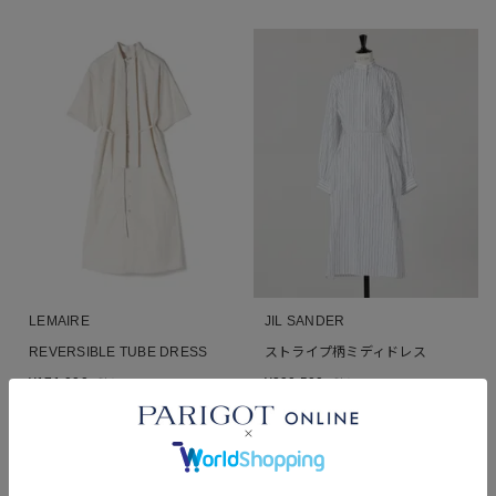
LEMAIRE
JIL SANDER
REVERSIBLE TUBE DRESS
ストライプ柄ミディドレス
¥
171,000
¥
390,500
税込
税込
■
■
MEMBER'S SALE