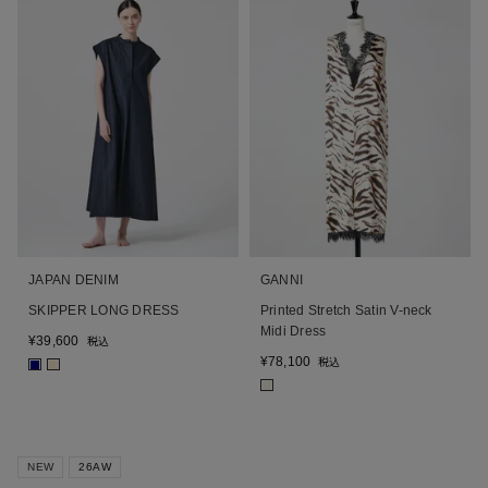
JAPAN DENIM
GANNI
SKIPPER LONG DRESS
Printed Stretch Satin V-neck
Midi Dress
¥
39,600
税込
¥
78,100
税込
■
■
■
NEW
26AW