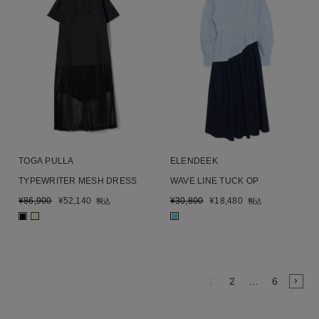
TOGA PULLA
ELENDEEK
TYPEWRITER MESH DRESS
WAVE LINE TUCK OP
¥
86,900
¥
52,140
¥
30,800
¥
18,480
税込
税込
■
■
■
1
2
…
6