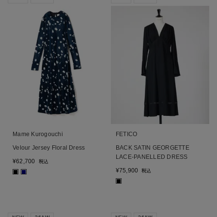
Mame Kurogouchi
FETICO
Velour Jersey Floral Dress
BACK SATIN GEORGETTE
LACE-PANELLED DRESS
¥
62,700
税込
¥
75,900
税込
■
■
■