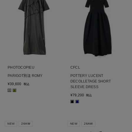
PHOTOCOPIEU
CFCL
PARIGOT別注 ROMY
POTTERY LUCENT
DECOLLETAGE SHORT
¥
39,600
税込
SLEEVE DRESS
■
■
¥
79,200
税込
■
■
NEW
26AW
NEW
26AW