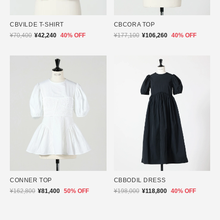
CBVILDE T-SHIRT
CBCORA TOP
¥70,400
¥42,240
40% OFF
¥177,100
¥106,260
40% OFF
CONNER TOP
CBBODIL DRESS
¥162,800
¥81,400
50% OFF
¥198,000
¥118,800
40% OFF