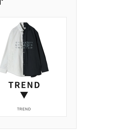
介
TREND