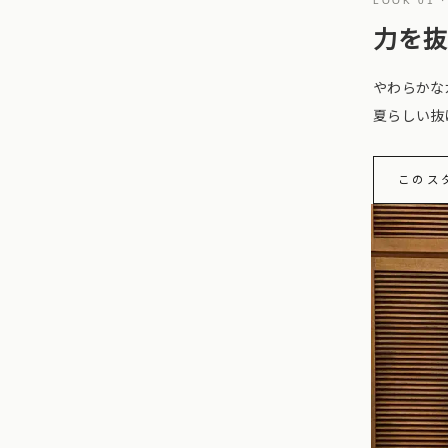
LOOK 01 
力を
やわらかな
夏らしい抜
このス