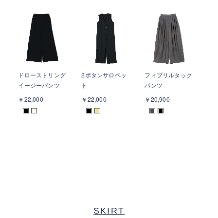
ドローストリング
2ボタンサロペッ
フィブリルタック
フ
イージーパンツ
ト
パンツ
パ
￥22,000
￥22,000
￥20,900
￥2
■
■
■
■
■
■
SKIRT