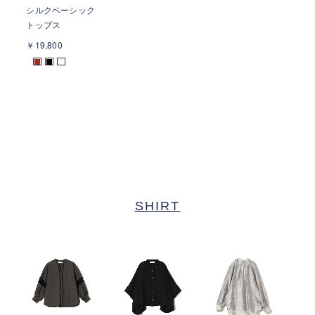
シルクベーシック
トップス
￥19,800
■
■
SHIRT
タ
ン
￥1