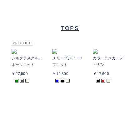
TOPS
PRESTIGE
シルクラメクルー
スリーブシアーリ
カラーラメカーデ
レ
ネックニット
ブニット
ィガン
ト
￥27,500
￥14,300
￥17,600
￥1
■
■
■
■
■
■
■
■
■