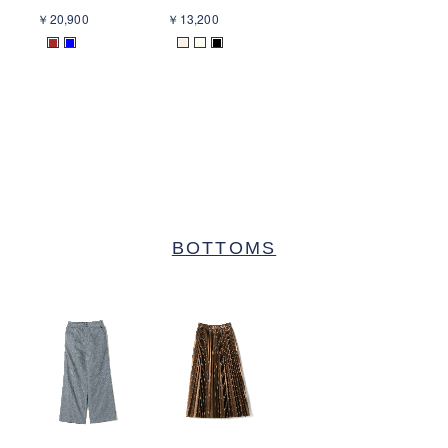
￥20,900
￥13,200
■
■
■
■
■
BOTTOMS