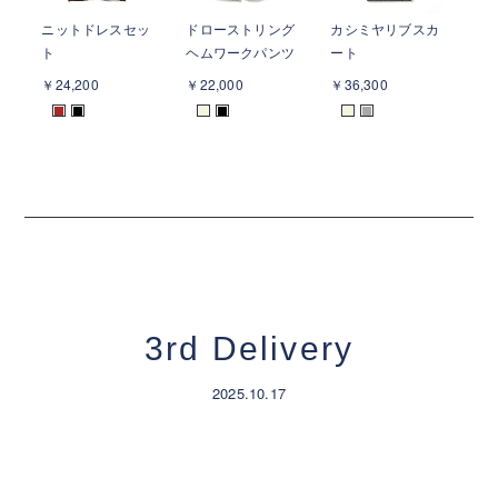
ニットドレスセッ
ドローストリング
カシミヤリブスカ
キ
ト
ヘムワークパンツ
ート
ト
￥24,200
￥22,000
￥36,300
￥2
■
■
■
■
■
■
3rd Delivery
2025.10.17