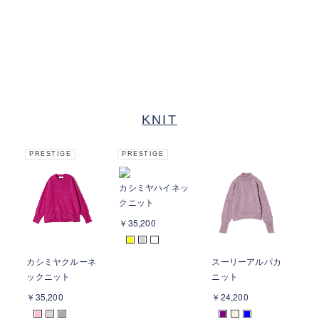
KNIT
PRESTIGE
PRESTIGE
カシミヤハイネッ
クニット
￥35,200
■
■
■
カシミヤクルーネ
スーリーアルパカ
ブ
ックニット
ニット
ン
￥35,200
￥24,200
￥1
■
■
■
■
■
■