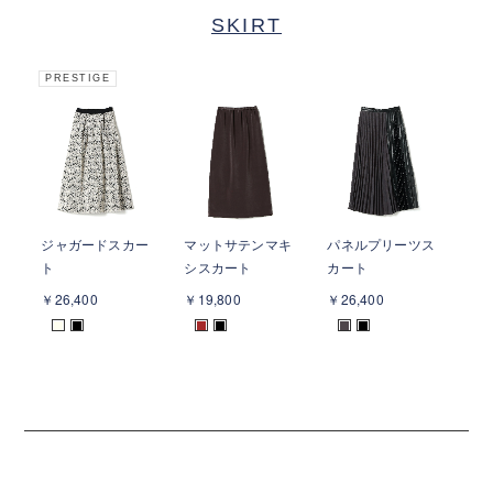
SKIRT
PRESTIGE
ジャガードスカー
マットサテンマキ
パネルプリーツス
ラ
ト
シスカート
カート
ー
￥26,400
￥19,800
￥26,400
￥2
■
■
■
■
■
■