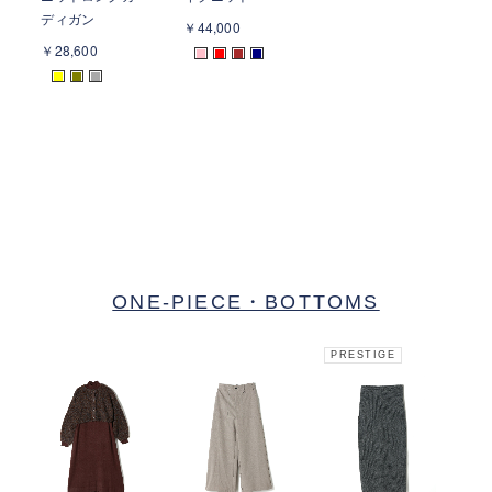
ディガン
￥44,000
￥1
￥28,600
■
■
■
■
■
■
■
ONE-PIECE・BOTTOMS
PRESTIGE