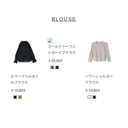
BLOUSE
ゴールドリーフジ
タ
ャガードブラウス
ブ
￥20,900
￥2
■
■
カラーフリルボイ
パワーショルダー
ルブラウス
ブラウス
￥19,800
￥19,800
■
■
■
■