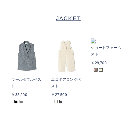
JACKET
ショートファーベ
サ
スト
ブ
￥29,700
￥2
■
■
ウールダブルベス
エコボアロングベ
ト
スト
￥35,200
￥27,500
■
■
■
■