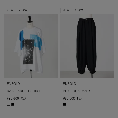
NEW
26AW
NEW
26AW
ENFOLD
ENFOLD
RAIN LARGE T-SHIRT
BOX-TUCK PANTS
¥
39,600
¥
39,600
税込
税込
■
■