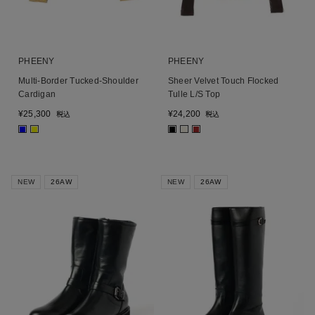
PHEENY
PHEENY
Multi-Border Tucked-Shoulder
Sheer Velvet Touch Flocked
Cardigan
Tulle L/S Top
¥
25,300
¥
24,200
税込
税込
■
■
■
■
■
NEW
26AW
NEW
26AW