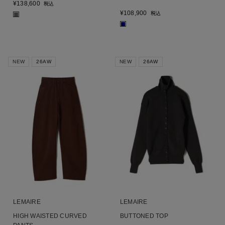
¥
138,600
税込
¥
108,900
税込
■
■
NEW
26AW
NEW
26AW
LEMAIRE
LEMAIRE
HIGH WAISTED CURVED
BUTTONED TOP