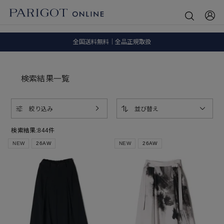
SALE ITEM 2BUY 10%OFF
全国送料無料｜全品正規取扱
8.5 wedに会員プログラムが生まれ変わります！
検索結果一覧
絞り込み
並び替え
検索結果:
844
件
NEW
26AW
NEW
26AW