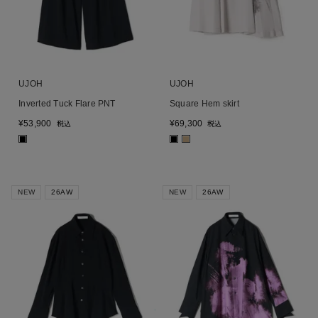
UJOH
UJOH
Inverted Tuck Flare PNT
Square Hem skirt
¥
53,900
¥
69,300
税込
税込
■
■
■
NEW
26AW
NEW
26AW