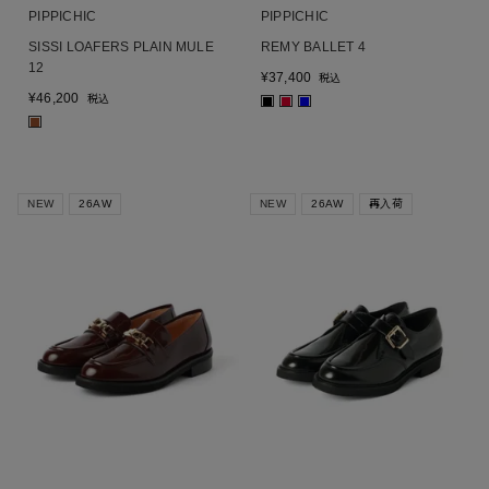
PIPPICHIC
PIPPICHIC
SISSI LOAFERS PLAIN MULE
REMY BALLET 4
12
¥
37,400
税込
¥
46,200
税込
■
■
■
■
NEW
26AW
NEW
26AW
再入荷