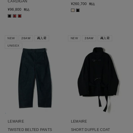
CARDIGAN
¥
260,700
税込
¥
96,800
税込
■
■
■
■
■
NEW
26AW
再入荷
NEW
26AW
再入荷
UNISEX
LEMAIRE
LEMAIRE
TWISTED BELTED PANTS
SHORT DUFFLE COAT