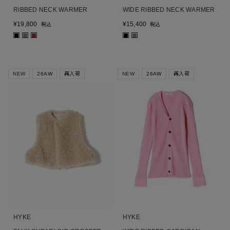
RIBBED NECK WARMER
WIDE RIBBED NECK WARMER
¥
19,800
¥
15,400
税込
税込
■
■
■
■
■
NEW
26AW
再入荷
NEW
26AW
再入荷
HYKE
HYKE