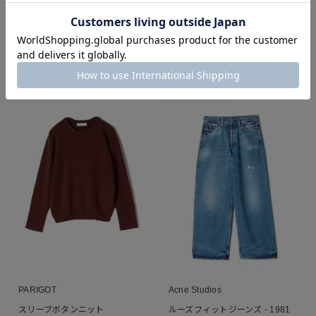
MAXI SHIRT DRESS
カットロングスリーブワンピース
¥
41,800
¥
22,000
税込
税込
■
■
■
■
■
NEW
26AW
NEW
26AW
PARIGOT
Acne Studios
スリーブボタンニット
ルーズフィットジーンズ - 1981