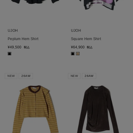
UJOH
UJOH
Peplum Hem Shirt
Square Hem Shirt
¥
49,500
¥
64,900
税込
税込
■
■
■
NEW
26AW
NEW
26AW