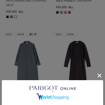
FAUX SHEARLING CROPPED
WIDE RIBBED CARDIGAN
VEST
¥
39,600
税込
¥
39,600
税込
■
■
■
■
■
■
■
NEW
26AW
再入荷
NEW
26AW
HYKE
PARIGOT