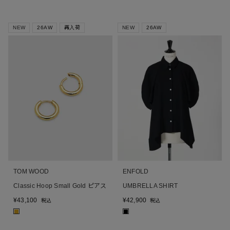
NEW
26AW
再入荷
NEW
26AW
TOM WOOD
ENFOLD
Classic Hoop Small Gold ピアス
UMBRELLA SHIRT
¥
43,100
¥
42,900
税込
税込
■
■