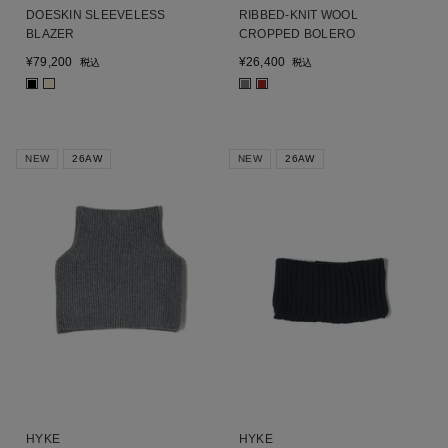
DOESKIN SLEEVELESS
RIBBED-KNIT WOOL
BLAZER
CROPPED BOLERO
¥
79,200
¥
26,400
税込
税込
■
■
■
■
NEW
26AW
NEW
26AW
HYKE
HYKE