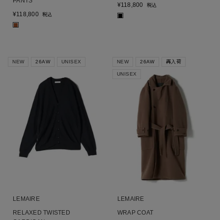
PANTS
¥
118,800
税込
¥
118,800
税込
■
■
NEW
26AW
UNISEX
NEW
26AW
再入荷
UNISEX
LEMAIRE
LEMAIRE
RELAXED TWISTED
WRAP COAT