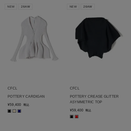
NEW
26AW
NEW
26AW
CFCL
CFCL
POTTERY CARDIGAN
POTTERY CREASE GLITTER
ASYMMETRIC TOP
¥
59,400
税込
¥
59,400
税込
■
■
■
■
■