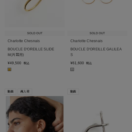
SOLD OUT
SOLD OUT
Charlotte Chesnais
Charlotte Chesnais
BOUCLE D'OREILLE SLIDE
BOUCLE D'OREILLE GALILEA
M(片耳用)
S
¥
49,500
¥
61,600
税込
税込
■
■
動画
再入荷
動画