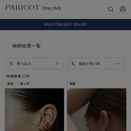
8.5 wedに会員プログラムが生まれ変わります！
SALE ITEM 2BUY 10%OFF
全国送料無料｜全品正規取扱
8.5 wedに会員プログラムが生まれ変わります！
検索結果一覧
絞り込み
価格が安い順
検索結果:
21
件
動画
再入荷
動画