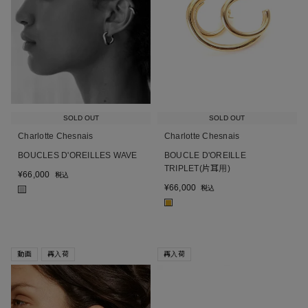
SOLD OUT
SOLD OUT
Charlotte Chesnais
Charlotte Chesnais
BOUCLES D'OREILLES WAVE
BOUCLE D'OREILLE
TRIPLET(片耳用)
¥
66,000
税込
¥
66,000
税込
■
■
動画
再入荷
再入荷