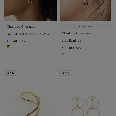
Charlotte Chesnais
SOLD OUT
Charlotte Chesnais
BOUCLES D'OREILLES WAVE
Lips Earrings
¥
81,400
税込
■
¥
48,400
税込
■
再入荷
再入荷