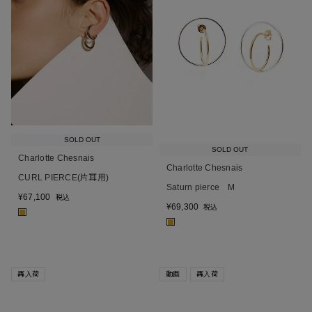
SOLD OUT
SOLD OUT
Charlotte Chesnais
Charlotte Chesnais
CURL PIERCE(片耳用)
Saturn pierce M
¥
67,100
税込
¥
69,300
税込
■
■
再入荷
動画
再入荷