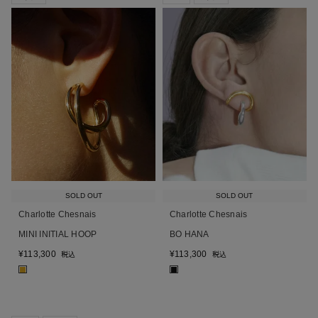
SOLD OUT
SOLD OUT
Charlotte Chesnais
Charlotte Chesnais
MINI INITIAL HOOP
BO HANA
¥
113,300
¥
113,300
税込
税込
■
■