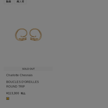
動画
再入荷
SOLD OUT
Charlotte Chesnais
BOUCLES D'OREILLES
ROUND TRIP
¥
113,300
税込
■