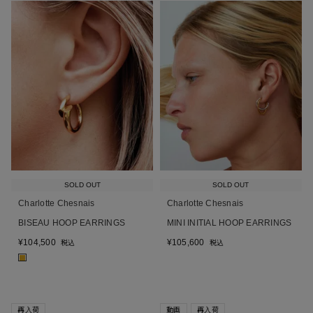
SOLD OUT
SOLD OUT
Charlotte Chesnais
Charlotte Chesnais
BISEAU HOOP EARRINGS
MINI INITIAL HOOP EARRINGS
¥
104,500
¥
105,600
税込
税込
■
再入荷
動画
再入荷