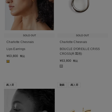
SOLD OUT
SOLD OUT
Charlotte Chesnais
Charlotte Chesnais
Lips Earrings
BOUCLE D'OREILLE CRISS
CROSS(片耳用)
¥
63,800
税込
¥
63,800
税込
■
■
再入荷
動画
再入荷