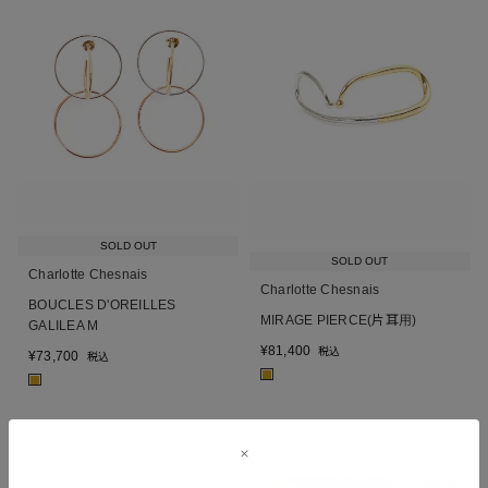
SOLD OUT
SOLD OUT
Charlotte Chesnais
Charlotte Chesnais
BOUCLES D'OREILLES
MIRAGE PIERCE(片耳用)
GALILEA M
¥
81,400
税込
¥
73,700
税込
■
■
再入荷