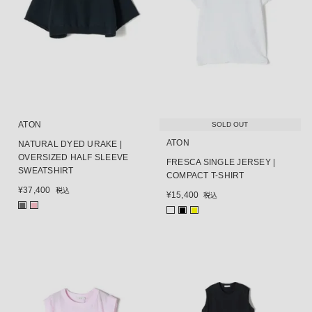
ATON
SOLD OUT
ATON
NATURAL DYED URAKE |
OVERSIZED HALF SLEEVE
FRESCA SINGLE JERSEY |
SWEATSHIRT
COMPACT T-SHIRT
¥
37,400
税込
¥
15,400
税込
■
■
■
■