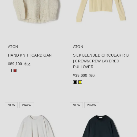
ATON
ATON
HAND KNIT | CARDIGAN
SILK BLENDED CIRCULAR RIB
| CREW&CREW LAYERED
¥
89,100
税込
PULLOVER
■
¥
39,600
税込
■
■
NEW
26AW
NEW
26AW