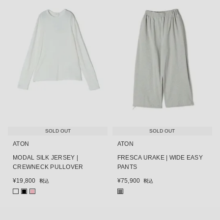
SOLD OUT
SOLD OUT
ATON
ATON
MODAL SILK JERSEY |
FRESCA URAKE | WIDE EASY
CREWNECK PULLOVER
PANTS
¥
19,800
¥
75,900
税込
税込
■
■
■