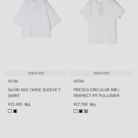
SOLD OUT
SOLD OUT
ATON
ATON
SUVIN 60/2 | WIDE SLEEVE T-
FRESCA CIRCULAR RIB |
SHIRT
PERFECT FIT PULLOVER
¥
15,400
¥
27,500
税込
税込
■
■
■