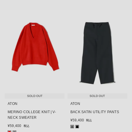
SOLD OUT
SOLD OUT
ATON
ATON
MERINO COLLEGE KNIT | V-
BACK SATIN UTILITY PANTS
NECK SWEATER
¥
59,400
税込
¥
59,400
税込
■
■