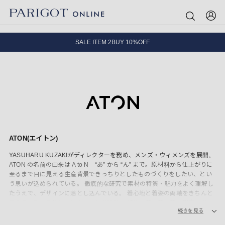
8.5 wedに会員プログラムが生まれ変わります！
SALE ITEM 2BUY 10%OFF
全国送料無料｜全品正規取扱
8.5 wedに会員プログラムが生まれ変わります！
ATON(エイトン)
YASUHARU KUZAKIがディレクターを務め、メンズ・ウィメンズを展開。
ATON の名前の由来は A to N “あ” から “ん” まで。原材料から仕上がりに
至るまで目に見える生産背景できっちりとしたものづくりをしたい、とい
う思いが込められている。 徹底的な研究で素材の特質・魅力をよく理解し
たうえで、デザインに落とし込んでいる。 着心地と着姿の両軸をきちんと
考えているので美しいシルエットが特徴。 植物の花、葉、茎、樹皮、果
続きを見る
皮、または鉱物で染色した「エイトン カラー(ATON COLOR)」製品も展
開。