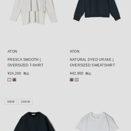
ATON
ATON
FRESCA SMOOTH |
NATURAL DYED URAKE |
OVERSIZED T-SHIRT
OVERSIZED SWEATSHIRT
¥
24,200
¥
42,900
税込
税込
■
■
■
■
NEW
26AW