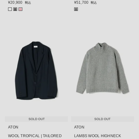
¥
20,900
¥
51,700
税込
税込
■
■
■
SOLD OUT
SOLD OUT
ATON
ATON
WOOL TROPICAL | TAILORED
LAMBS WOOL HIGHNECK