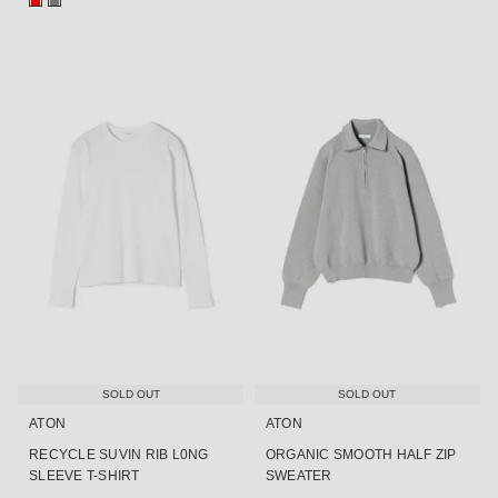
■
■
SOLD OUT
SOLD OUT
ATON
ATON
RECYCLE SUVIN RIB L0NG
ORGANIC SMOOTH HALF ZIP
SLEEVE T-SHIRT
SWEATER