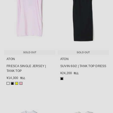
SOLD OUT
SOLD OUT
ATON
ATON
FRESCA SINGLE JERSEY |
SUVIN 60/2 | TANK TOP DRESS
TANK TOP
¥
24,200
税込
¥
14,300
税込
■
■
■
■