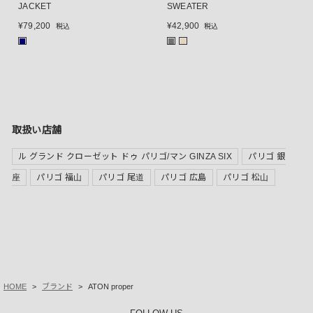
JACKET
SWEATER
¥
79,200
¥
42,900
税込
税込
■
■
■
取扱い店舗
ル グランド クローゼット ドゥ パリゴ/マン GINZA SIX
パリゴ 銀
座
パリゴ 福山
パリゴ 尾道
パリゴ 広島
パリゴ 松山
HOME
ブランド
ATON proper