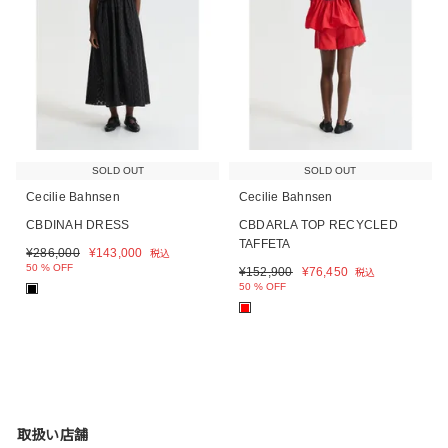
SOLD OUT
SOLD OUT
Cecilie Bahnsen
Cecilie Bahnsen
CBDINAH DRESS
CBDARLA TOP RECYCLED
TAFFETA
¥
286,000
¥
143,000
税込
50 % OFF
¥
152,900
¥
76,450
税込
50 % OFF
■
■
取扱い店舗