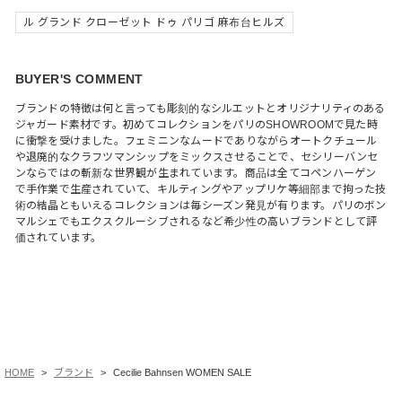
ル グランド クローゼット ドゥ パリゴ 麻布台ヒルズ
BUYER'S COMMENT
ブランドの特徴は何と言っても彫刻的なシルエットとオリジナリティのある
ジャガード素材です。初めてコレクションをパリのSHOWROOMで見た時
に衝撃を受けました。フェミニンなムードでありながらオートクチュール
や退廃的なクラフツマンシップをミックスさせることで、セシリーバンセ
ンならではの斬新な世界観が生まれています。商品は全てコペンハーゲン
で手作業で生産されていて、キルティングやアップリケ等細部まで拘った技
術の結晶ともいえるコレクションは毎シーズン発見が有ります。パリのボン
マルシェでもエクスクルーシブされるなど希少性の高いブランドとして評
価されています。
HOME
ブランド
Cecilie Bahnsen WOMEN SALE