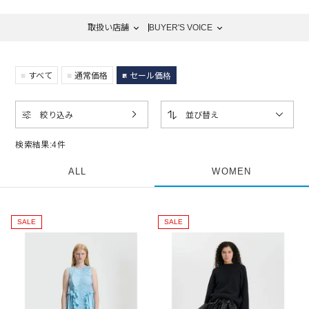
リーブのブラウス、スクールガール風のジャケットなどがセシリー・バン
センの代表的なアイテムで柔らかくガーリーなムードでありながらも、ス
取扱い店舗
BUYER'S VOICE
ーツのように体に心地良くフィットする仕立てと大胆なカットアウトによ
って、開放感や力強さも感じさせる仕上がりが多くの女性たちの共感を呼
んでいる。
すべて
通常価格
セール価格
絞り込み
並び替え
検索結果:
4
件
ALL
WOMEN
SALE
SALE