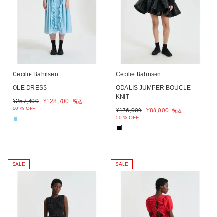
Cecilie Bahnsen
Cecilie Bahnsen
OLE DRESS
ODALIS JUMPER BOUCLE
KNIT
¥
257,400
¥
128,700
税込
50 % OFF
¥
176,000
¥
88,000
税込
50 % OFF
■
■
SALE
SALE