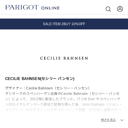
8.5 wedに会員プログラムが生まれ変わります！
SALE ITEM 2BUY 10%OFF
全国送料無料｜全品正規取扱
8.5 wedに会員プログラムが生まれ変わります！
CECILIE BAHNSEN(セシリー バンセン)
デザイナー：Cecilie Bahnsen（セシリー・バンセン）
デンマークのコペンハーゲン出身のCecilie Bahnsen（セシリー・バンセ
ン）によって、 2015年に創業したブランド。パリの Dior やコペンハーゲ
ンのロイヤルデンマーク劇場で経験を積んだ後、John Galliano（ジョン・
ガリアーノ）の元でプリントデザイナーとして活躍。2015年に故郷のデン
マーク・コペンハーゲンに戻り、2016年春夏にデビュー。ボリューム感の
続きを見る
ある彫刻的なシルエットと繊細なディテールに焦点を当て、ロマンティッ
クでフェミニンなアイデンティティを確立。エアリーなドレスや、パフス