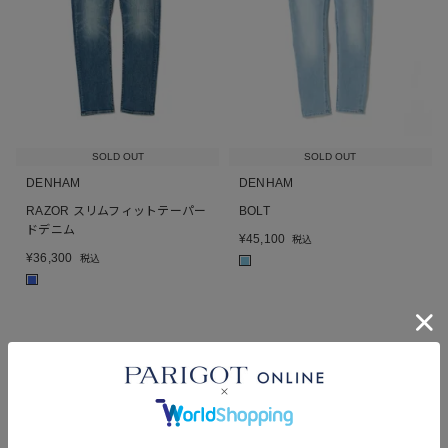
SOLD OUT
SOLD OUT
DENHAM
DENHAM
RAZOR スリムフィットテーパー
BOLT
ドデニム
¥
45,100
税込
¥
36,300
税込
■
■