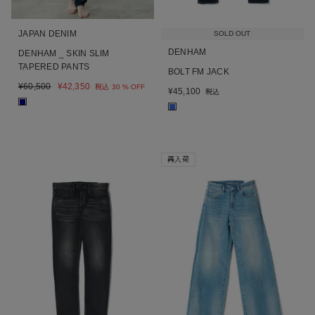
JAPAN DENIM
SOLD OUT
DENHAM
DENHAM _ SKIN SLIM
TAPERED PANTS
BOLT FM JACK
¥
60,500
¥
42,350
税込
30 % OFF
¥
45,100
税込
■
■
再入荷