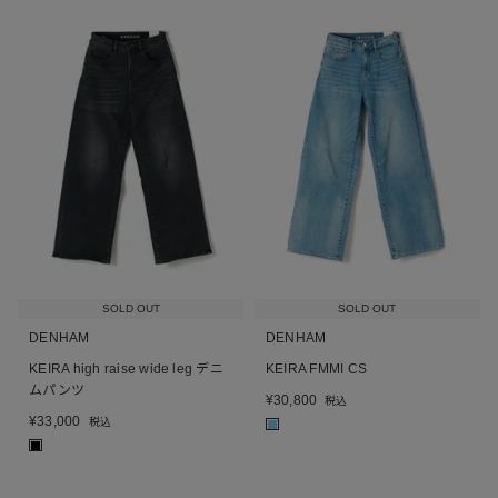
SOLD OUT
SOLD OUT
DENHAM
DENHAM
KEIRA high raise wide leg デニ
KEIRA FMMI CS
ムパンツ
¥
30,800
税込
¥
33,000
税込
■
■