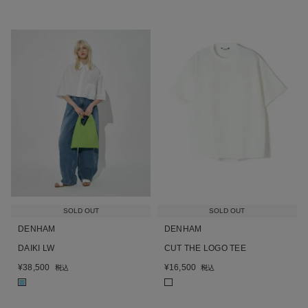
SOLD OUT
SOLD OUT
DENHAM
DENHAM
DAIKI LW
CUT THE LOGO TEE
¥
38,500
¥
16,500
税込
税込
■