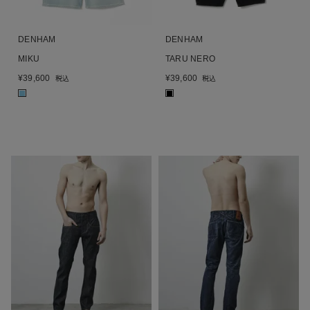
DENHAM
DENHAM
MIKU
TARU NERO
¥
39,600
¥
39,600
税込
税込
■
■