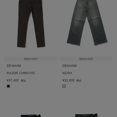
SOLD OUT
SOLD OUT
DENHAM
DENHAM
RAZOR CHINO HS
KEIRA
¥
37,400
¥
33,000
税込
税込
■
■