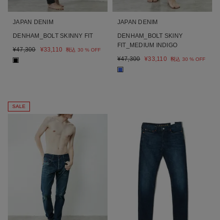
JAPAN DENIM
JAPAN DENIM
DENHAM_BOLT SKINNY FIT
DENHAM_BOLT SKINY
FIT_MEDIUM INDIGO
¥
47,300
¥
33,110
税込
30 % OFF
¥
47,300
¥
33,110
税込
30 % OFF
■
■
SALE