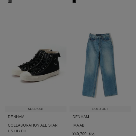
■
■
SOLD OUT
SOLD OUT
DENHAM
DENHAM
COLLABORATION ALL STAR
IMA AB
US HI / DH
¥
40,700
税込