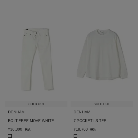
SOLD OUT
SOLD OUT
DENHAM
DENHAM
BOLT FREE MOVE WHITE
7 POCKET LS TEE
¥
36,300
¥
18,700
税込
税込