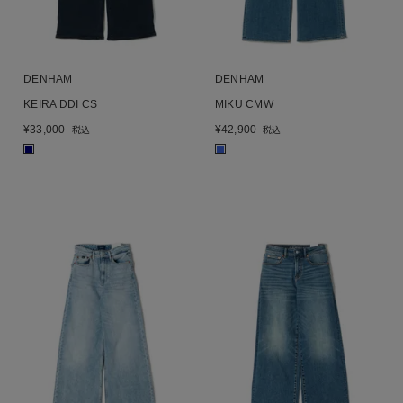
DENHAM
DENHAM
KEIRA DDI CS
MIKU CMW
¥
33,000
¥
42,900
税込
税込
■
■