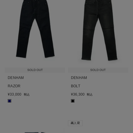
SOLD OUT
SOLD OUT
DENHAM
DENHAM
RAZOR
BOLT
¥
33,000
¥
36,300
税込
税込
■
■
再入荷