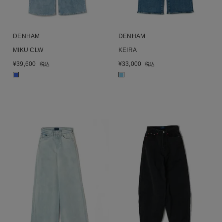
DENHAM
DENHAM
MIKU CLW
KEIRA
¥
39,600
¥
33,000
税込
税込
■
■