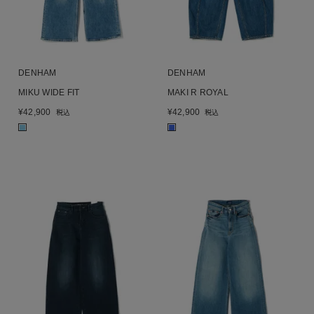
DENHAM
DENHAM
MIKU WIDE FIT
MAKI R ROYAL
¥
42,900
¥
42,900
税込
税込
■
■