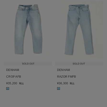
SOLD OUT
SOLD OUT
DENHAM
DENHAM
CROP AFB
RAZOR FMFB
¥
35,200
¥
36,300
税込
税込
■
■