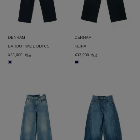
DENHAM
DENHAM
BARDOT WIDE DDI CS
KEIRA
¥
33,000
¥
33,000
税込
税込
■
■