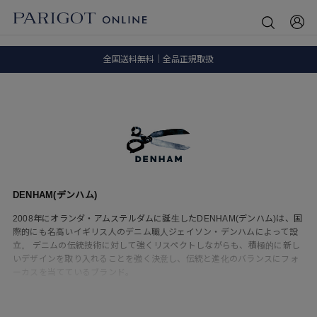
8.5 wedに会員プログラムが生まれ変わります！
SALE ITEM 2BUY 10%OFF
全国送料無料｜全品正規取扱
8.5 wedに会員プログラムが生まれ変わります！
DENHAM(デンハム)
2008年にオランダ・アムステルダムに誕生したDENHAM(デンハム)は、国
際的にも名高いイギリス人のデニム職人ジェイソン・デンハムによって設
立。 デニムの伝統技術に対して強くリスペクトしながらも、積極的に新し
いデザインを取り入れることを強く決意し、伝統と進化のバランスにフォ
ーカスを当てているブランド。