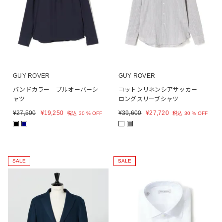
GUY ROVER
GUY ROVER
バンドカラー プルオーバーシ
コットンリネンシアサッカー
ャツ
ロングスリーブシャツ
¥
27,500
¥
19,250
¥
39,600
¥
27,720
税込
30 % OFF
税込
30 % OFF
■
■
■
SALE
SALE