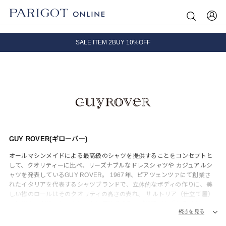
8.5 wedに会員プログラムが生まれ変わります！
SALE ITEM 2BUY 10%OFF
全国送料無料｜全品正規取扱
8.5 wedに会員プログラムが生まれ変わります！
GUY ROVER(ギローバー)
オールマシンメイドによる最高級のシャツを提供することをコンセプトと
して、クオリティーに比べ、リーズナブルなドレスシャツや カジュアルシ
ャツを発表しているGUY ROVER。 1967年、ピアツェンツァにて創業さ
れたイタリアを代表するシャツブランドで、立体的なボディの作りに、美
しい襟のロールはそのクオリティの高さの表れ。 サルトリア（仕立て屋）
の技術を、現代のシャツにいかに反映できるか試行錯誤を重ねる「ギロー
続きを見る
バー」のブランドとしてのプライドが垣間見える。