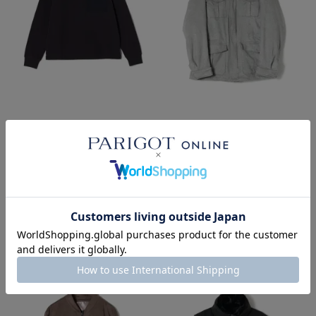
SOLD OUT
SOLD OUT
HERNO
HERNO
POCKET スウェットシャツ
MELANGE SUEDE EFFECT ブ
ルゾン
¥
52,800
税込
¥
207,900
税込
■
■