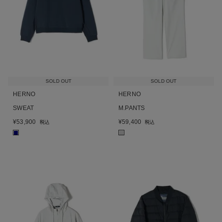
SOLD OUT
SOLD OUT
HERNO
HERNO
SWEAT
M.PANTS
¥
53,900
¥
59,400
税込
税込
■
■