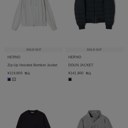
SOLD OUT
SOLD OUT
HERNO
HERNO
Zip-Up Hooded Bomber Jacket
DOUN JACKET
¥
119,900
¥
141,900
税込
税込
■
■
■