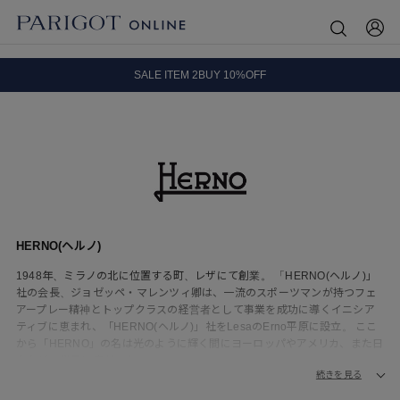
8.5 wedに会員プログラムが生まれ変わります！
SALE ITEM 2BUY 10%OFF
全国送料無料｜全品正規取扱
8.5 wedに会員プログラムが生まれ変わります！
HERNO(ヘルノ)
1948年、ミラノの北に位置する町、レザにて創業。 「HERNO(ヘルノ)」
社の会長、ジョゼッペ・マレンツィ卿は、一流のスポーツマンが持つフェ
アープレー精神とトップクラスの経営者として事業を成功に導くイニシア
ティブに恵まれ、「HERNO(ヘルノ)」社をLesaのErno平原に設立。 ここ
から「HERNO」の名は光のように輝く間にヨーロッパやアメリカ、また日
本などの世界に広がった。
続きを見る