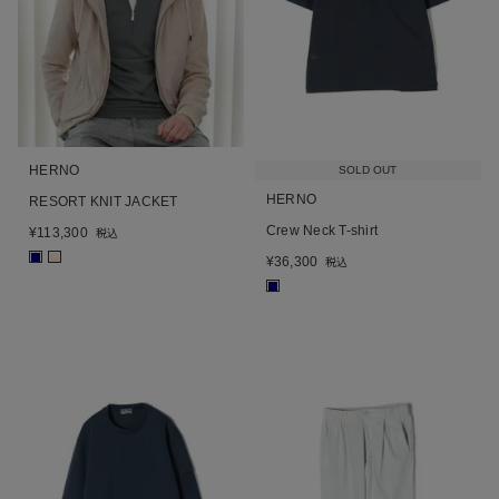
HERNO
SOLD OUT
HERNO
RESORT KNIT JACKET
Crew Neck T-shirt
¥
113,300
税込
■
■
¥
36,300
税込
■