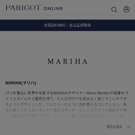
8.5 wedに会員プログラムが生まれ変わります！
SALE ITEM 2BUY 10%OFF
全国送料無料｜全品正規取扱
8.5 wedに会員プログラムが生まれ変わります！
MARIHA(マリハ)
パリを拠点に世界中を旅するMARIHAデザイナーMarie Westonが自身のラ
イフスタイルから着想を得て、どんなTPOでも気分よく過ごすことができ
るようにデザインした、ジュエリーのように色彩豊かなコレクション。身
体を美しくかつエレガントに見せるディテールにこだわりつつ肌触りが良
い上質な素材を贅沢に使用しています。着心地の良さと女性らしい上品さ
を両立したデザインは纏うたびに気分が華やぎます。
続きを見る