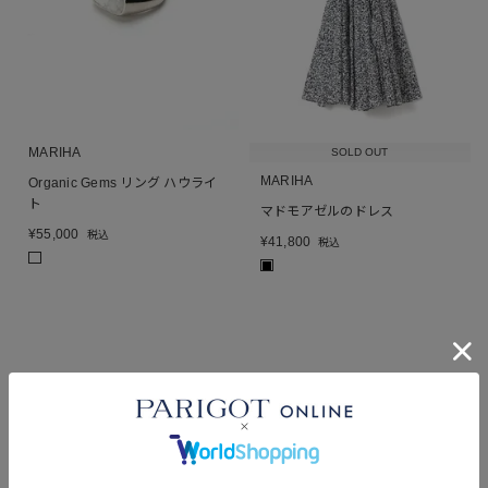
MARIHA
SOLD OUT
MARIHA
Organic Gems リング ハウライ
ト
マドモアゼルのドレス
¥
55,000
税込
¥
41,800
税込
■