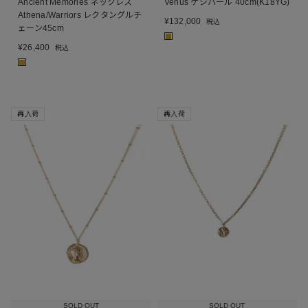
Ancient Memories ネックレス
Venus ケシパール 40cm(K18YG)
Athena/Warriors レクタングルチ
¥
132,000
税込
ェーン45cm
■
¥
26,400
税込
■
再入荷
再入荷
SOLD OUT
SOLD OUT