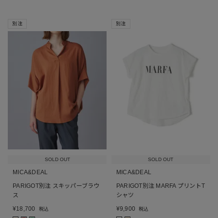
別注
別注
SOLD OUT
SOLD OUT
MICA&DEAL
MICA&DEAL
PARIGOT別注 スキッパーブラウ
PARIGOT別注 MARFA プリントT
ス
シャツ
¥
18,700
¥
9,900
税込
税込