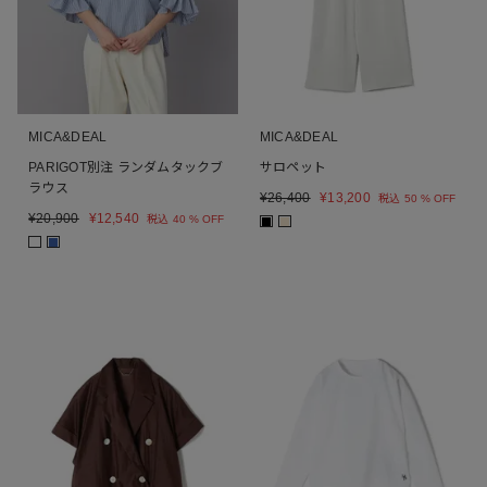
MICA&DEAL
MICA&DEAL
PARIGOT別注 ランダムタックブ
サロペット
ラウス
¥
26,400
¥
13,200
税込
50 % OFF
¥
20,900
¥
12,540
税込
40 % OFF
■
■
■