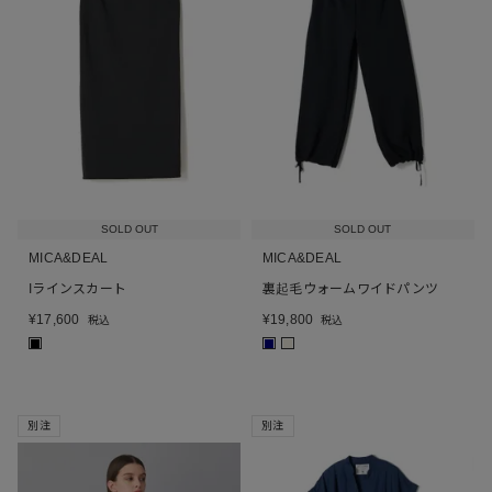
SOLD OUT
SOLD OUT
MICA&DEAL
MICA&DEAL
Iラインスカート
裏起毛ウォームワイドパンツ
¥
17,600
¥
19,800
税込
税込
■
■
■
別注
別注