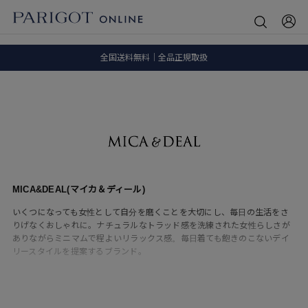
8.5 wedに会員プログラムが生まれ変わります！
SALE ITEM 2BUY 10%OFF
全国送料無料｜全品正規取扱
8.5 wedに会員プログラムが生まれ変わります！
MICA&DEAL(マイカ＆ディール)
いくつになっても女性として自分を磨くことを大切にし、毎日の生活をさ
りげなくおしゃれに。ナチュラルなトラッド感を洗練された女性らしさが
ありながらミニマムで程よいリラックス感。毎日着ても飽きのこないデイ
リースタイルを提案するブランド。