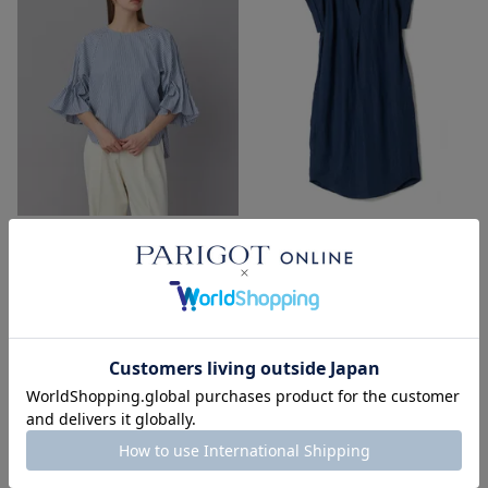
SOLD OUT
SOLD OUT
MICA&DEAL
MICA&DEAL
PARIGOT別注 ランダムタックス
PARIGOT別注 タックショルダー
リーブブラウス
ドレス
¥
19,800
¥
25,300
税込
税込
■
■
■
■
■