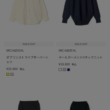
SOLD OUT
SOLD OUT
MICA&DEAL
MICA&DEAL
ポプリンストライプオーバーシ
ホールガーメントVネックニット
ャツ
¥
19,800
税込
¥
20,900
税込
■
■
■
■