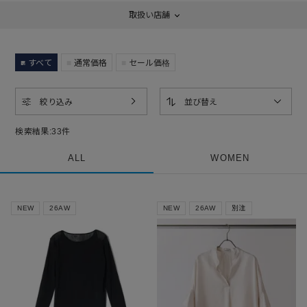
取扱い店舗
すべて
通常価格
セール価格
絞り込み
並び替え
検索結果:
33
件
ALL
WOMEN
NEW
26AW
NEW
26AW
別注