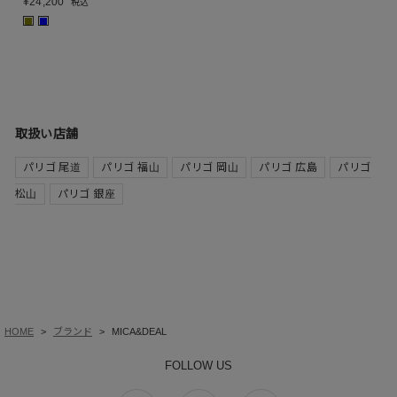
¥
24,200
税込
■
■
取扱い店舗
パリゴ 尾道
パリゴ 福山
パリゴ 岡山
パリゴ 広島
パリゴ
松山
パリゴ 銀座
HOME
ブランド
MICA&DEAL
FOLLOW US